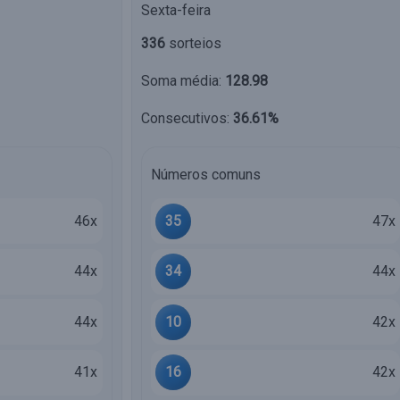
Sexta-feira
336
sorteios
Soma média:
128.98
Consecutivos:
36.61%
Números comuns
46x
35
47x
44x
34
44x
44x
10
42x
41x
16
42x