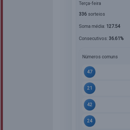
Terça-feira
336
sorteios
Soma média:
127.54
Consecutivos:
36.61%
Números comuns
47
21
42
24