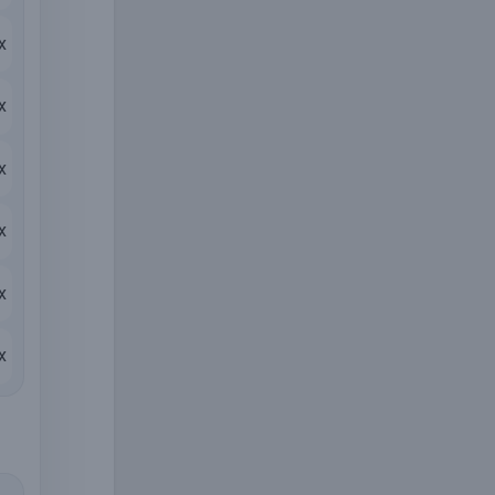
x
x
x
x
x
x