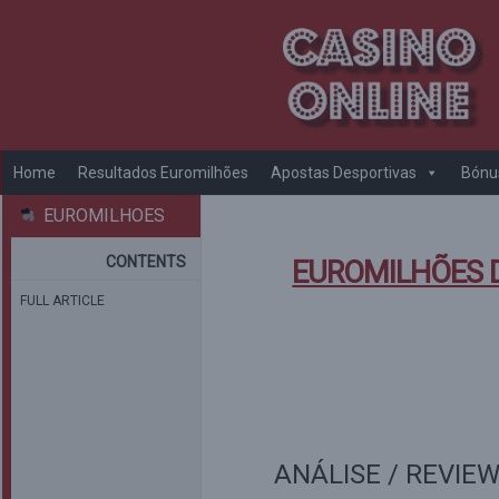
Home
Resultados Euromilhões
Apostas Desportivas
Bónu
EUROMILHOES
CONTENTS
EUROMILHÕES D
FULL ARTICLE
ANÁLISE / REVIE