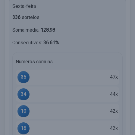
Sexta-feira
336
sorteios
Soma média:
128.98
Consecutivos:
36.61%
Números comuns
35
47x
34
44x
10
42x
16
42x