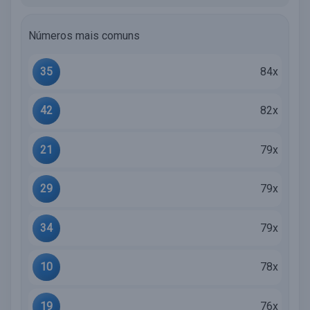
Números mais comuns
35
84x
42
82x
21
79x
29
79x
34
79x
10
78x
19
76x