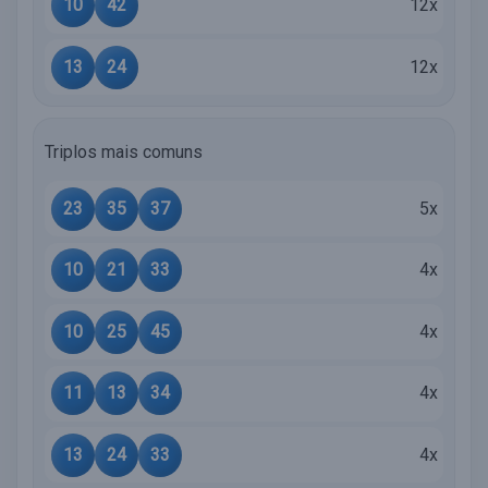
10
42
12x
13
24
12x
Triplos mais comuns
23
35
37
5x
10
21
33
4x
10
25
45
4x
11
13
34
4x
13
24
33
4x