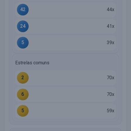
42
44x
24
41x
5
39x
Estrelas comuns
2
70x
6
70x
5
59x