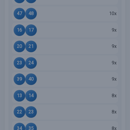
47
48
10x
16
17
9x
20
21
9x
23
24
9x
39
40
9x
13
14
8x
22
23
8x
34
35
8x