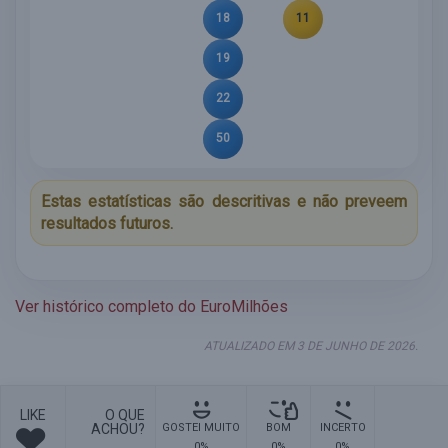
18
11
19
22
50
Estas estatísticas são descritivas e não preveem
resultados futuros.
Ver histórico completo do EuroMilhões
ATUALIZADO EM 3 DE JUNHO DE 2026.
LIKE
O QUE
ACHOU?
GOSTEI MUITO
BOM
INCERTO
0%
0%
0%