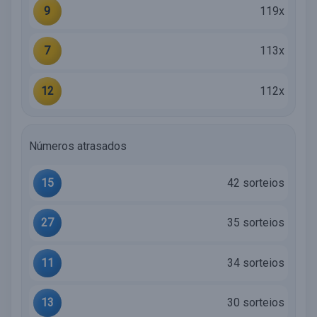
9
119x
7
113x
12
112x
Números atrasados
15
42 sorteios
27
35 sorteios
11
34 sorteios
13
30 sorteios