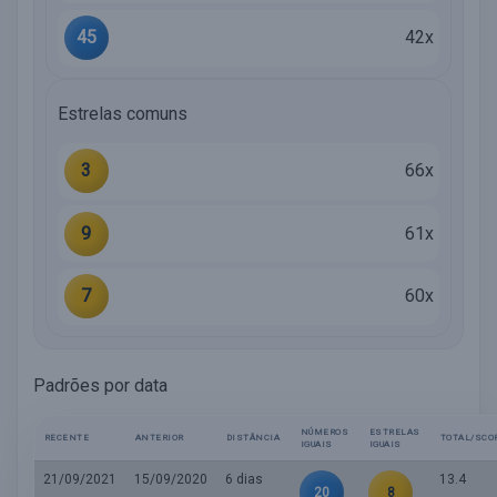
45
42x
Estrelas comuns
3
66x
9
61x
7
60x
Padrões por data
NÚMEROS
ESTRELAS
RECENTE
ANTERIOR
DISTÂNCIA
TOTAL/SCO
IGUAIS
IGUAIS
21/09/2021
15/09/2020
6 dias
13.4
20
8