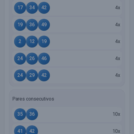
17
34
42
4x
19
36
49
4x
2
12
19
4x
24
26
46
4x
24
29
42
4x
Pares consecutivos
35
36
10x
41
42
10x