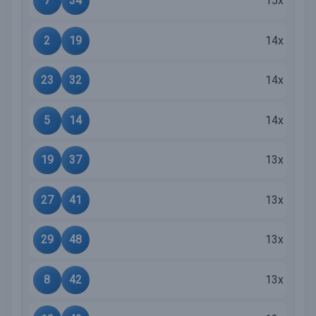
7
34
15x
2
19
14x
23
32
14x
5
14
14x
19
37
13x
27
41
13x
29
48
13x
8
42
13x