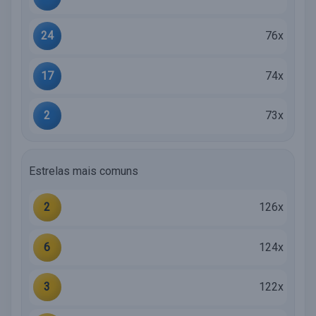
24
76x
17
74x
2
73x
Estrelas mais comuns
2
126x
6
124x
3
122x