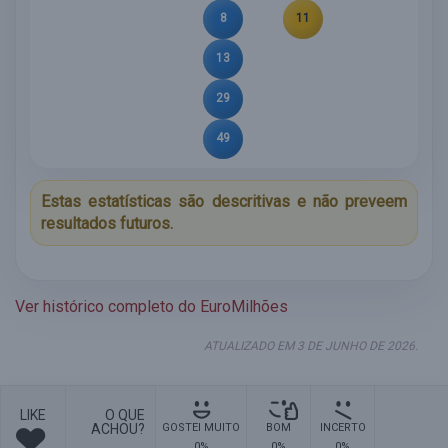
8
11
13
29
49
Estas estatísticas são descritivas e não preveem
resultados futuros.
Ver histórico completo do EuroMilhões
ATUALIZADO EM 3 DE JUNHO DE 2026.
LIKE
O QUE
ACHOU?
GOSTEI MUITO
BOM
INCERTO
0%
0%
0%