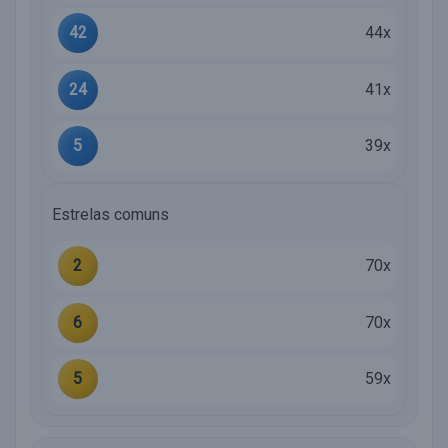
42
44x
24
41x
5
39x
Estrelas comuns
2
70x
6
70x
5
59x