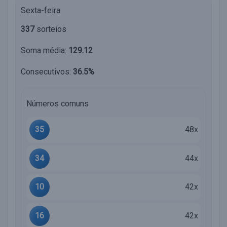
Sexta-feira
337
sorteios
Soma média:
129.12
Consecutivos:
36.5%
Números comuns
35
48x
34
44x
10
42x
16
42x