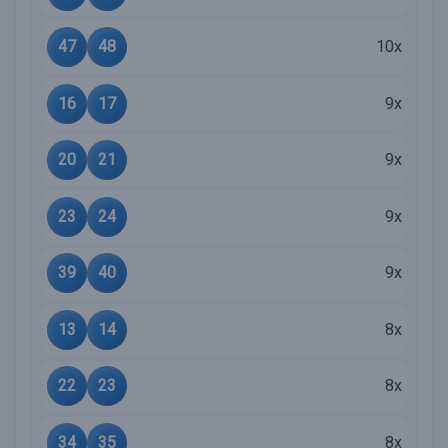
47
48
10x
16
17
9x
20
21
9x
23
24
9x
39
40
9x
13
14
8x
22
23
8x
34
35
8x