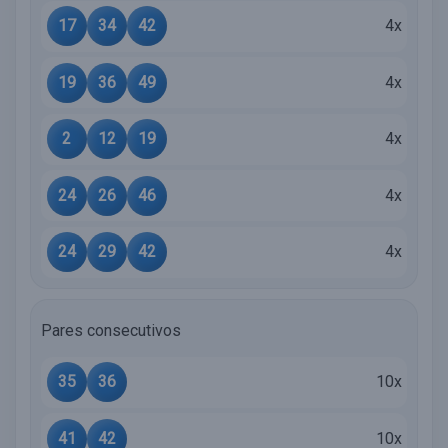
17
34
42
4x
19
36
49
4x
2
12
19
4x
24
26
46
4x
24
29
42
4x
Pares consecutivos
35
36
10x
41
42
10x