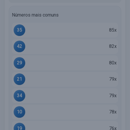
Números mais comuns
35
85x
42
82x
29
80x
21
79x
34
79x
10
78x
19
76x