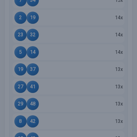
7
34
15x
2
19
14x
23
32
14x
5
14
14x
19
37
13x
27
41
13x
29
48
13x
8
42
13x