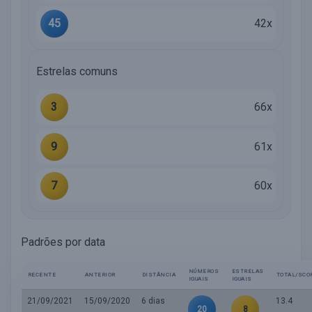
45
42x
Estrelas comuns
3
66x
9
61x
7
60x
Padrões por data
NÚMEROS
ESTRELAS
RECENTE
ANTERIOR
DISTÂNCIA
TOTAL/SCO
IGUAIS
IGUAIS
21/09/2021
15/09/2020
6 dias
13.4
20
8