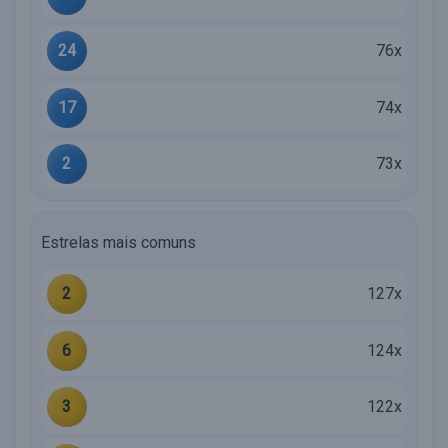
24
76x
17
74x
2
73x
Estrelas mais comuns
2
127x
6
124x
3
122x