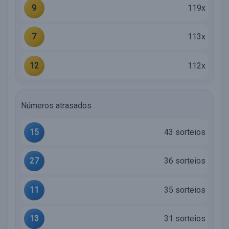
9
119x
7
113x
12
112x
Números atrasados
15
43 sorteios
27
36 sorteios
11
35 sorteios
13
31 sorteios