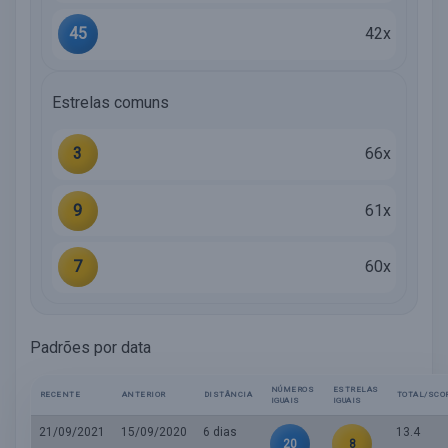
45
42x
Estrelas comuns
3
66x
9
61x
7
60x
Padrões por data
NÚMEROS
ESTRELAS
RECENTE
ANTERIOR
DISTÂNCIA
TOTAL/SCO
IGUAIS
IGUAIS
21/09/2021
15/09/2020
6 dias
13.4
20
8