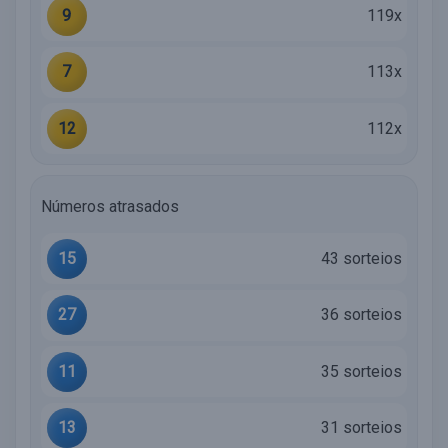
9
119x
7
113x
12
112x
Números atrasados
15
43 sorteios
27
36 sorteios
11
35 sorteios
13
31 sorteios