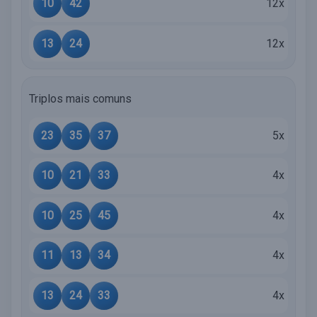
10
42
12x
13
24
12x
Triplos mais comuns
23
35
37
5x
10
21
33
4x
10
25
45
4x
11
13
34
4x
13
24
33
4x