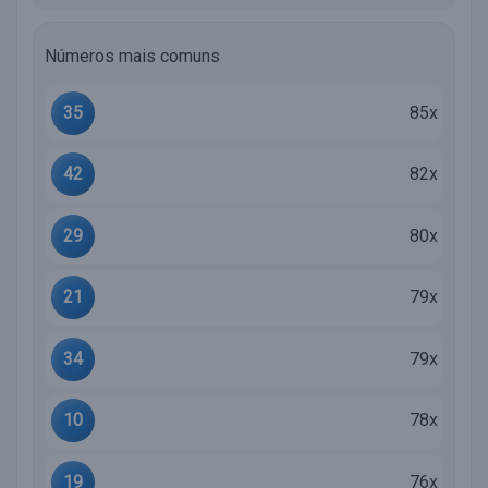
Números mais comuns
35
85x
42
82x
29
80x
21
79x
34
79x
10
78x
19
76x