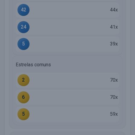
42
44x
24
41x
5
39x
Estrelas comuns
2
70x
6
70x
5
59x