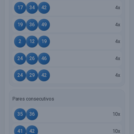
17
34
42
4x
19
36
49
4x
2
12
19
4x
24
26
46
4x
24
29
42
4x
Pares consecutivos
35
36
10x
41
42
10x