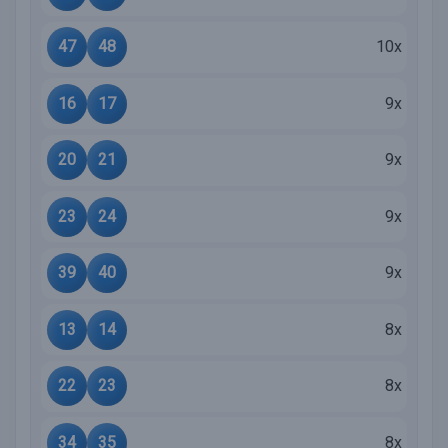
47
48
10x
16
17
9x
20
21
9x
23
24
9x
39
40
9x
13
14
8x
22
23
8x
34
35
8x