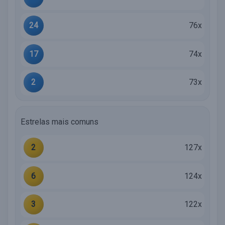
24
76x
17
74x
2
73x
Estrelas mais comuns
2
127x
6
124x
3
122x