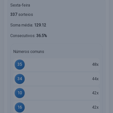
Sexta-feira
337
sorteios
Soma média:
129.12
Consecutivos:
36.5%
Números comuns
35
48x
34
44x
10
42x
16
42x