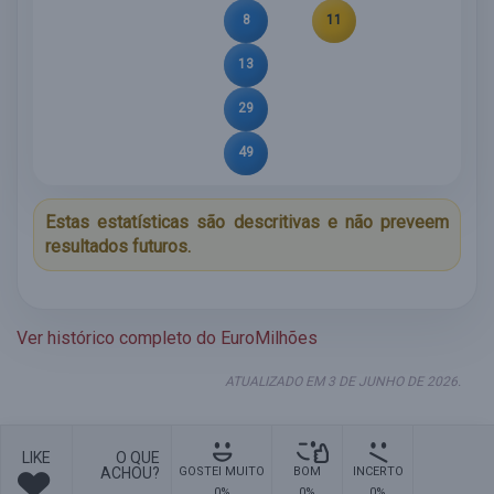
8
11
13
29
49
Estas estatísticas são descritivas e não preveem
resultados futuros.
Ver histórico completo do EuroMilhões
ATUALIZADO EM 3 DE JUNHO DE 2026.
LIKE
O QUE
ACHOU?
GOSTEI MUITO
BOM
INCERTO
0%
0%
0%