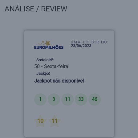
ANÁLISE / REVIEW
DATA DO SORTEIO:
23/06/2023
Sorteio Nº
50 - Sexta-feira
Jackpot
Jackpot não disponível
Números
1
3
11
33
46
Estrelas
10
11