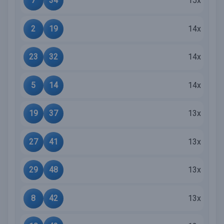
7
34
15x
2
19
14x
23
32
14x
5
14
14x
19
37
13x
27
41
13x
29
48
13x
8
42
13x