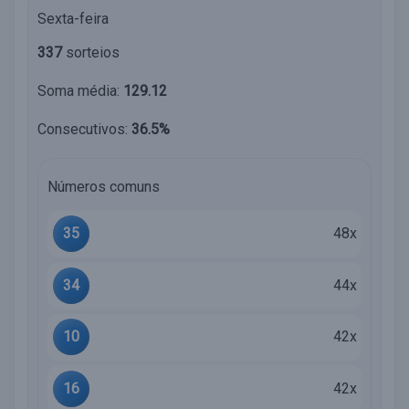
Sexta-feira
337
sorteios
Soma média:
129.12
Consecutivos:
36.5%
Números comuns
35
48x
34
44x
10
42x
16
42x