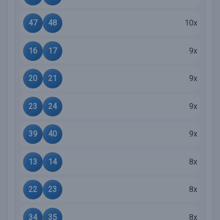
47
48
10x
16
17
9x
20
21
9x
23
24
9x
39
40
9x
13
14
8x
22
23
8x
34
35
8x