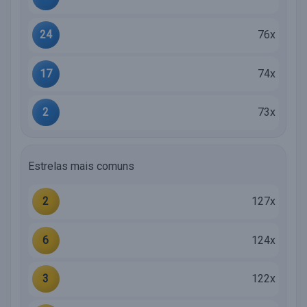
24
76x
17
74x
2
73x
Estrelas mais comuns
2
127x
6
124x
3
122x