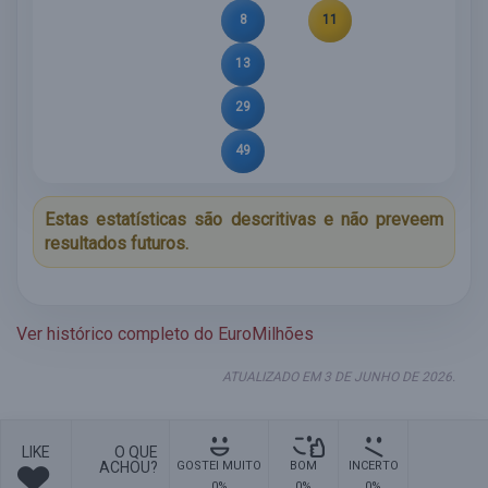
8
11
13
29
49
Estas estatísticas são descritivas e não preveem
resultados futuros.
Ver histórico completo do EuroMilhões
ATUALIZADO EM 3 DE JUNHO DE 2026.
LIKE
O QUE
ACHOU?
GOSTEI MUITO
BOM
INCERTO
0%
0%
0%