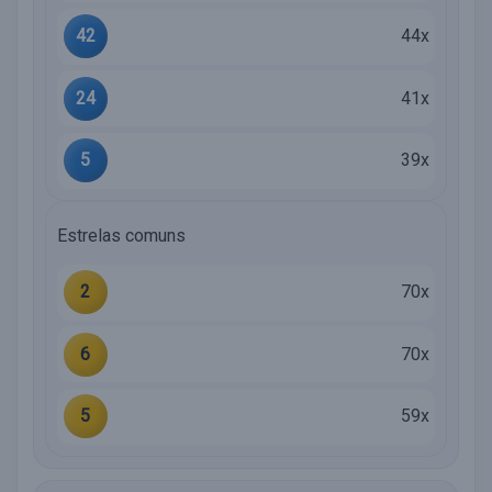
42
44x
24
41x
5
39x
Estrelas comuns
2
70x
6
70x
5
59x