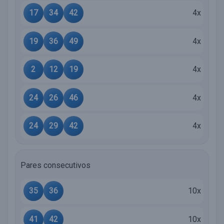
17
34
42
4x
19
36
49
4x
2
12
19
4x
24
26
46
4x
24
29
42
4x
Pares consecutivos
35
36
10x
41
42
10x