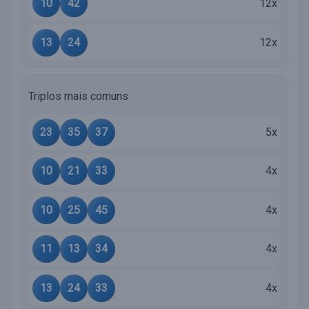
10
42
12x
13
24
12x
Triplos mais comuns
23
35
37
5x
10
21
33
4x
10
25
45
4x
11
13
34
4x
13
24
33
4x