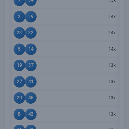
7
34
15x
2
19
14x
23
32
14x
5
14
14x
19
37
13x
27
41
13x
29
48
13x
8
42
13x