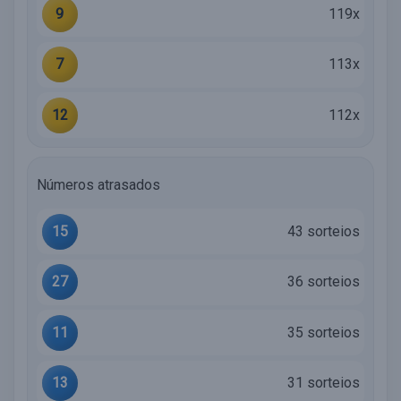
9
119x
7
113x
12
112x
Números atrasados
15
43 sorteios
27
36 sorteios
11
35 sorteios
13
31 sorteios