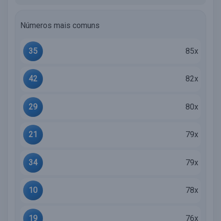
Números mais comuns
35
85x
42
82x
29
80x
21
79x
34
79x
10
78x
19
76x