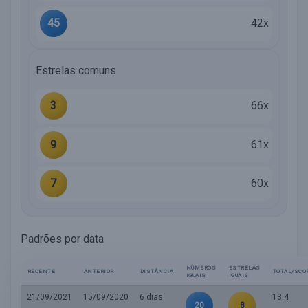
45
42x
Estrelas comuns
3
66x
9
61x
7
60x
Padrões por data
NÚMEROS
ESTRELAS
RECENTE
ANTERIOR
DISTÂNCIA
TOTAL/SCO
IGUAIS
IGUAIS
21/09/2021
15/09/2020
6 dias
13.4
20
8