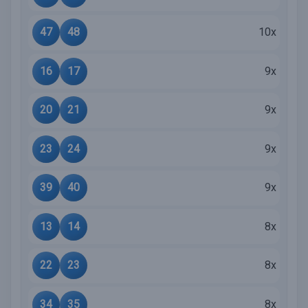
47
48
10x
16
17
9x
20
21
9x
23
24
9x
39
40
9x
13
14
8x
22
23
8x
34
35
8x