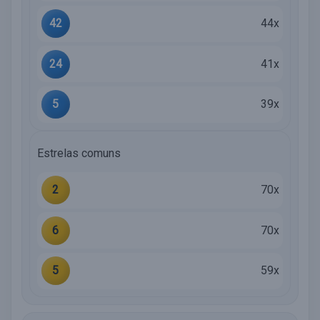
42
44x
24
41x
5
39x
Estrelas comuns
2
70x
6
70x
5
59x