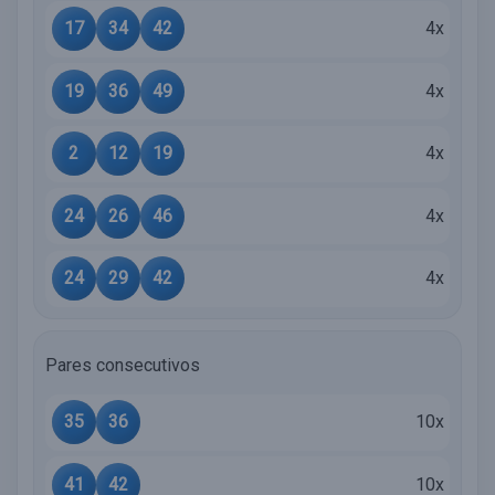
17
34
42
4x
19
36
49
4x
2
12
19
4x
24
26
46
4x
24
29
42
4x
Pares consecutivos
35
36
10x
41
42
10x