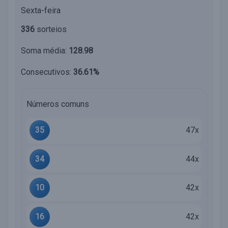
Sexta-feira
336
sorteios
Soma média:
128.98
Consecutivos:
36.61%
Números comuns
35
47x
34
44x
10
42x
16
42x