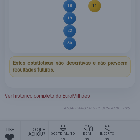
18
11
19
22
50
Estas estatísticas são descritivas e não preveem
resultados futuros.
Ver histórico completo do EuroMilhões
ATUALIZADO EM 3 DE JUNHO DE 2026.
LIKE
O QUE
ACHOU?
GOSTEI MUITO
BOM
INCERTO
0%
0%
0%