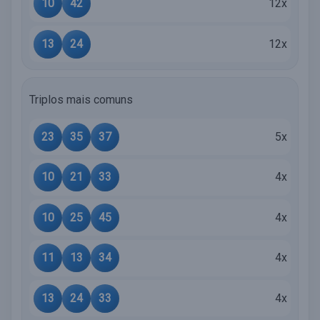
10
42
12x
13
24
12x
Triplos mais comuns
23
35
37
5x
10
21
33
4x
10
25
45
4x
11
13
34
4x
13
24
33
4x