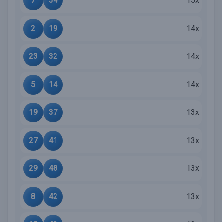
7
34
15x
2
19
14x
23
32
14x
5
14
14x
19
37
13x
27
41
13x
29
48
13x
8
42
13x