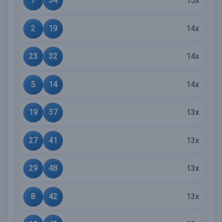
7
34
15x
2
19
14x
23
32
14x
5
14
14x
19
37
13x
27
41
13x
29
48
13x
8
42
13x