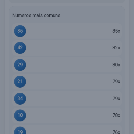
Números mais comuns
35
85x
42
82x
29
80x
21
79x
34
79x
10
78x
19
76x