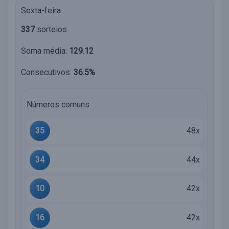
Sexta-feira
337
sorteios
Soma média:
129.12
Consecutivos:
36.5%
Números comuns
35
48x
34
44x
10
42x
16
42x