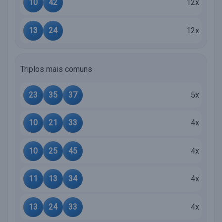
10
42
12x
13
24
12x
Triplos mais comuns
23
35
37
5x
10
21
33
4x
10
25
45
4x
11
13
34
4x
13
24
33
4x