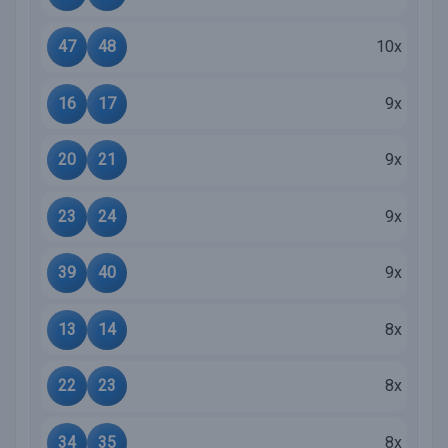
47
48
10x
16
17
9x
20
21
9x
23
24
9x
39
40
9x
13
14
8x
22
23
8x
34
35
8x