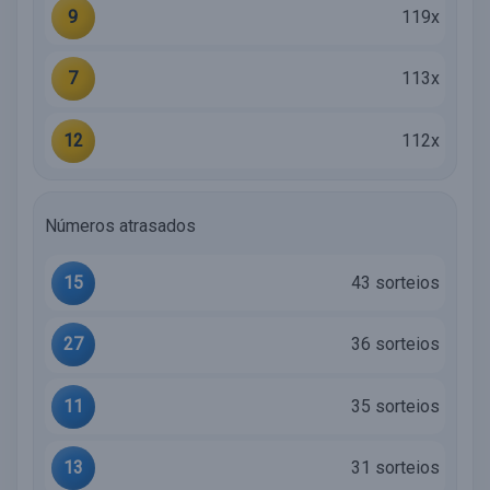
9
119x
7
113x
12
112x
Números atrasados
15
43 sorteios
27
36 sorteios
11
35 sorteios
13
31 sorteios