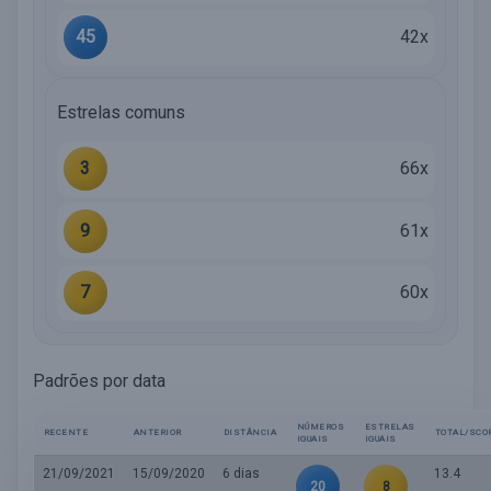
45
42x
Estrelas comuns
3
66x
9
61x
7
60x
Padrões por data
NÚMEROS
ESTRELAS
RECENTE
ANTERIOR
DISTÂNCIA
TOTAL/SCO
IGUAIS
IGUAIS
21/09/2021
15/09/2020
6 dias
13.4
20
8