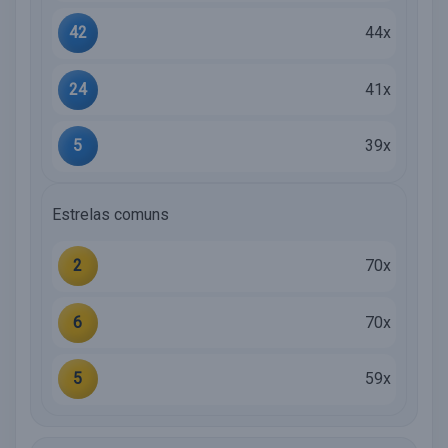
42
44x
24
41x
5
39x
Estrelas comuns
2
70x
6
70x
5
59x