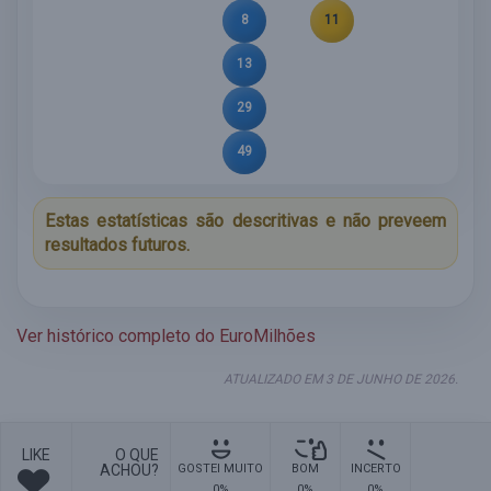
8
11
13
29
49
Estas estatísticas são descritivas e não preveem
resultados futuros.
Ver histórico completo do EuroMilhões
ATUALIZADO EM 3 DE JUNHO DE 2026.
LIKE
O QUE
ACHOU?
GOSTEI MUITO
BOM
INCERTO
0%
0%
0%