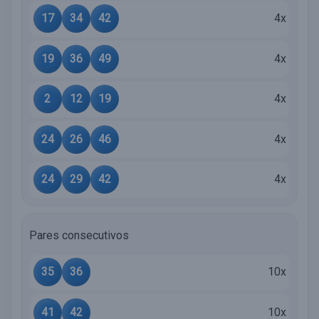
17
34
42
4x
19
36
49
4x
2
12
19
4x
24
26
46
4x
24
29
42
4x
Pares consecutivos
35
36
10x
41
42
10x