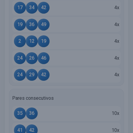
17
34
42
4x
19
36
49
4x
2
12
19
4x
24
26
46
4x
24
29
42
4x
Pares consecutivos
35
36
10x
41
42
10x