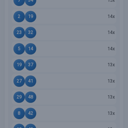
7
34
15x
2
19
14x
23
32
14x
5
14
14x
19
37
13x
27
41
13x
29
48
13x
8
42
13x