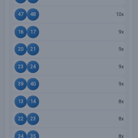
47
48
10x
16
17
9x
20
21
9x
23
24
9x
39
40
9x
13
14
8x
22
23
8x
34
35
8x