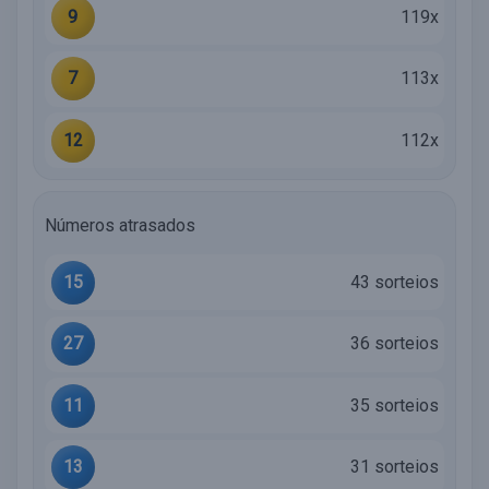
9
119x
7
113x
12
112x
Números atrasados
15
43 sorteios
27
36 sorteios
11
35 sorteios
13
31 sorteios