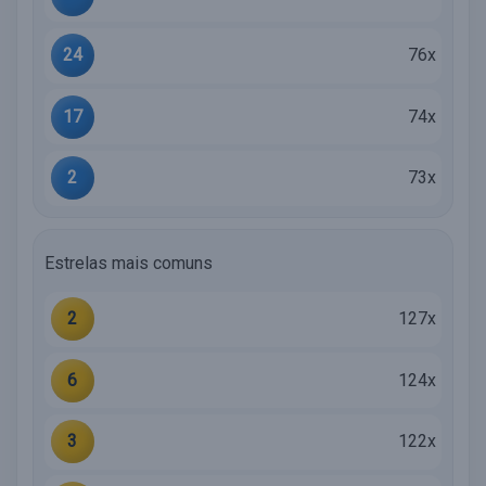
24
76x
17
74x
2
73x
Estrelas mais comuns
2
127x
6
124x
3
122x