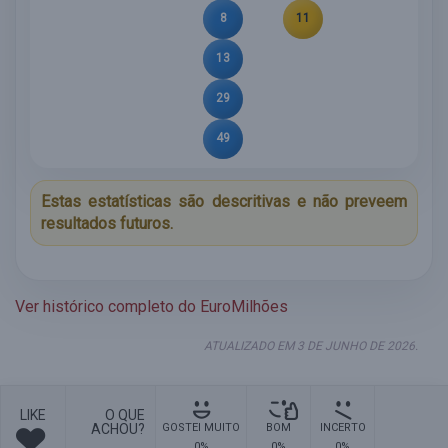
8
11
13
29
49
Estas estatísticas são descritivas e não preveem
resultados futuros.
Ver histórico completo do EuroMilhões
ATUALIZADO EM 3 DE JUNHO DE 2026.
LIKE
O QUE
ACHOU?
GOSTEI MUITO
BOM
INCERTO
0%
0%
0%