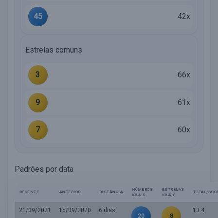
45
42x
Estrelas comuns
3
66x
9
61x
7
60x
Padrões por data
NÚMEROS
ESTRELAS
RECENTE
ANTERIOR
DISTÂNCIA
TOTAL/SCO
IGUAIS
IGUAIS
21/09/2021
15/09/2020
6 dias
13.4
20
8