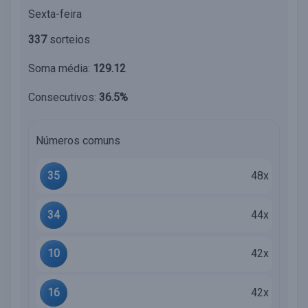
Sexta-feira
337
sorteios
Soma média:
129.12
Consecutivos:
36.5%
Números comuns
35
48x
34
44x
10
42x
16
42x