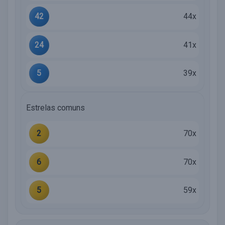
42
44x
24
41x
5
39x
Estrelas comuns
2
70x
6
70x
5
59x