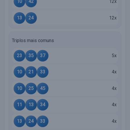
10
42
12x
13
24
12x
Triplos mais comuns
23
35
37
5x
10
21
33
4x
10
25
45
4x
11
13
34
4x
13
24
33
4x