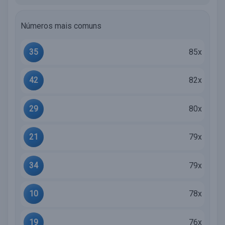
Números mais comuns
35
85x
42
82x
29
80x
21
79x
34
79x
10
78x
19
76x