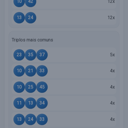
10
42
12x
13
24
12x
Triplos mais comuns
23
35
37
5x
10
21
33
4x
10
25
45
4x
11
13
34
4x
13
24
33
4x