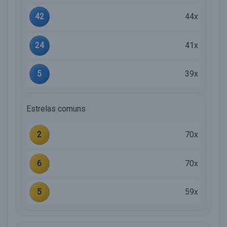
42
44x
24
41x
5
39x
Estrelas comuns
2
70x
6
70x
5
59x