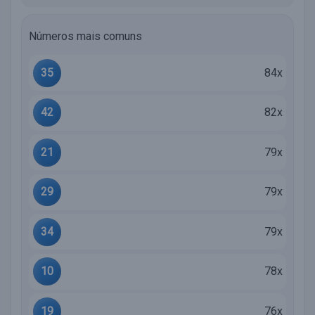
Números mais comuns
35
84x
42
82x
21
79x
29
79x
34
79x
10
78x
19
76x