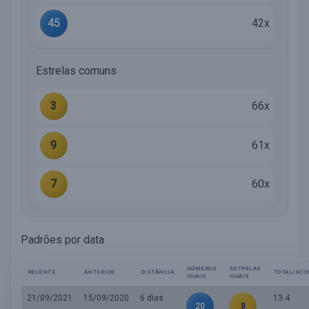
45
42x
Estrelas comuns
3
66x
9
61x
7
60x
Padrões por data
NÚMEROS
ESTRELAS
RECENTE
ANTERIOR
DISTÂNCIA
TOTAL/SCO
IGUAIS
IGUAIS
21/09/2021
15/09/2020
6 dias
13.4
20
8