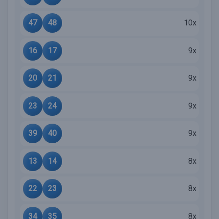
47
48
10x
16
17
9x
20
21
9x
23
24
9x
39
40
9x
13
14
8x
22
23
8x
34
35
8x