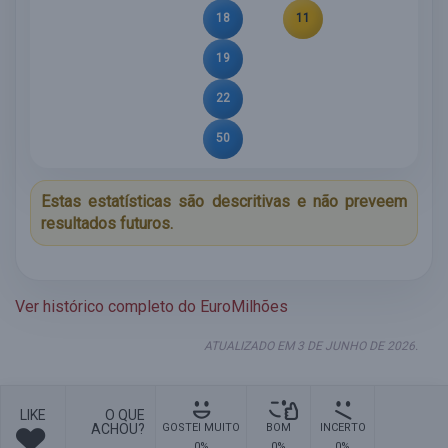
18
11
19
22
50
Estas estatísticas são descritivas e não preveem
resultados futuros.
Ver histórico completo do EuroMilhões
ATUALIZADO EM 3 DE JUNHO DE 2026.
LIKE
O QUE
ACHOU?
GOSTEI MUITO
BOM
INCERTO
0%
0%
0%