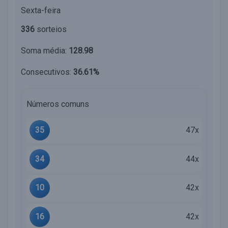
Sexta-feira
336
sorteios
Soma média:
128.98
Consecutivos:
36.61%
Números comuns
35
47x
34
44x
10
42x
16
42x