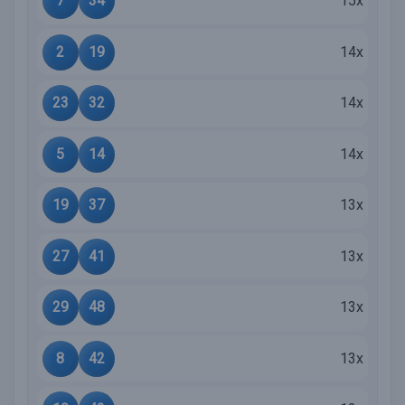
7
34
15x
2
19
14x
23
32
14x
5
14
14x
19
37
13x
27
41
13x
29
48
13x
8
42
13x