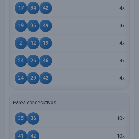
17
34
42
4x
19
36
49
4x
2
12
19
4x
24
26
46
4x
24
29
42
4x
Pares consecutivos
35
36
10x
41
42
10x