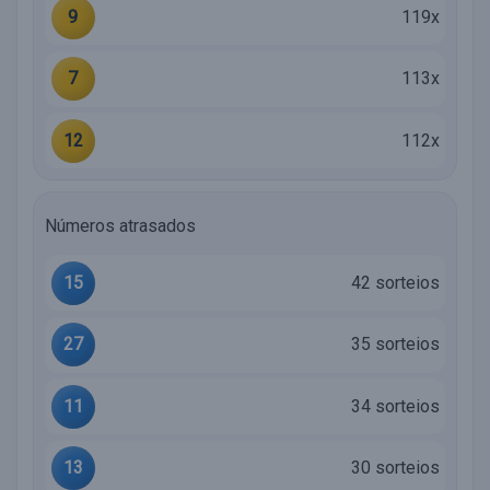
9
119x
7
113x
12
112x
Números atrasados
15
42 sorteios
27
35 sorteios
11
34 sorteios
13
30 sorteios