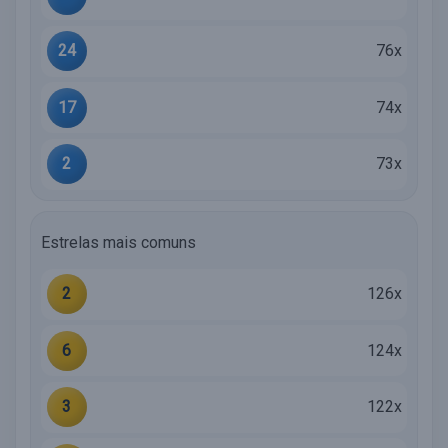
24
76x
17
74x
2
73x
Estrelas mais comuns
2
126x
6
124x
3
122x