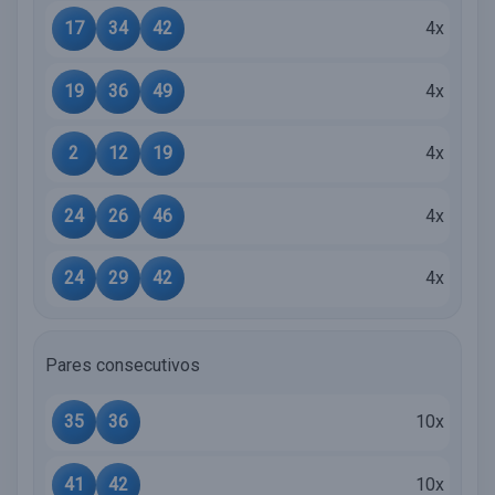
17
34
42
4x
19
36
49
4x
2
12
19
4x
24
26
46
4x
24
29
42
4x
Pares consecutivos
35
36
10x
41
42
10x