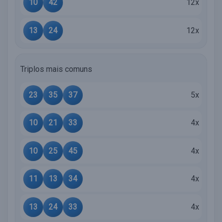
10
42
12x
13
24
12x
Triplos mais comuns
23
35
37
5x
10
21
33
4x
10
25
45
4x
11
13
34
4x
13
24
33
4x