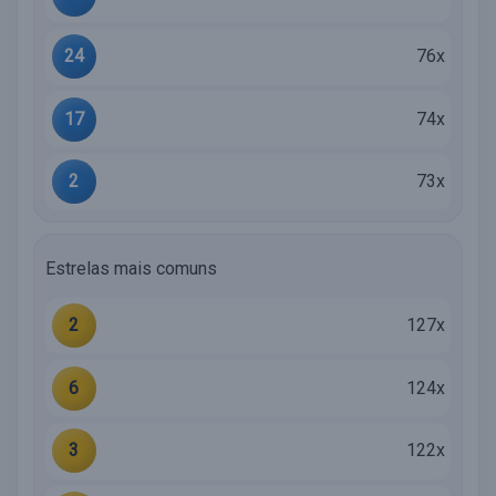
24
76x
17
74x
2
73x
Estrelas mais comuns
2
127x
6
124x
3
122x