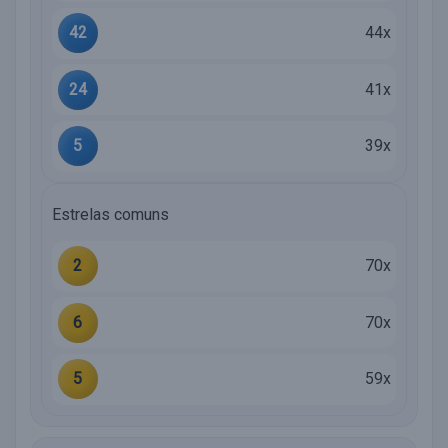
42
44x
24
41x
5
39x
Estrelas comuns
2
70x
6
70x
5
59x