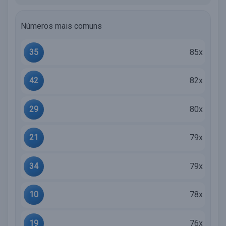
Números mais comuns
35
85x
42
82x
29
80x
21
79x
34
79x
10
78x
19
76x