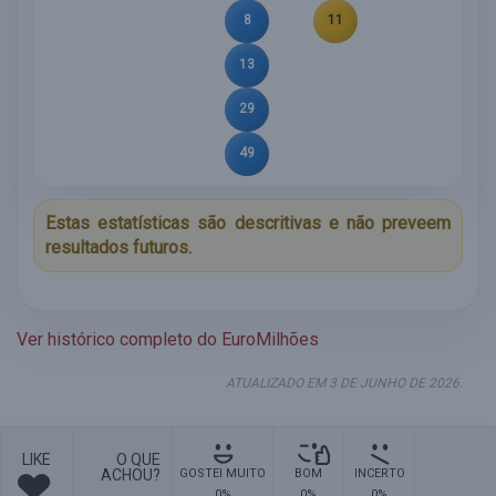
8
11
13
29
49
Estas estatísticas são descritivas e não preveem
resultados futuros.
Ver histórico completo do EuroMilhões
ATUALIZADO EM 3 DE JUNHO DE 2026.
LIKE
O QUE
ACHOU?
GOSTEI MUITO
BOM
INCERTO
0%
0%
0%