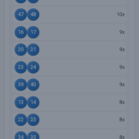
47
48
10x
16
17
9x
20
21
9x
23
24
9x
39
40
9x
13
14
8x
22
23
8x
34
35
8x