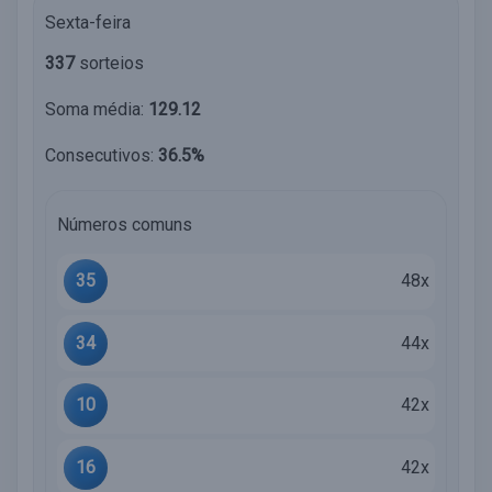
Sexta-feira
337
sorteios
Soma média:
129.12
Consecutivos:
36.5%
Números comuns
35
48x
34
44x
10
42x
16
42x