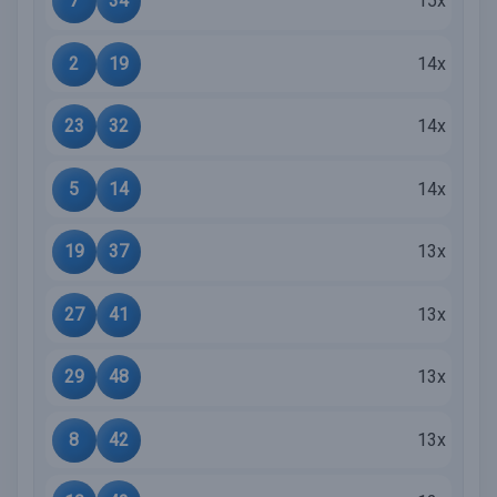
7
34
15x
2
19
14x
23
32
14x
5
14
14x
19
37
13x
27
41
13x
29
48
13x
8
42
13x