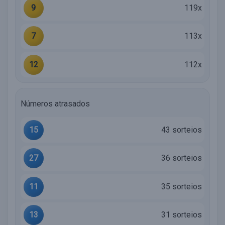
9
119x
7
113x
12
112x
Números atrasados
15
43 sorteios
27
36 sorteios
11
35 sorteios
13
31 sorteios