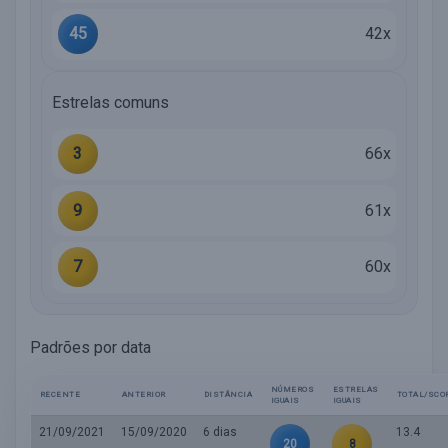
45
42x
Estrelas comuns
3
66x
9
61x
7
60x
Padrões por data
NÚMEROS
ESTRELAS
RECENTE
ANTERIOR
DISTÂNCIA
TOTAL/SCO
IGUAIS
IGUAIS
21/09/2021
15/09/2020
6 dias
13.4
20
8