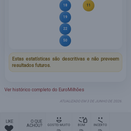
18
11
19
22
50
Estas estatísticas são descritivas e não preveem
resultados futuros.
Ver histórico completo do EuroMilhões
ATUALIZADO EM 3 DE JUNHO DE 2026.
LIKE
O QUE
ACHOU?
GOSTEI MUITO
BOM
INCERTO
0%
0%
0%