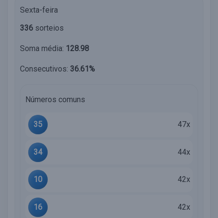
Sexta-feira
336
sorteios
Soma média:
128.98
Consecutivos:
36.61%
Números comuns
35
47x
34
44x
10
42x
16
42x