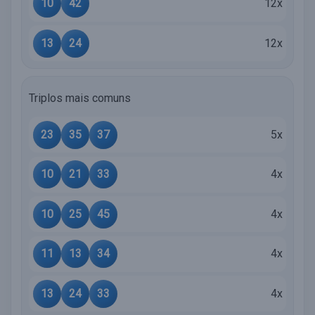
10
42
12x
13
24
12x
Triplos mais comuns
23
35
37
5x
10
21
33
4x
10
25
45
4x
11
13
34
4x
13
24
33
4x