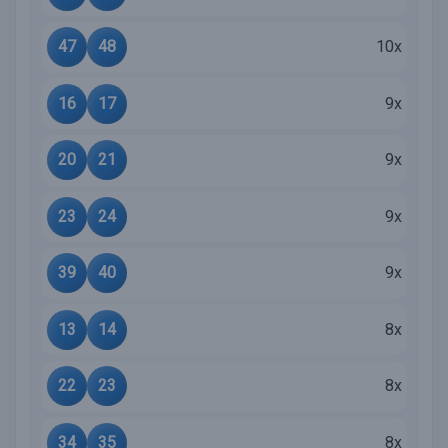
47
48
10x
16
17
9x
20
21
9x
23
24
9x
39
40
9x
13
14
8x
22
23
8x
34
35
8x