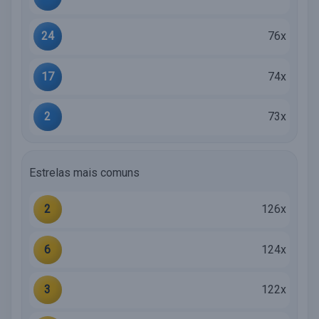
24
76x
17
74x
2
73x
Estrelas mais comuns
2
126x
6
124x
3
122x