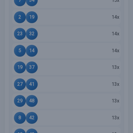
7
34
15x
2
19
14x
23
32
14x
5
14
14x
19
37
13x
27
41
13x
29
48
13x
8
42
13x