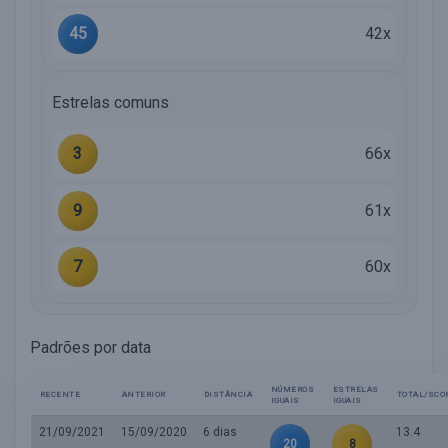
45
42x
Estrelas comuns
3
66x
9
61x
7
60x
Padrões por data
NÚMEROS
ESTRELAS
RECENTE
ANTERIOR
DISTÂNCIA
TOTAL/SCO
IGUAIS
IGUAIS
21/09/2021
15/09/2020
6 dias
13.4
20
8