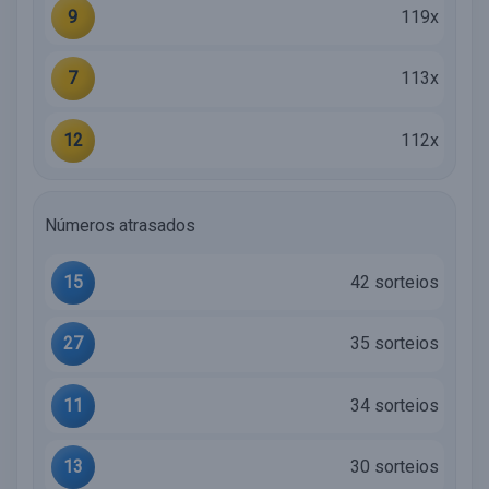
9
119x
7
113x
12
112x
Números atrasados
15
42 sorteios
27
35 sorteios
11
34 sorteios
13
30 sorteios