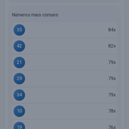
Números mais comuns
35
84x
42
82x
21
79x
29
79x
34
79x
10
78x
19
76x