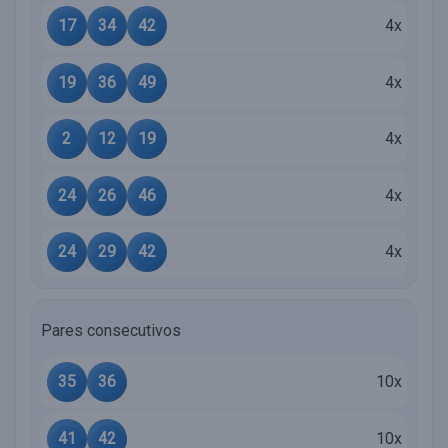
17
34
42
4x
19
36
49
4x
2
12
19
4x
24
26
46
4x
24
29
42
4x
Pares consecutivos
35
36
10x
41
42
10x