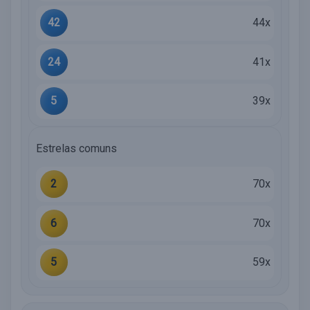
42
44x
24
41x
5
39x
Estrelas comuns
2
70x
6
70x
5
59x