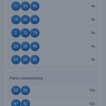
17
34
42
4x
19
36
49
4x
2
12
19
4x
24
26
46
4x
24
29
42
4x
Pares consecutivos
35
36
10x
41
42
10x