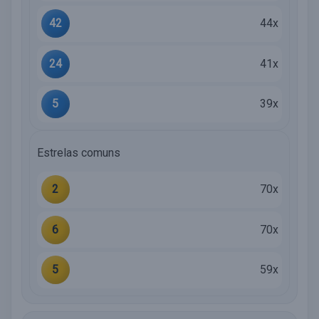
42
44x
24
41x
5
39x
Estrelas comuns
2
70x
6
70x
5
59x