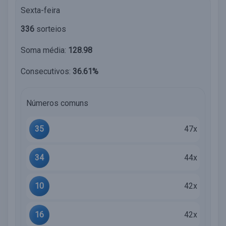
Sexta-feira
336
sorteios
Soma média:
128.98
Consecutivos:
36.61%
Números comuns
35
47x
34
44x
10
42x
16
42x