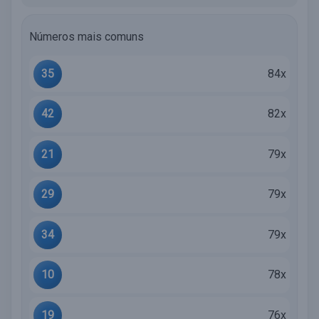
Números mais comuns
35
84x
42
82x
21
79x
29
79x
34
79x
10
78x
19
76x