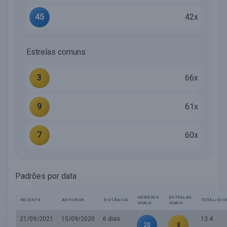
45
42x
Estrelas comuns
3
66x
9
61x
7
60x
Padrões por data
NÚMEROS
ESTRELAS
RECENTE
ANTERIOR
DISTÂNCIA
TOTAL/SCO
IGUAIS
IGUAIS
21/09/2021
15/09/2020
6 dias
13.4
20
8