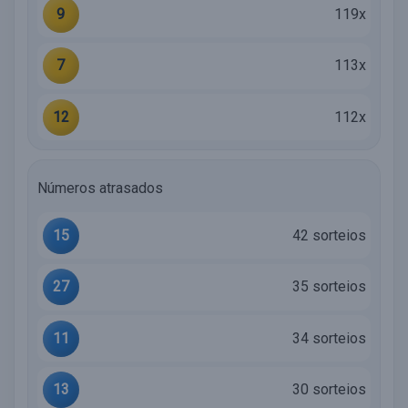
9
119x
7
113x
12
112x
Números atrasados
15
42 sorteios
27
35 sorteios
11
34 sorteios
13
30 sorteios