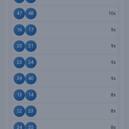
47
48
10x
16
17
9x
20
21
9x
23
24
9x
39
40
9x
13
14
8x
22
23
8x
34
35
8x