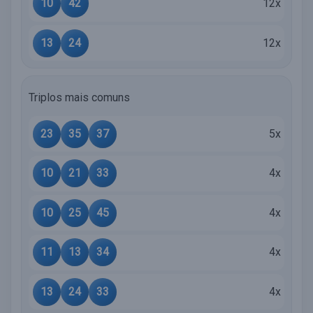
10
42
12x
13
24
12x
Triplos mais comuns
23
35
37
5x
10
21
33
4x
10
25
45
4x
11
13
34
4x
13
24
33
4x