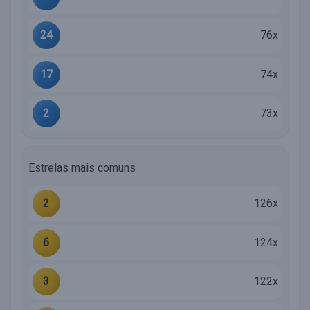
24
76x
17
74x
2
73x
Estrelas mais comuns
2
126x
6
124x
3
122x