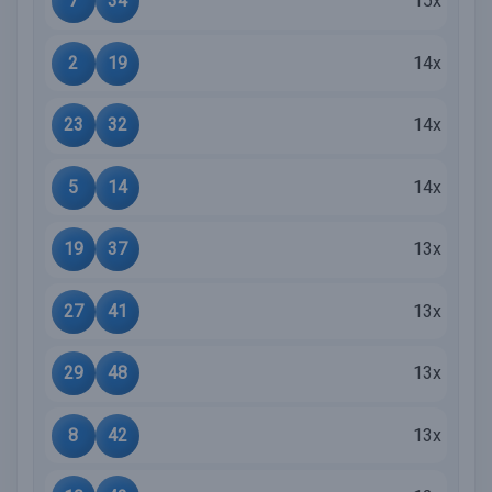
7
34
15x
2
19
14x
23
32
14x
5
14
14x
19
37
13x
27
41
13x
29
48
13x
8
42
13x