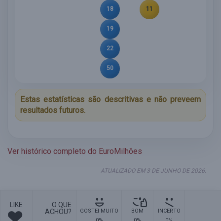
18
11
19
22
50
Estas estatísticas são descritivas e não preveem
resultados futuros.
Ver histórico completo do EuroMilhões
ATUALIZADO EM 3 DE JUNHO DE 2026.
LIKE
O QUE
ACHOU?
GOSTEI MUITO
BOM
INCERTO
0%
0%
0%