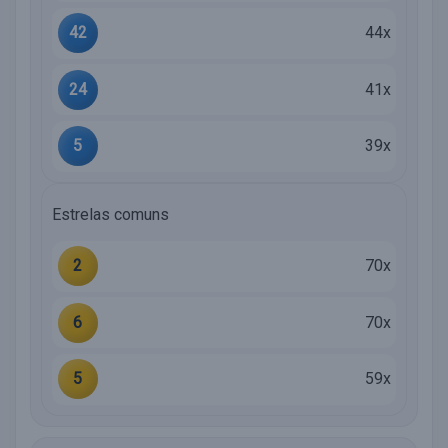
42
44x
24
41x
5
39x
Estrelas comuns
2
70x
6
70x
5
59x