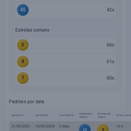
45
42x
Estrelas comuns
3
66x
9
61x
7
60x
Padrões por data
NÚMEROS
ESTRELAS
RECENTE
ANTERIOR
DISTÂNCIA
TOTAL/SCO
IGUAIS
IGUAIS
21/09/2021
15/09/2020
6 dias
13.4
20
8