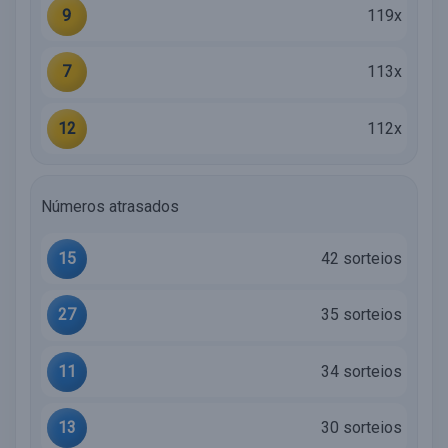
9
119x
7
113x
12
112x
Números atrasados
15
42 sorteios
27
35 sorteios
11
34 sorteios
13
30 sorteios