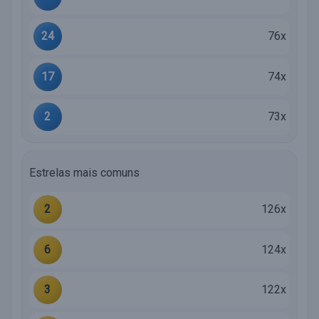
24
76x
17
74x
2
73x
Estrelas mais comuns
2
126x
6
124x
3
122x