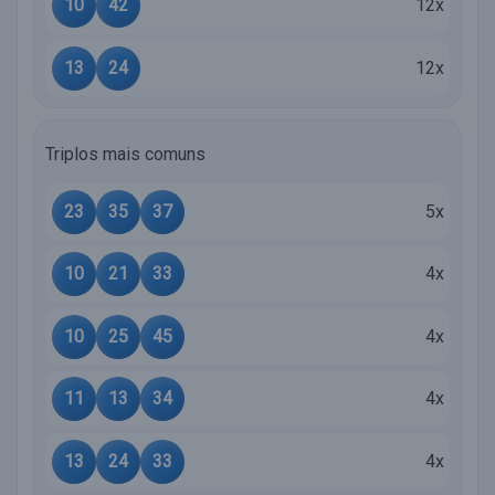
10
42
12x
13
24
12x
Triplos mais comuns
23
35
37
5x
10
21
33
4x
10
25
45
4x
11
13
34
4x
13
24
33
4x