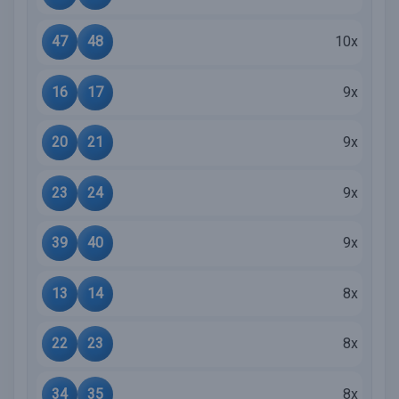
47
48
10x
16
17
9x
20
21
9x
23
24
9x
39
40
9x
13
14
8x
22
23
8x
34
35
8x