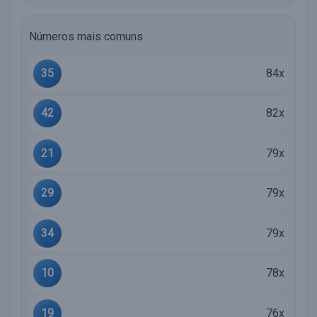
Números mais comuns
35
84x
42
82x
21
79x
29
79x
34
79x
10
78x
19
76x