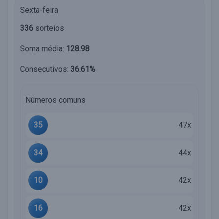
Sexta-feira
336
sorteios
Soma média:
128.98
Consecutivos:
36.61%
Números comuns
35
47x
34
44x
10
42x
16
42x