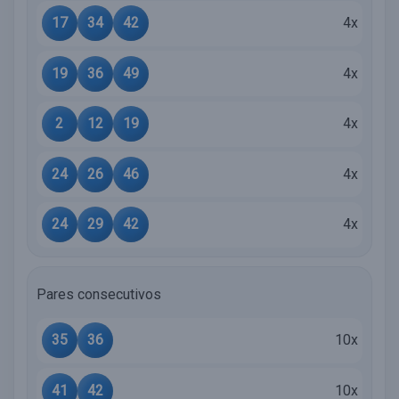
17
34
42
4x
19
36
49
4x
2
12
19
4x
24
26
46
4x
24
29
42
4x
Pares consecutivos
35
36
10x
41
42
10x