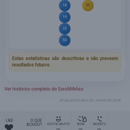
18
11
19
22
50
Estas estatísticas são descritivas e não preveem
resultados futuros.
Ver histórico completo do EuroMilhões
ATUALIZADO EM 3 DE JUNHO DE 2026.
LIKE
O QUE
ACHOU?
GOSTEI MUITO
BOM
INCERTO
0%
0%
0%