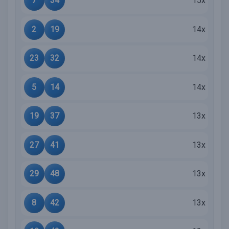
7
34
15x
2
19
14x
23
32
14x
5
14
14x
19
37
13x
27
41
13x
29
48
13x
8
42
13x