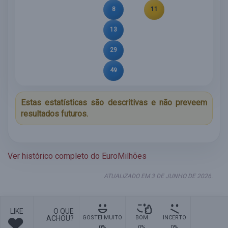
8
11
13
29
49
Estas estatísticas são descritivas e não preveem
resultados futuros.
Ver histórico completo do EuroMilhões
ATUALIZADO EM 3 DE JUNHO DE 2026.
LIKE
O QUE
ACHOU?
GOSTEI MUITO
BOM
INCERTO
0%
0%
0%