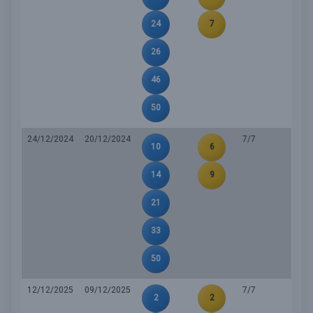
24
7
26
46
50
24/12/2024
20/12/2024
7/7
10
6
14
9
21
33
50
12/12/2025
09/12/2025
7/7
2
2