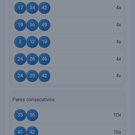
17
34
42
4x
19
36
49
4x
2
12
19
4x
24
26
46
4x
24
29
42
4x
Pares consecutivos
35
36
10x
41
42
10x