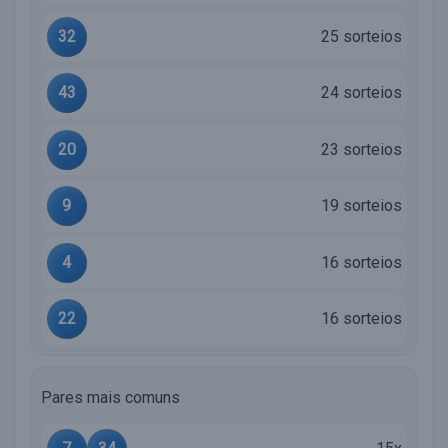
32
25 sorteios
43
24 sorteios
20
23 sorteios
9
19 sorteios
4
16 sorteios
22
16 sorteios
Pares mais comuns