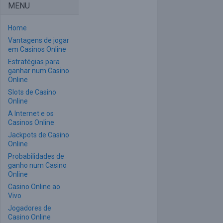
MENU
Home
Vantagens de jogar
em Casinos Online
Estratégias para
ganhar num Casino
Online
Slots de Casino
Online
A Internet e os
Casinos Online
Jackpots de Casino
Online
Probabilidades de
ganho num Casino
Online
Casino Online ao
Vivo
Jogadores de
Casino Online