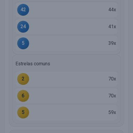
42
44x
24
41x
5
39x
Estrelas comuns
2
70x
6
70x
5
59x