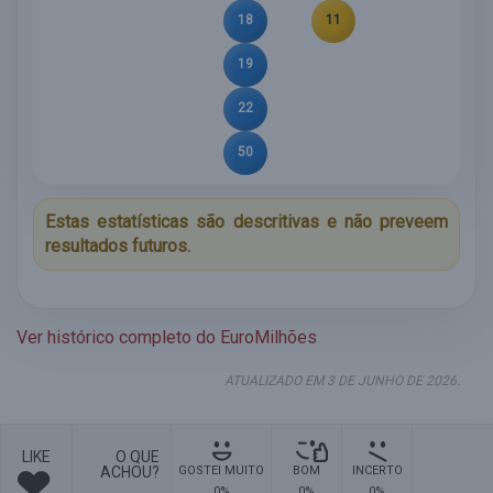
18
11
19
22
50
Estas estatísticas são descritivas e não preveem
resultados futuros.
Ver histórico completo do EuroMilhões
ATUALIZADO EM 3 DE JUNHO DE 2026.
LIKE
O QUE
ACHOU?
GOSTEI MUITO
BOM
INCERTO
0%
0%
0%