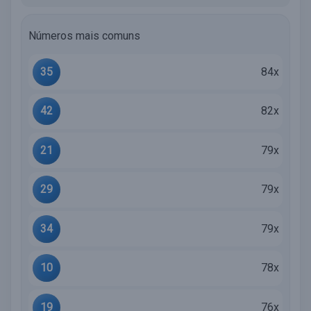
Números mais comuns
35
84x
42
82x
21
79x
29
79x
34
79x
10
78x
19
76x