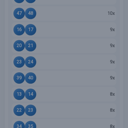
47
48
10x
16
17
9x
20
21
9x
23
24
9x
39
40
9x
13
14
8x
22
23
8x
34
35
8x