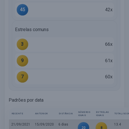
45
42x
Estrelas comuns
3
66x
9
61x
7
60x
Padrões por data
NÚMEROS
ESTRELAS
RECENTE
ANTERIOR
DISTÂNCIA
TOTAL/SCO
IGUAIS
IGUAIS
21/09/2021
15/09/2020
6 dias
13.4
20
8