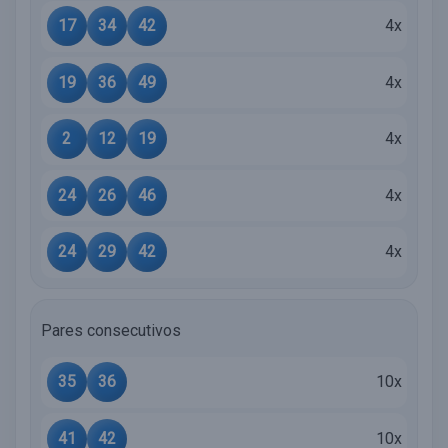
17
34
42
4x
19
36
49
4x
2
12
19
4x
24
26
46
4x
24
29
42
4x
Pares consecutivos
35
36
10x
41
42
10x