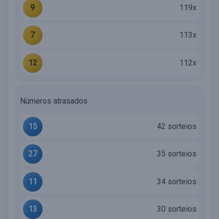
9
119x
7
113x
12
112x
Números atrasados
15
42 sorteios
27
35 sorteios
11
34 sorteios
13
30 sorteios