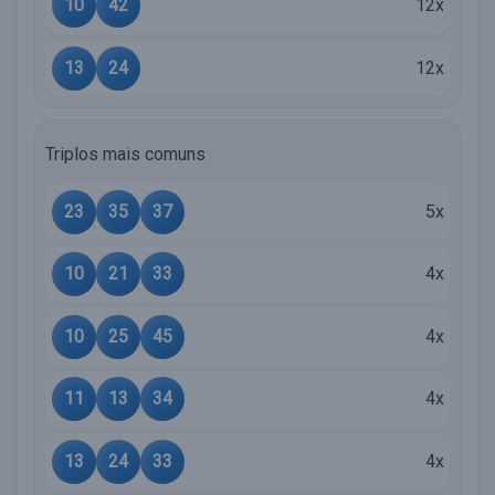
10
42
12x
13
24
12x
Triplos mais comuns
23
35
37
5x
10
21
33
4x
10
25
45
4x
11
13
34
4x
13
24
33
4x