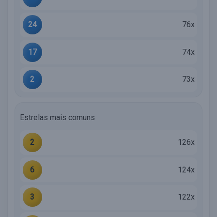
24
76x
17
74x
2
73x
Estrelas mais comuns
2
126x
6
124x
3
122x