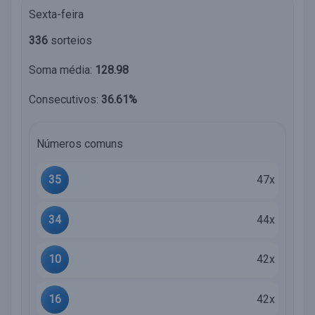
Sexta-feira
336
sorteios
Soma média:
128.98
Consecutivos:
36.61%
Números comuns
35
47x
34
44x
10
42x
16
42x