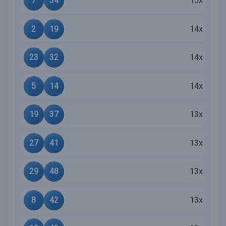
7
34
15x
2
19
14x
23
32
14x
5
14
14x
19
37
13x
27
41
13x
29
48
13x
8
42
13x