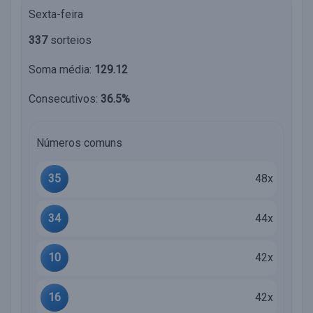
Sexta-feira
337
sorteios
Soma média:
129.12
Consecutivos:
36.5%
Números comuns
35
48x
34
44x
10
42x
16
42x