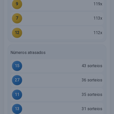
9
119x
7
113x
12
112x
Números atrasados
15
43 sorteios
27
36 sorteios
11
35 sorteios
13
31 sorteios