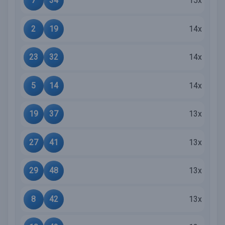
7
34
15x
2
19
14x
23
32
14x
5
14
14x
19
37
13x
27
41
13x
29
48
13x
8
42
13x