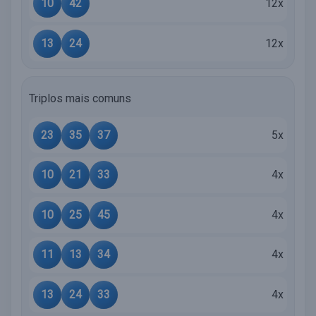
10
42
12x
13
24
12x
Triplos mais comuns
23
35
37
5x
10
21
33
4x
10
25
45
4x
11
13
34
4x
13
24
33
4x