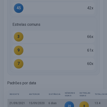
45
42x
Estrelas comuns
3
66x
9
61x
7
60x
Padrões por data
NÚMEROS
ESTRELAS
RECENTE
ANTERIOR
DISTÂNCIA
TOTAL/SCO
IGUAIS
IGUAIS
21/09/2021
15/09/2020
6 dias
13.4
20
8