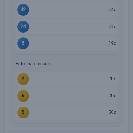
42
44x
24
41x
5
39x
Estrelas comuns
2
70x
6
70x
5
59x