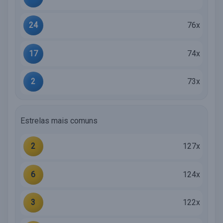
24
76x
17
74x
2
73x
Estrelas mais comuns
2
127x
6
124x
3
122x