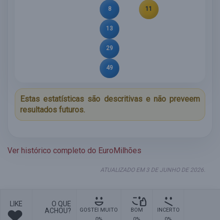
8
11
13
29
49
Estas estatísticas são descritivas e não preveem
resultados futuros.
Ver histórico completo do EuroMilhões
ATUALIZADO EM 3 DE JUNHO DE 2026.
LIKE
O QUE
ACHOU?
GOSTEI MUITO
BOM
INCERTO
0%
0%
0%