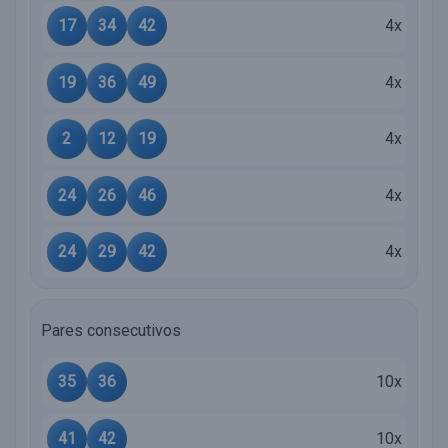
17
34
42
4x
19
36
49
4x
2
12
19
4x
24
26
46
4x
24
29
42
4x
Pares consecutivos
35
36
10x
41
42
10x