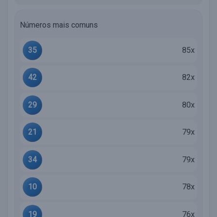
Números mais comuns
35
85x
42
82x
29
80x
21
79x
34
79x
10
78x
19
76x