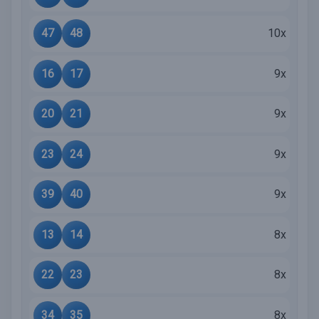
47
48
10x
16
17
9x
20
21
9x
23
24
9x
39
40
9x
13
14
8x
22
23
8x
34
35
8x