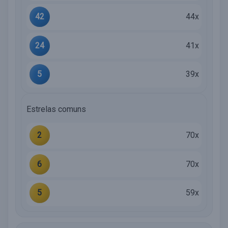
42
44x
24
41x
5
39x
Estrelas comuns
2
70x
6
70x
5
59x