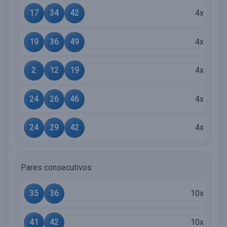
17
34
42
4x
19
36
49
4x
2
12
19
4x
24
26
46
4x
24
29
42
4x
Pares consecutivos
35
36
10x
41
42
10x