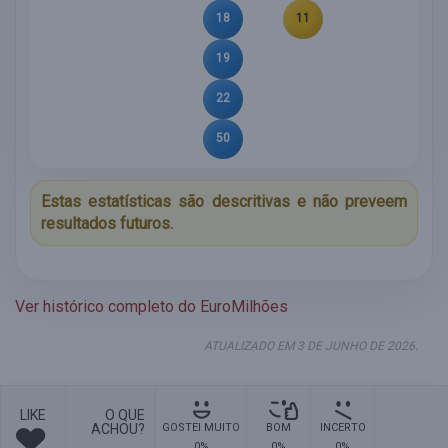
18
11
19
22
50
Estas estatísticas são descritivas e não preveem
resultados futuros.
Ver histórico completo do EuroMilhões
ATUALIZADO EM 3 DE JUNHO DE 2026.
LIKE
O QUE
ACHOU?
GOSTEI MUITO
BOM
INCERTO
0%
0%
0%