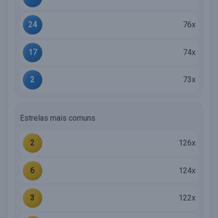
24
76x
17
74x
2
73x
Estrelas mais comuns
2
126x
6
124x
3
122x