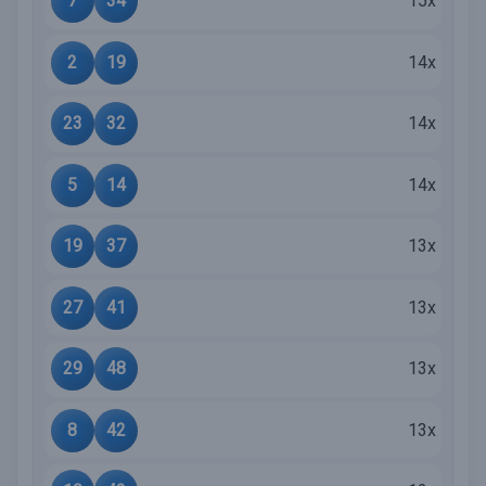
7
34
15x
2
19
14x
23
32
14x
5
14
14x
19
37
13x
27
41
13x
29
48
13x
8
42
13x