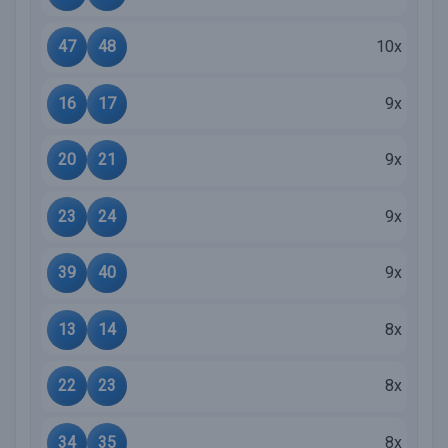
47
48
10x
16
17
9x
20
21
9x
23
24
9x
39
40
9x
13
14
8x
22
23
8x
34
35
8x