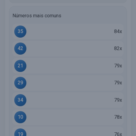
Números mais comuns
35
84x
42
82x
21
79x
29
79x
34
79x
10
78x
19
76x