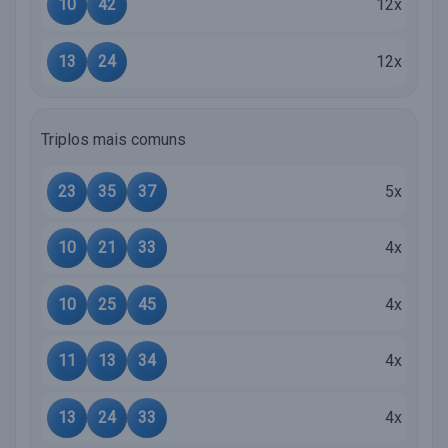
10
42
12x
13
24
12x
Triplos mais comuns
23
35
37
5x
10
21
33
4x
10
25
45
4x
11
13
34
4x
13
24
33
4x