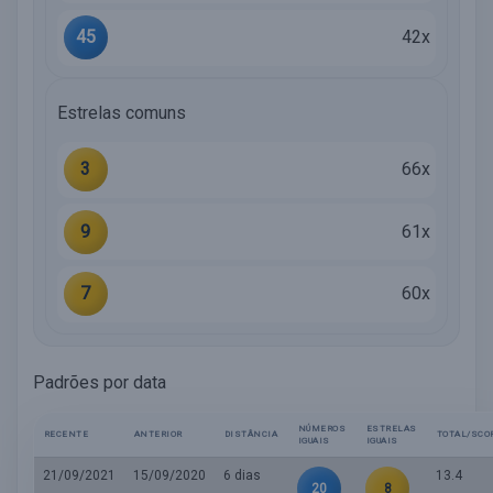
45
42x
Estrelas comuns
3
66x
9
61x
7
60x
Padrões por data
NÚMEROS
ESTRELAS
RECENTE
ANTERIOR
DISTÂNCIA
TOTAL/SCO
IGUAIS
IGUAIS
21/09/2021
15/09/2020
6 dias
13.4
20
8