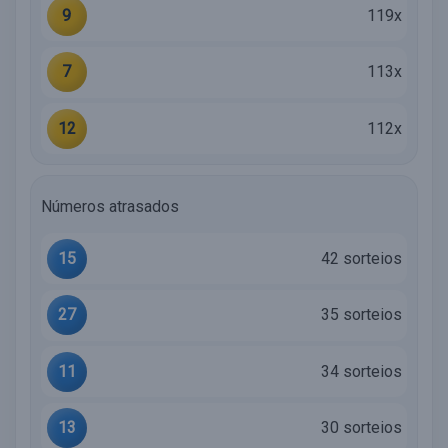
9
119x
7
113x
12
112x
Números atrasados
15
42 sorteios
27
35 sorteios
11
34 sorteios
13
30 sorteios