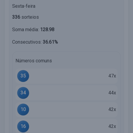
Sexta-feira
336
sorteios
Soma média:
128.98
Consecutivos:
36.61%
Números comuns
35
47x
34
44x
10
42x
16
42x