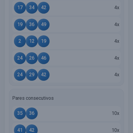
17
34
42
4x
19
36
49
4x
2
12
19
4x
24
26
46
4x
24
29
42
4x
Pares consecutivos
35
36
10x
41
42
10x