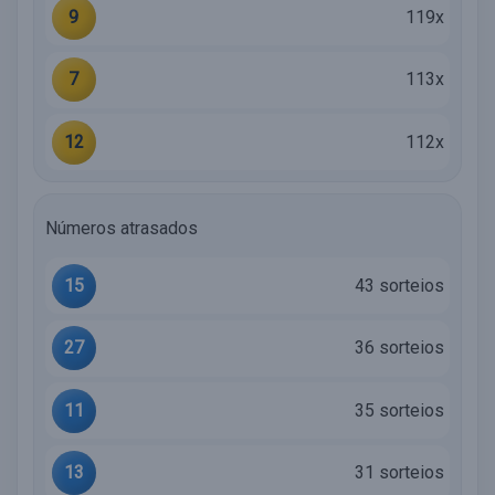
9
119x
7
113x
12
112x
Números atrasados
15
43 sorteios
27
36 sorteios
11
35 sorteios
13
31 sorteios