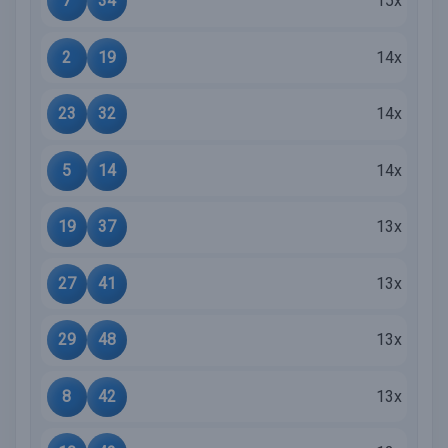
7
34
15x
2
19
14x
23
32
14x
5
14
14x
19
37
13x
27
41
13x
29
48
13x
8
42
13x