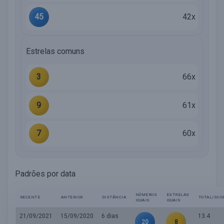
45
42x
Estrelas comuns
3
66x
9
61x
7
60x
Padrões por data
NÚMEROS
ESTRELAS
RECENTE
ANTERIOR
DISTÂNCIA
TOTAL/SCO
IGUAIS
IGUAIS
21/09/2021
15/09/2020
6 dias
13.4
20
8