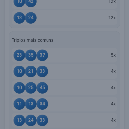
10
42
12x
13
24
12x
Triplos mais comuns
23
35
37
5x
10
21
33
4x
10
25
45
4x
11
13
34
4x
13
24
33
4x