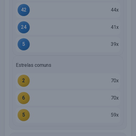
42
44x
24
41x
5
39x
Estrelas comuns
2
70x
6
70x
5
59x