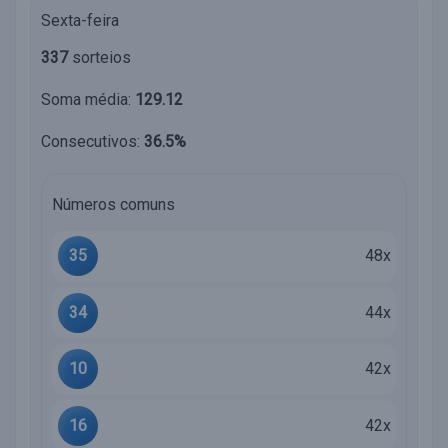
Sexta-feira
337
sorteios
Soma média:
129.12
Consecutivos:
36.5%
Números comuns
35
48x
34
44x
10
42x
16
42x