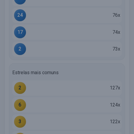
24
76x
17
74x
2
73x
Estrelas mais comuns
2
127x
6
124x
3
122x