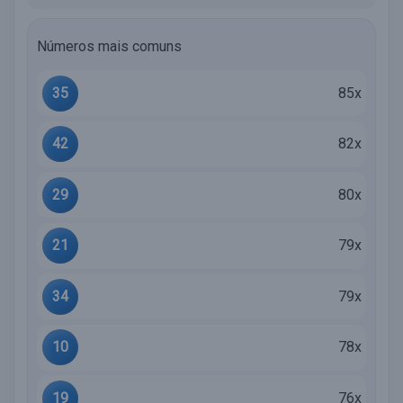
Números mais comuns
35
85x
42
82x
29
80x
21
79x
34
79x
10
78x
19
76x