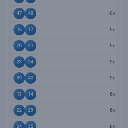
47
48
10x
16
17
9x
20
21
9x
23
24
9x
39
40
9x
13
14
8x
22
23
8x
34
35
8x