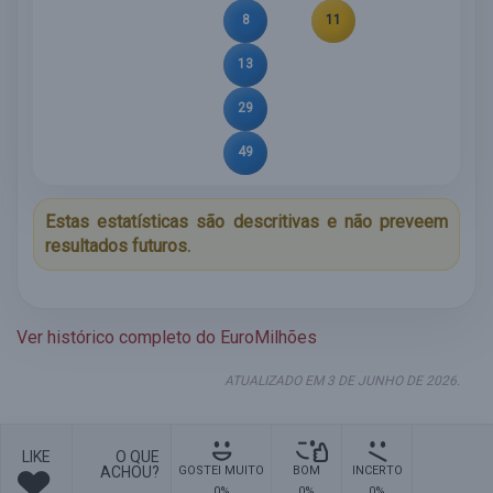
8
11
13
29
49
Estas estatísticas são descritivas e não preveem
resultados futuros.
Ver histórico completo do EuroMilhões
ATUALIZADO EM 3 DE JUNHO DE 2026.
LIKE
O QUE
ACHOU?
GOSTEI MUITO
BOM
INCERTO
0%
0%
0%