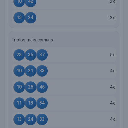
10
42
12x
13
24
12x
Triplos mais comuns
23
35
37
5x
10
21
33
4x
10
25
45
4x
11
13
34
4x
13
24
33
4x