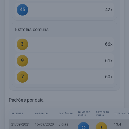
45
42x
Estrelas comuns
3
66x
9
61x
7
60x
Padrões por data
NÚMEROS
ESTRELAS
RECENTE
ANTERIOR
DISTÂNCIA
TOTAL/SCO
IGUAIS
IGUAIS
21/09/2021
15/09/2020
6 dias
13.4
20
8