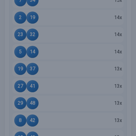
7
34
15x
2
19
14x
23
32
14x
5
14
14x
19
37
13x
27
41
13x
29
48
13x
8
42
13x