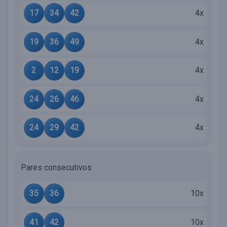
17
34
42
4x
19
36
49
4x
2
12
19
4x
24
26
46
4x
24
29
42
4x
Pares consecutivos
35
36
10x
41
42
10x