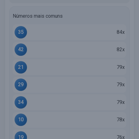
Números mais comuns
35
84x
42
82x
21
79x
29
79x
34
79x
10
78x
19
76x