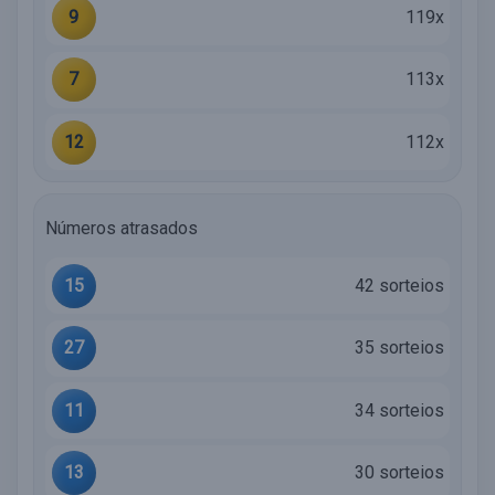
9
119x
7
113x
12
112x
Números atrasados
15
42 sorteios
27
35 sorteios
11
34 sorteios
13
30 sorteios