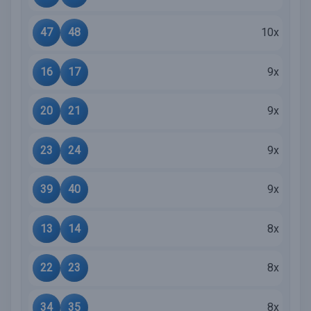
47
48
10x
16
17
9x
20
21
9x
23
24
9x
39
40
9x
13
14
8x
22
23
8x
34
35
8x