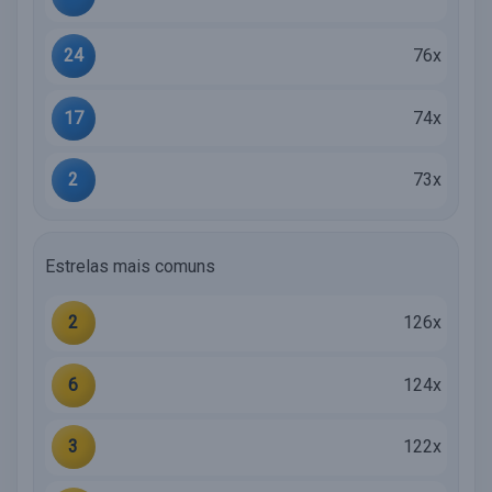
24
76x
17
74x
2
73x
Estrelas mais comuns
2
126x
6
124x
3
122x