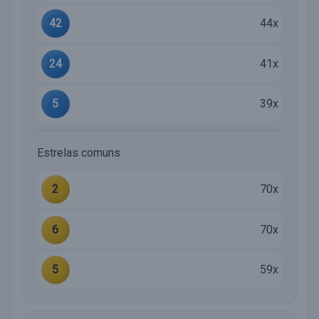
42
44x
24
41x
5
39x
Estrelas comuns
2
70x
6
70x
5
59x