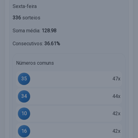
Sexta-feira
336
sorteios
Soma média:
128.98
Consecutivos:
36.61%
Números comuns
35
47x
34
44x
10
42x
16
42x