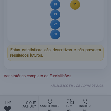
18
11
19
22
50
Estas estatísticas são descritivas e não preveem
resultados futuros.
Ver histórico completo do EuroMilhões
ATUALIZADO EM 2 DE JUNHO DE 2026.
LIKE
O QUE
ACHOU?
GOSTEI MUITO
BOM
INCERTO
0%
0%
0%