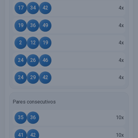
17
34
42
4x
19
36
49
4x
2
12
19
4x
24
26
46
4x
24
29
42
4x
Pares consecutivos
35
36
10x
41
42
10x