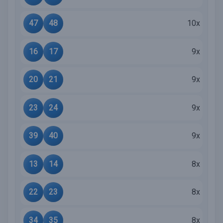
47
48
10x
16
17
9x
20
21
9x
23
24
9x
39
40
9x
13
14
8x
22
23
8x
34
35
8x