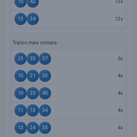
10
42
12x
13
24
12x
Triplos mais comuns
23
35
37
5x
10
21
33
4x
10
25
45
4x
11
13
34
4x
13
24
33
4x