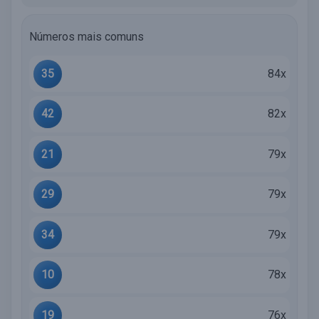
Números mais comuns
35
84x
42
82x
21
79x
29
79x
34
79x
10
78x
19
76x