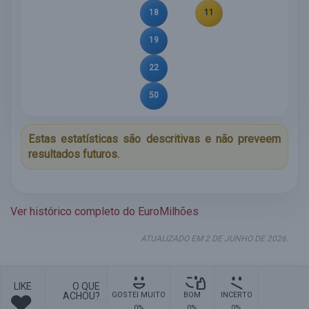
18
11
19
22
50
Estas estatísticas são descritivas e não preveem
resultados futuros.
Ver histórico completo do EuroMilhões
ATUALIZADO EM 2 DE JUNHO DE 2026.
LIKE
O QUE
ACHOU?
GOSTEI MUITO
BOM
INCERTO
0%
0%
0%