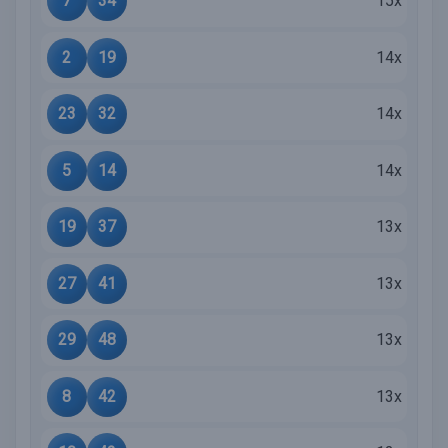
7
34
15x
2
19
14x
23
32
14x
5
14
14x
19
37
13x
27
41
13x
29
48
13x
8
42
13x