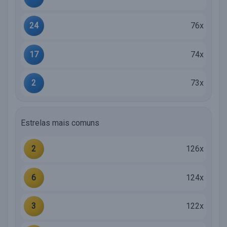
24
76x
17
74x
2
73x
Estrelas mais comuns
2
126x
6
124x
3
122x