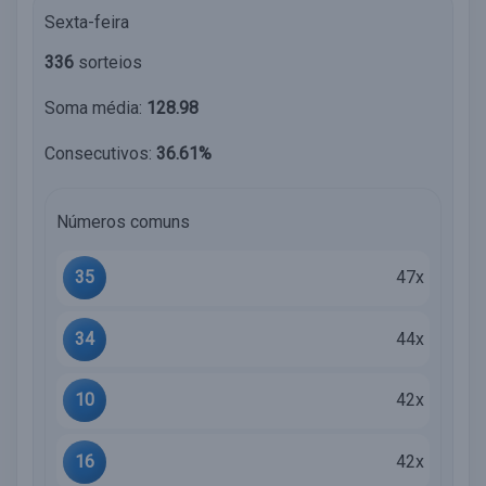
Sexta-feira
336
sorteios
Soma média:
128.98
Consecutivos:
36.61%
Números comuns
35
47x
34
44x
10
42x
16
42x