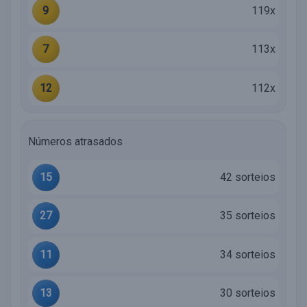
9
119x
7
113x
12
112x
Números atrasados
15
42 sorteios
27
35 sorteios
11
34 sorteios
13
30 sorteios