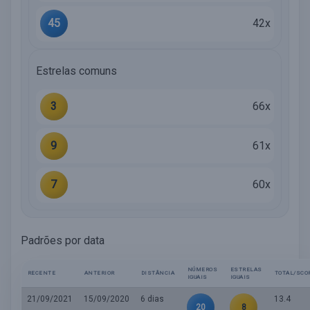
45
42x
Estrelas comuns
3
66x
9
61x
7
60x
Padrões por data
NÚMEROS
ESTRELAS
RECENTE
ANTERIOR
DISTÂNCIA
TOTAL/SCO
IGUAIS
IGUAIS
21/09/2021
15/09/2020
6 dias
13.4
20
8