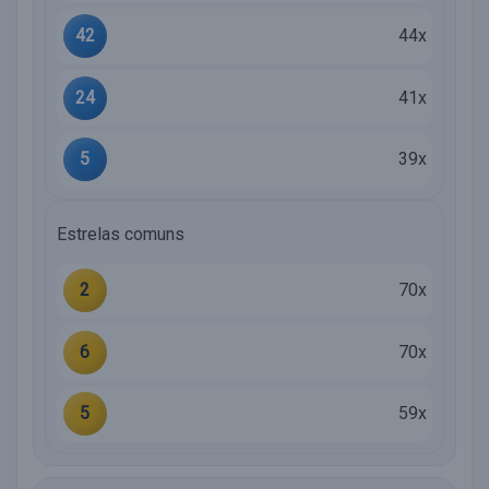
42
44x
24
41x
5
39x
Estrelas comuns
2
70x
6
70x
5
59x