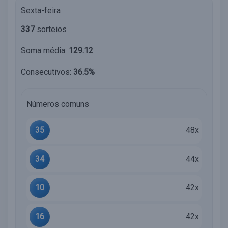
Sexta-feira
337
sorteios
Soma média:
129.12
Consecutivos:
36.5%
Números comuns
35
48x
34
44x
10
42x
16
42x