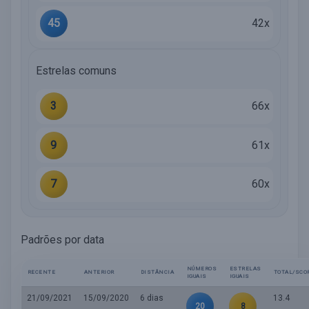
45
42x
Estrelas comuns
3
66x
9
61x
7
60x
Padrões por data
NÚMEROS
ESTRELAS
RECENTE
ANTERIOR
DISTÂNCIA
TOTAL/SCO
IGUAIS
IGUAIS
21/09/2021
15/09/2020
6 dias
13.4
20
8