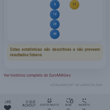
8
11
13
29
49
Estas estatísticas são descritivas e não preveem
resultados futuros.
Ver histórico completo do EuroMilhões
ATUALIZADO EM 1 DE JUNHO DE 2026.
LIKE
O QUE
ACHOU?
GOSTEI MUITO
BOM
INCERTO
0%
0%
0%