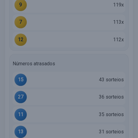
9
119x
7
113x
12
112x
Números atrasados
15
43 sorteios
27
36 sorteios
11
35 sorteios
13
31 sorteios