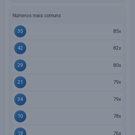
Números mais comuns
35
85x
42
82x
29
80x
21
79x
34
79x
10
78x
19
76x