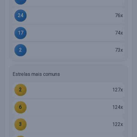
24
76x
17
74x
2
73x
Estrelas mais comuns
2
127x
6
124x
3
122x