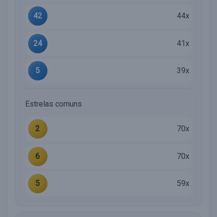
42
44x
24
41x
5
39x
Estrelas comuns
2
70x
6
70x
5
59x