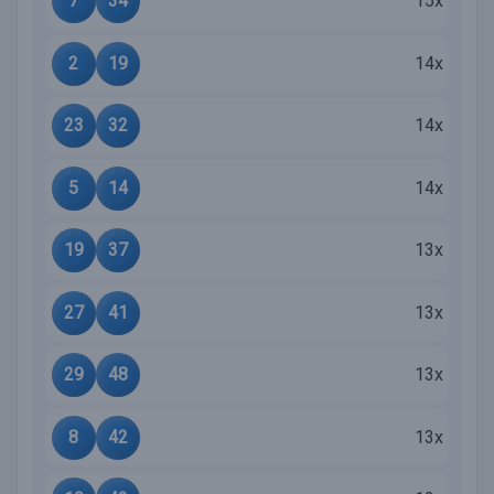
7
34
15x
2
19
14x
23
32
14x
5
14
14x
19
37
13x
27
41
13x
29
48
13x
8
42
13x