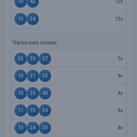
10
42
12x
13
24
12x
Triplos mais comuns
23
35
37
5x
10
21
33
4x
10
25
45
4x
11
13
34
4x
13
24
33
4x