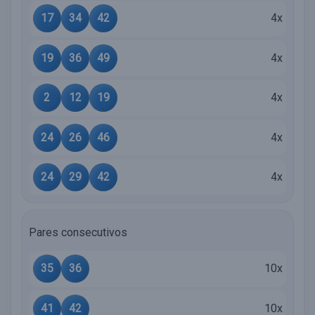
17
34
42
4x
19
36
49
4x
2
12
19
4x
24
26
46
4x
24
29
42
4x
Pares consecutivos
35
36
10x
41
42
10x