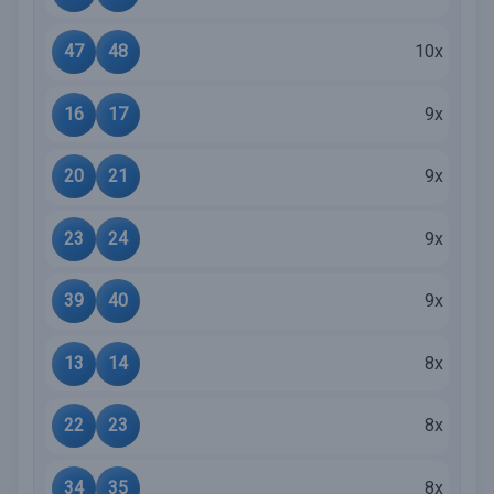
47
48
10x
16
17
9x
20
21
9x
23
24
9x
39
40
9x
13
14
8x
22
23
8x
34
35
8x