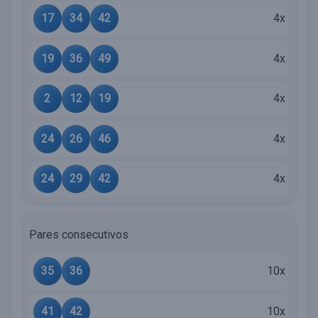
17
34
42
4x
19
36
49
4x
2
12
19
4x
24
26
46
4x
24
29
42
4x
Pares consecutivos
35
36
10x
41
42
10x