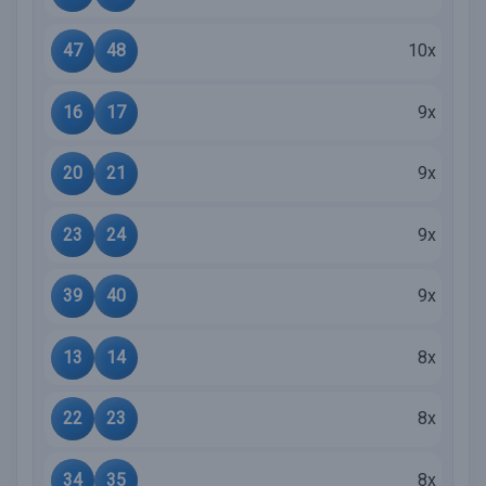
47
48
10x
16
17
9x
20
21
9x
23
24
9x
39
40
9x
13
14
8x
22
23
8x
34
35
8x