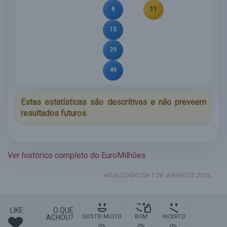
8
11
13
29
49
Estas estatísticas são descritivas e não preveem
resultados futuros.
Ver histórico completo do EuroMilhões
ATUALIZADO EM 1 DE JUNHO DE 2026.
LIKE
O QUE
ACHOU?
GOSTEI MUITO
BOM
INCERTO
0%
0%
0%