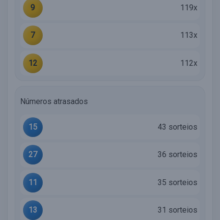
9
119x
7
113x
12
112x
Números atrasados
15
43 sorteios
27
36 sorteios
11
35 sorteios
13
31 sorteios