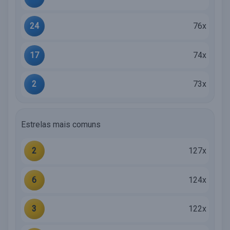
24
76x
17
74x
2
73x
Estrelas mais comuns
2
127x
6
124x
3
122x