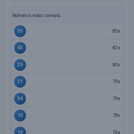
Números mais comuns
35
85x
42
82x
29
80x
21
79x
34
79x
10
78x
19
76x