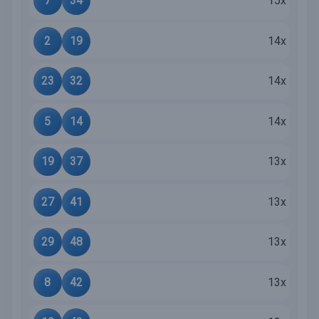
7
34
15x
2
19
14x
23
32
14x
5
14
14x
19
37
13x
27
41
13x
29
48
13x
8
42
13x