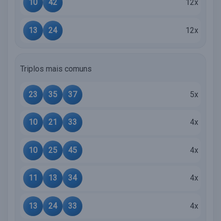
10
42
12x
13
24
12x
Triplos mais comuns
23
35
37
5x
10
21
33
4x
10
25
45
4x
11
13
34
4x
13
24
33
4x