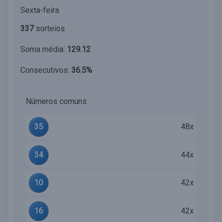
Sexta-feira
337
sorteios
Soma média:
129.12
Consecutivos:
36.5%
Números comuns
35
48x
34
44x
10
42x
16
42x