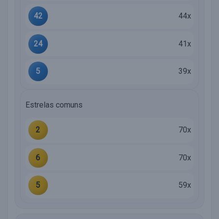
42
44x
24
41x
5
39x
Estrelas comuns
2
70x
6
70x
5
59x