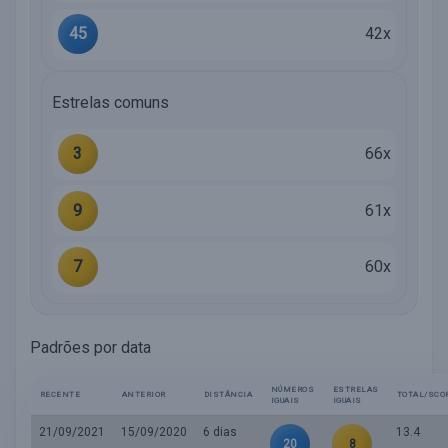
45
42x
Estrelas comuns
3
66x
9
61x
7
60x
Padrões por data
NÚMEROS
ESTRELAS
RECENTE
ANTERIOR
DISTÂNCIA
TOTAL/SCO
IGUAIS
IGUAIS
21/09/2021
15/09/2020
6 dias
13.4
20
8