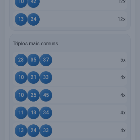
10
42
12x
13
24
12x
Triplos mais comuns
23
35
37
5x
10
21
33
4x
10
25
45
4x
11
13
34
4x
13
24
33
4x