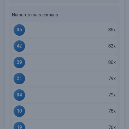
Números mais comuns
35
85x
42
82x
29
80x
21
79x
34
79x
10
78x
19
76x