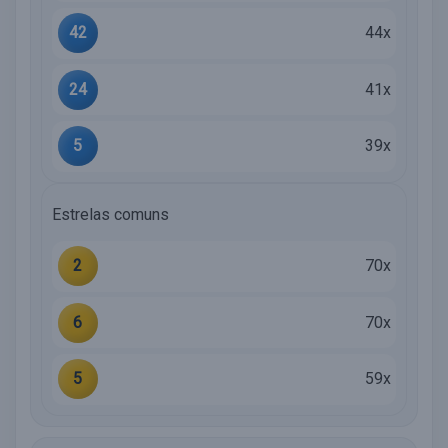
42
44x
24
41x
5
39x
Estrelas comuns
2
70x
6
70x
5
59x