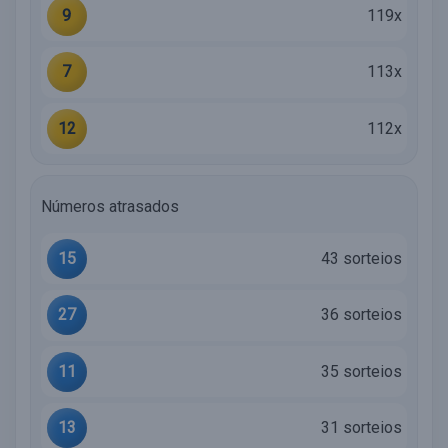
9
119x
7
113x
12
112x
Números atrasados
15
43 sorteios
27
36 sorteios
11
35 sorteios
13
31 sorteios