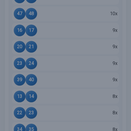
47
48
10x
16
17
9x
20
21
9x
23
24
9x
39
40
9x
13
14
8x
22
23
8x
34
35
8x