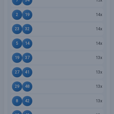
7
34
15x
2
19
14x
23
32
14x
5
14
14x
19
37
13x
27
41
13x
29
48
13x
8
42
13x