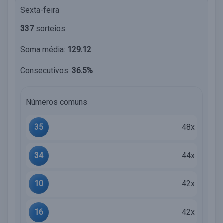
Sexta-feira
337
sorteios
Soma média:
129.12
Consecutivos:
36.5%
Números comuns
35
48x
34
44x
10
42x
16
42x