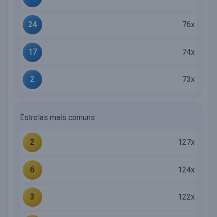
24
76x
17
74x
2
73x
Estrelas mais comuns
2
127x
6
124x
3
122x