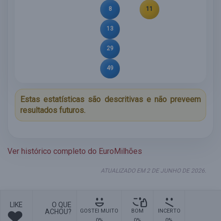
8
11
13
29
49
Estas estatísticas são descritivas e não preveem
resultados futuros.
Ver histórico completo do EuroMilhões
ATUALIZADO EM 2 DE JUNHO DE 2026.
LIKE
O QUE
ACHOU?
GOSTEI MUITO
BOM
INCERTO
0%
0%
0%