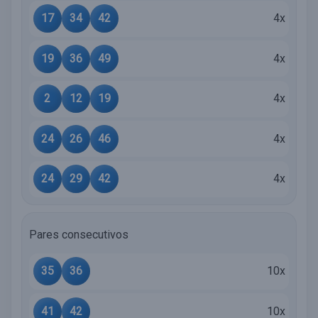
17
34
42
4x
19
36
49
4x
2
12
19
4x
24
26
46
4x
24
29
42
4x
Pares consecutivos
35
36
10x
41
42
10x