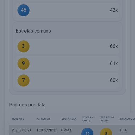
45
42x
Estrelas comuns
3
66x
9
61x
7
60x
Padrões por data
NÚMEROS
ESTRELAS
RECENTE
ANTERIOR
DISTÂNCIA
TOTAL/SCO
IGUAIS
IGUAIS
21/09/2021
15/09/2020
6 dias
13.4
20
8