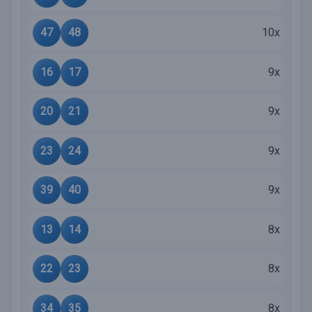
47
48
10x
16
17
9x
20
21
9x
23
24
9x
39
40
9x
13
14
8x
22
23
8x
34
35
8x