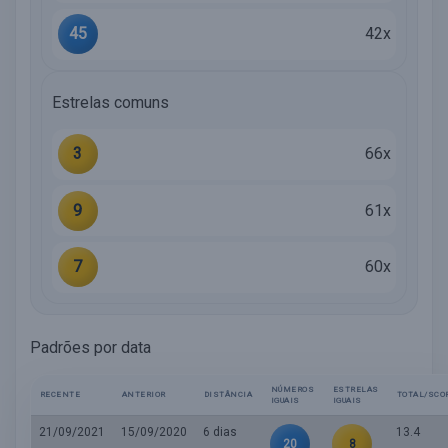
45
42x
Estrelas comuns
3
66x
9
61x
7
60x
Padrões por data
NÚMEROS
ESTRELAS
RECENTE
ANTERIOR
DISTÂNCIA
TOTAL/SCO
IGUAIS
IGUAIS
21/09/2021
15/09/2020
6 dias
13.4
20
8