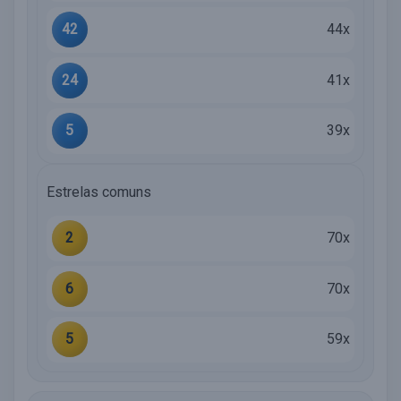
42
44x
24
41x
5
39x
Estrelas comuns
2
70x
6
70x
5
59x