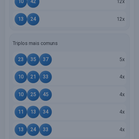
10
42
12x
13
24
12x
Triplos mais comuns
23
35
37
5x
10
21
33
4x
10
25
45
4x
11
13
34
4x
13
24
33
4x