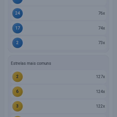
24
76x
17
74x
2
73x
Estrelas mais comuns
2
127x
6
124x
3
122x