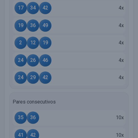
17
34
42
4x
19
36
49
4x
2
12
19
4x
24
26
46
4x
24
29
42
4x
Pares consecutivos
35
36
10x
41
42
10x