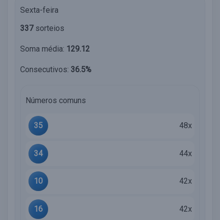
Sexta-feira
337
sorteios
Soma média:
129.12
Consecutivos:
36.5%
Números comuns
35
48x
34
44x
10
42x
16
42x