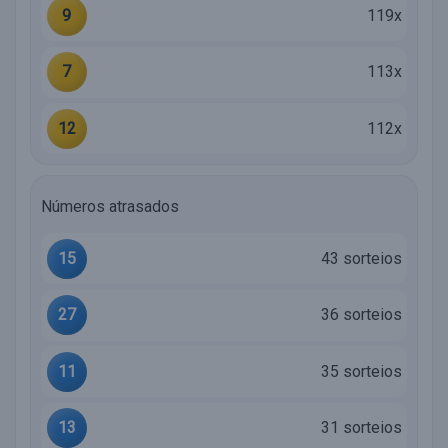
9
119x
7
113x
12
112x
Números atrasados
15
43 sorteios
27
36 sorteios
11
35 sorteios
13
31 sorteios