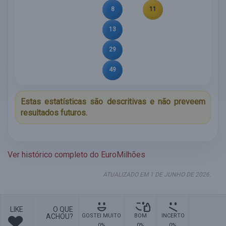
8
11
13
29
49
Estas estatísticas são descritivas e não preveem
resultados futuros.
Ver histórico completo do EuroMilhões
ATUALIZADO EM 1 DE JUNHO DE 2026.
LIKE
O QUE
ACHOU?
GOSTEI MUITO
BOM
INCERTO
0%
0%
0%