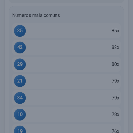
Números mais comuns
35
85x
42
82x
29
80x
21
79x
34
79x
10
78x
19
76x