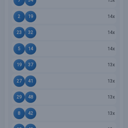
7
34
15x
2
19
14x
23
32
14x
5
14
14x
19
37
13x
27
41
13x
29
48
13x
8
42
13x