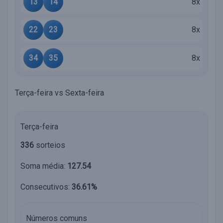
13
14
8x
22
23
8x
34
35
8x
Terça-feira vs Sexta-feira
Terça-feira
336
sorteios
Soma média:
127.54
Consecutivos:
36.61%
Números comuns