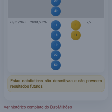
29
49
23/01/2026
20/01/2026
7/7
11
1
18
11
19
22
50
Estas estatísticas são descritivas e não preveem
resultados futuros.
Ver histórico completo do EuroMilhões