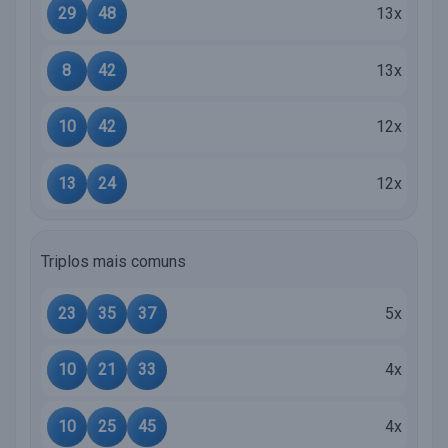
29
48
13x
8
42
13x
10
42
12x
13
24
12x
Triplos mais comuns
23
35
37
5x
10
21
33
4x
10
25
45
4x