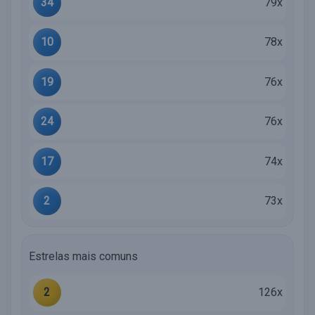
34
79x
10
78x
19
76x
24
76x
17
74x
2
73x
Estrelas mais comuns
2
126x