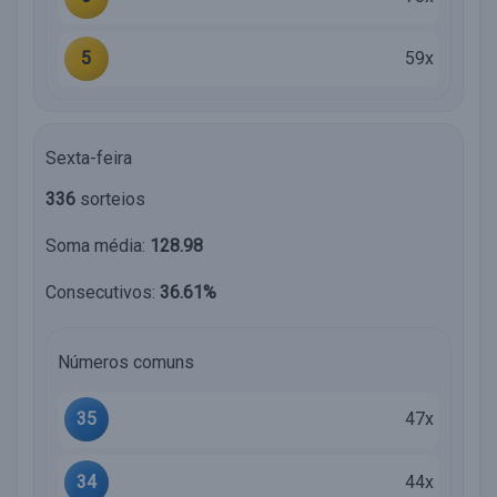
5
59x
Sexta-feira
336
sorteios
Soma média:
128.98
Consecutivos:
36.61%
Números comuns
35
47x
34
44x