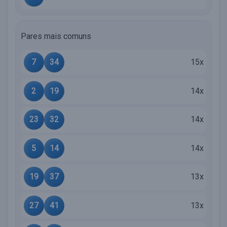
Pares mais comuns
7
34
15x
2
19
14x
23
32
14x
5
14
14x
19
37
13x
27
41
13x