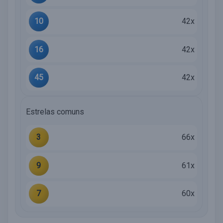
10
42x
16
42x
45
42x
Estrelas comuns
3
66x
9
61x
7
60x