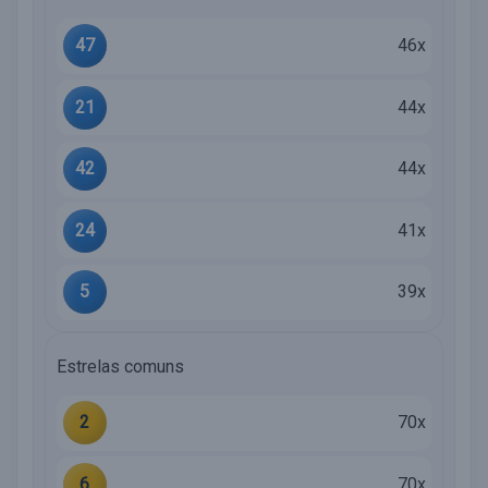
47
46x
21
44x
42
44x
24
41x
5
39x
Estrelas comuns
2
70x
6
70x