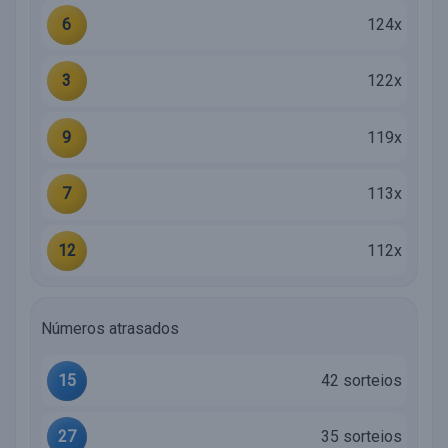
6
124x
3
122x
9
119x
7
113x
12
112x
Números atrasados
15
42 sorteios
27
35 sorteios