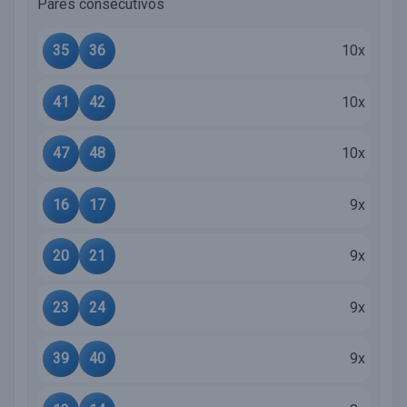
Pares consecutivos
35
36
10x
41
42
10x
47
48
10x
16
17
9x
20
21
9x
23
24
9x
39
40
9x