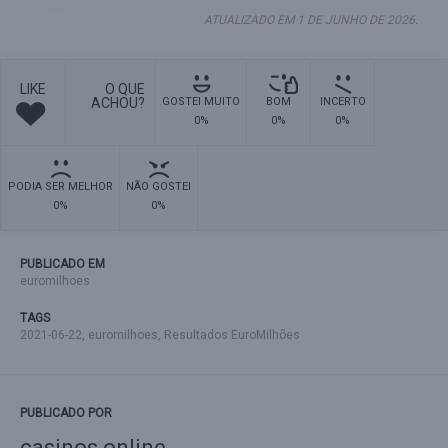
ATUALIZADO EM 1 DE JUNHO DE 2026.
LIKE
O QUE
ACHOU?
GOSTEI MUITO
BOM
INCERTO
0%
0%
0%
PODIA SER MELHOR
NÃO GOSTEI
0%
0%
PUBLICADO EM
euromilhoes
TAGS
2021-06-22
,
euromilhoes
,
Resultados EuroMilhões
PUBLICADO POR
casinos online