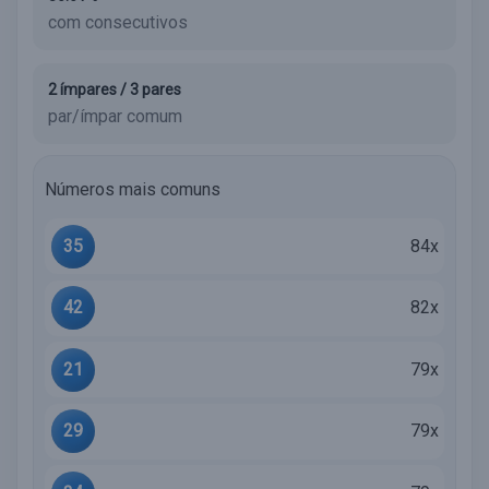
com consecutivos
2 ímpares / 3 pares
par/ímpar comum
Números mais comuns
35
84x
42
82x
21
79x
29
79x