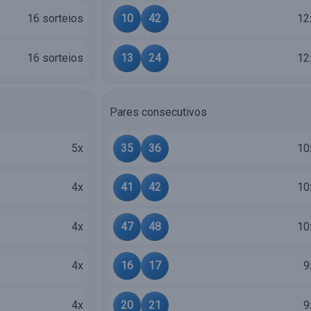
16 sorteios
10
42
12
16 sorteios
13
24
12
Pares consecutivos
5x
35
36
10
4x
41
42
10
4x
47
48
10
4x
16
17
9
4x
20
21
9