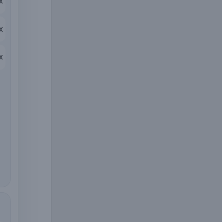
x
x
x