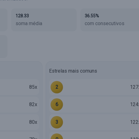
128.33
36.55%
soma média
com consecutivos
Estrelas mais comuns
85x
2
127
82x
6
124
80x
3
122