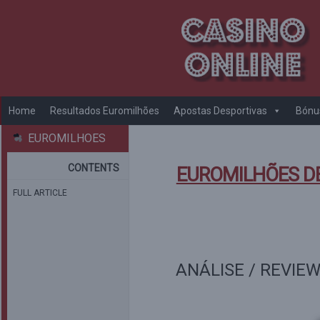
Home
Resultados Euromilhões
Apostas Desportivas
Bónu
EUROMILHOES
CONTENTS
EUROMILHÕES DE
FULL ARTICLE
ANÁLISE / REVIE