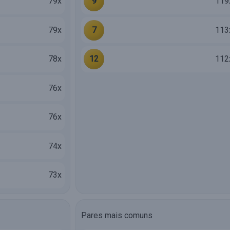
79x
9
119
79x
7
113
78x
12
112
76x
76x
74x
73x
Pares mais comuns