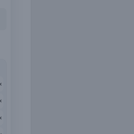
x
x
x