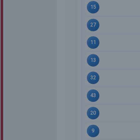
15
27
11
13
32
43
20
9