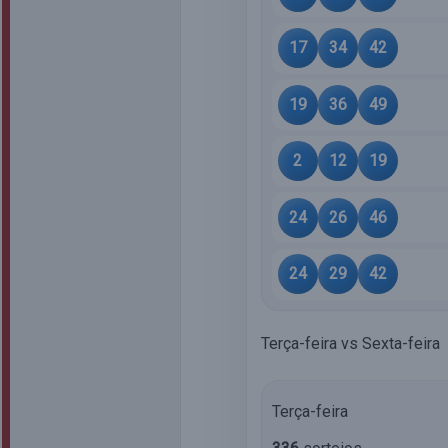
17
34
42
19
36
49
2
12
19
24
26
46
24
29
42
Terça-feira vs Sexta-feira
Terça-feira