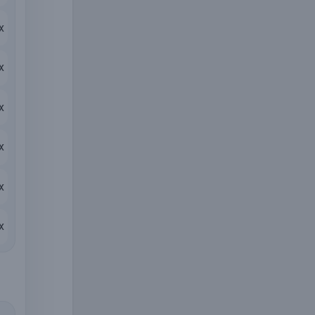
x
x
x
x
x
x