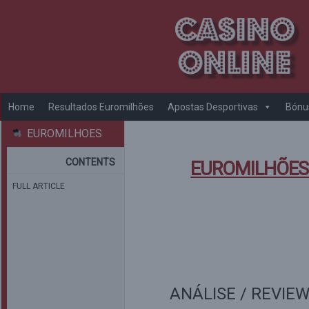
Home
Resultados Euromilhões
Apostas Desportivas
Bónu
EUROMILHOES
CONTENTS
EUROMILHÕES 
FULL ARTICLE
ANÁLISE / REVIE