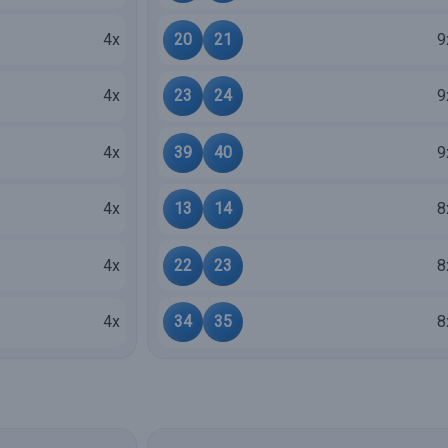
4x
20
21
9
4x
23
24
9
4x
39
40
9
4x
13
14
8
4x
22
23
8
4x
34
35
8