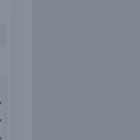
x
x
x