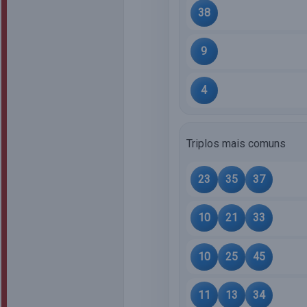
38
9
4
Triplos mais comuns
23
35
37
10
21
33
10
25
45
11
13
34