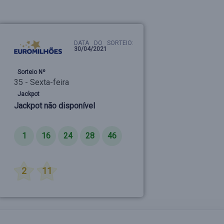
DATA DO SORTEIO:
30/04/2021
Sorteio Nº
35 - Sexta-feira
Jackpot
Jackpot não disponível
Números
1
16
24
28
46
Estrelas
2
11