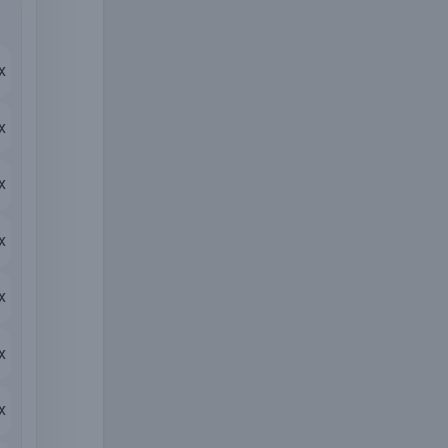
x
x
x
x
x
x
x