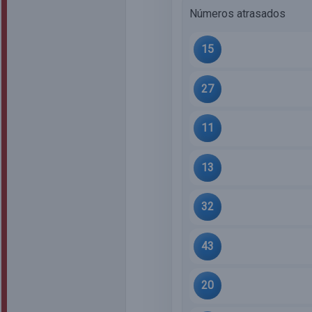
Números atrasados
15
27
11
13
32
43
20