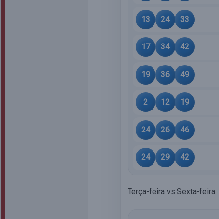
13
24
33
17
34
42
19
36
49
2
12
19
24
26
46
24
29
42
Terça-feira vs Sexta-feira