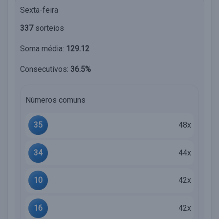
Sexta-feira
337
sorteios
Soma média:
129.12
Consecutivos:
36.5%
Números comuns
35
48x
34
44x
10
42x
16
42x