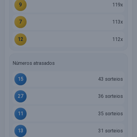
9
119x
7
113x
12
112x
Números atrasados
15
43 sorteios
27
36 sorteios
11
35 sorteios
13
31 sorteios