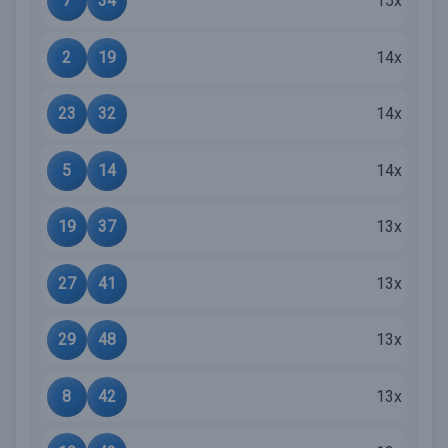
7
34
15x
2
19
14x
23
32
14x
5
14
14x
19
37
13x
27
41
13x
29
48
13x
8
42
13x