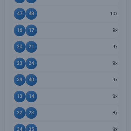
47
48
10x
16
17
9x
20
21
9x
23
24
9x
39
40
9x
13
14
8x
22
23
8x
34
35
8x