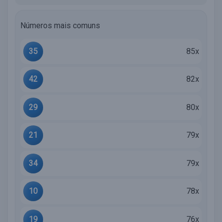
Números mais comuns
35
85x
42
82x
29
80x
21
79x
34
79x
10
78x
19
76x