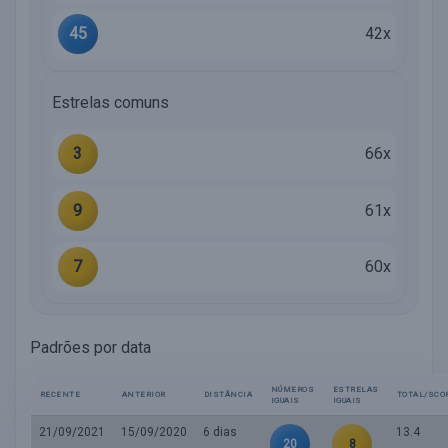
45
42x
Estrelas comuns
3
66x
9
61x
7
60x
Padrões por data
NÚMEROS
ESTRELAS
RECENTE
ANTERIOR
DISTÂNCIA
TOTAL/SCO
IGUAIS
IGUAIS
21/09/2021
15/09/2020
6 dias
13.4
20
8