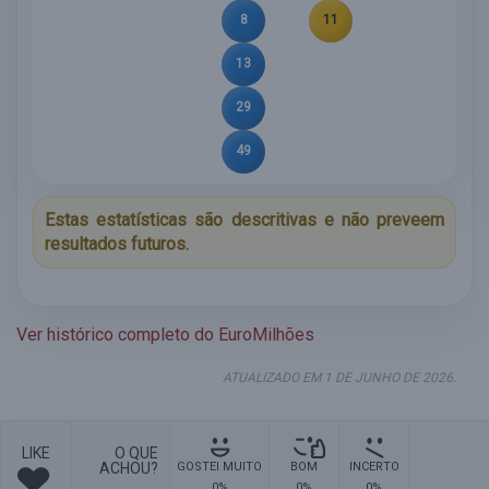
8
11
13
29
49
Estas estatísticas são descritivas e não preveem
resultados futuros.
Ver histórico completo do EuroMilhões
ATUALIZADO EM 1 DE JUNHO DE 2026.
LIKE
O QUE
ACHOU?
GOSTEI MUITO
BOM
INCERTO
0%
0%
0%