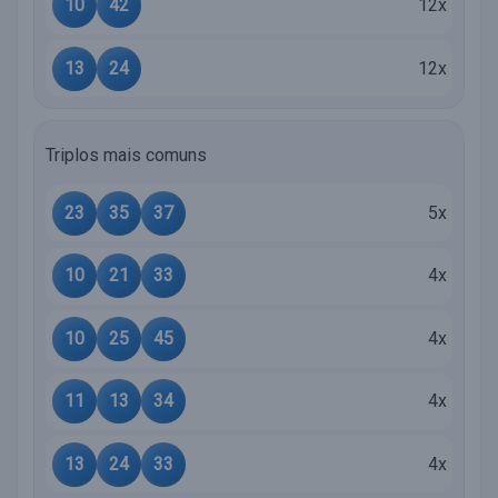
10
42
12x
13
24
12x
Triplos mais comuns
23
35
37
5x
10
21
33
4x
10
25
45
4x
11
13
34
4x
13
24
33
4x