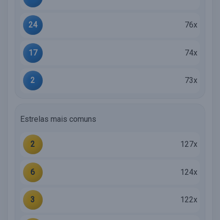
24
76x
17
74x
2
73x
Estrelas mais comuns
2
127x
6
124x
3
122x