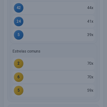
42
44x
24
41x
5
39x
Estrelas comuns
2
70x
6
70x
5
59x