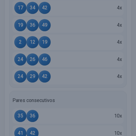
17
34
42
4x
19
36
49
4x
2
12
19
4x
24
26
46
4x
24
29
42
4x
Pares consecutivos
35
36
10x
41
42
10x