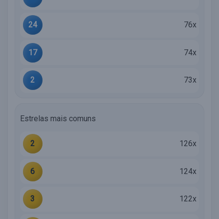
24
76x
17
74x
2
73x
Estrelas mais comuns
2
126x
6
124x
3
122x