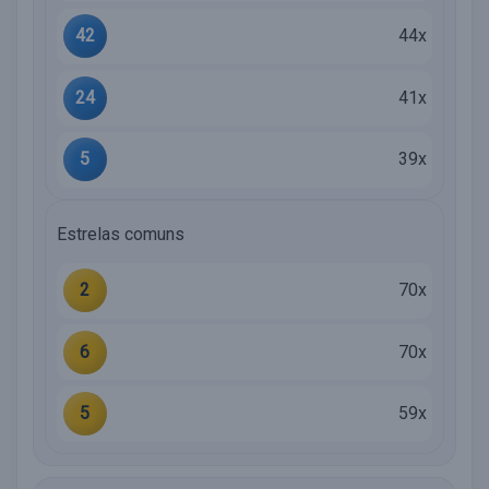
42
44x
24
41x
5
39x
Estrelas comuns
2
70x
6
70x
5
59x