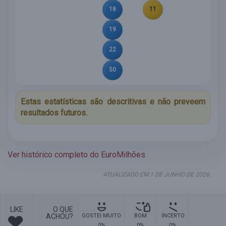
18
11
19
22
50
Estas estatísticas são descritivas e não preveem
resultados futuros.
Ver histórico completo do EuroMilhões
ATUALIZADO EM 1 DE JUNHO DE 2026.
LIKE
O QUE
ACHOU?
GOSTEI MUITO
BOM
INCERTO
0%
0%
0%