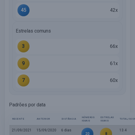
45
42x
Estrelas comuns
3
66x
9
61x
7
60x
Padrões por data
NÚMEROS
ESTRELAS
RECENTE
ANTERIOR
DISTÂNCIA
TOTAL/SCO
IGUAIS
IGUAIS
21/09/2021
15/09/2020
6 dias
13.4
20
8