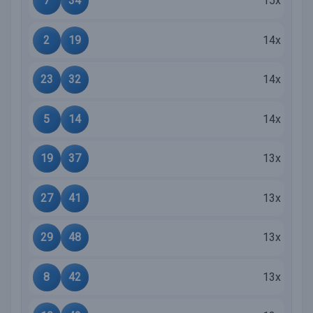
7
34
15x
2
19
14x
23
32
14x
5
14
14x
19
37
13x
27
41
13x
29
48
13x
8
42
13x