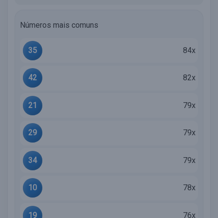
Números mais comuns
35
84x
42
82x
21
79x
29
79x
34
79x
10
78x
19
76x