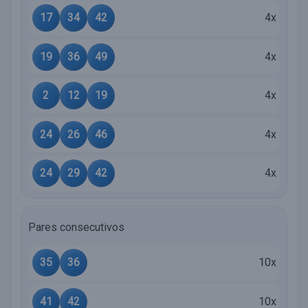
17
34
42
4x
19
36
49
4x
2
12
19
4x
24
26
46
4x
24
29
42
4x
Pares consecutivos
35
36
10x
41
42
10x