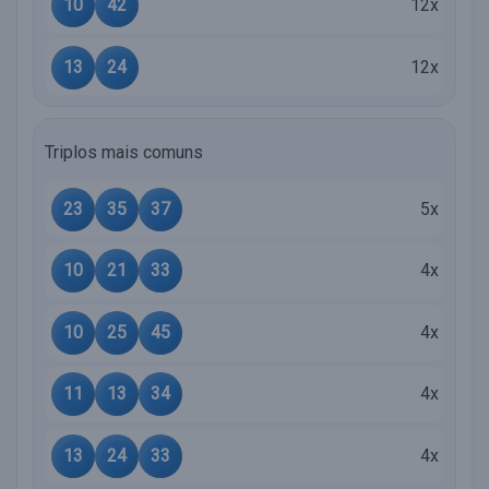
10
42
12x
13
24
12x
Triplos mais comuns
23
35
37
5x
10
21
33
4x
10
25
45
4x
11
13
34
4x
13
24
33
4x