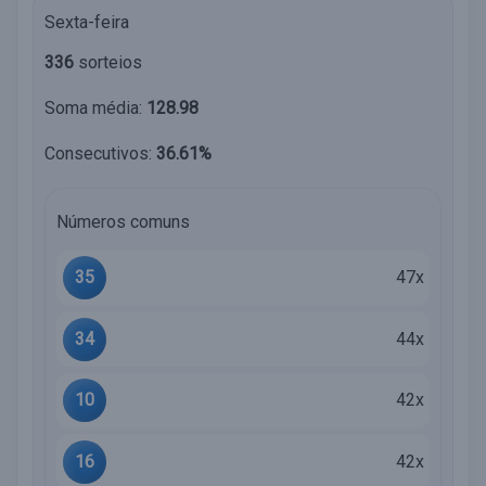
Sexta-feira
336
sorteios
Soma média:
128.98
Consecutivos:
36.61%
Números comuns
35
47x
34
44x
10
42x
16
42x