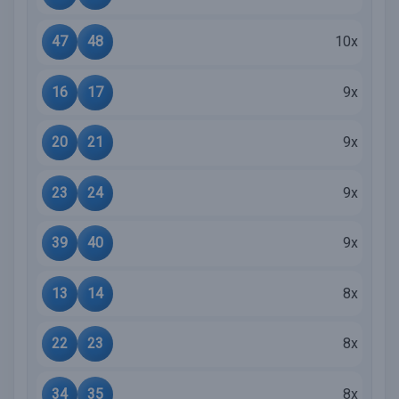
47
48
10x
16
17
9x
20
21
9x
23
24
9x
39
40
9x
13
14
8x
22
23
8x
34
35
8x