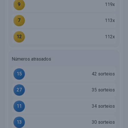
9
119x
7
113x
12
112x
Números atrasados
15
42 sorteios
27
35 sorteios
11
34 sorteios
13
30 sorteios