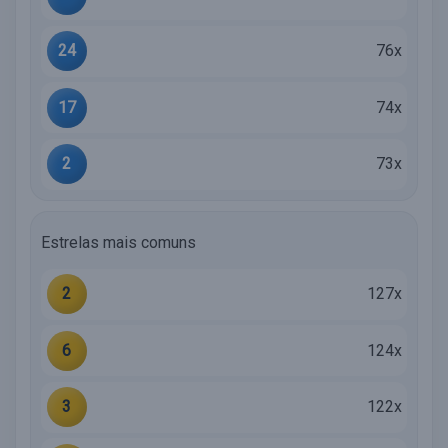
24
76x
17
74x
2
73x
Estrelas mais comuns
2
127x
6
124x
3
122x