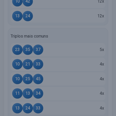
10
42
12x
13
24
12x
Triplos mais comuns
23
35
37
5x
10
21
33
4x
10
25
45
4x
11
13
34
4x
13
24
33
4x