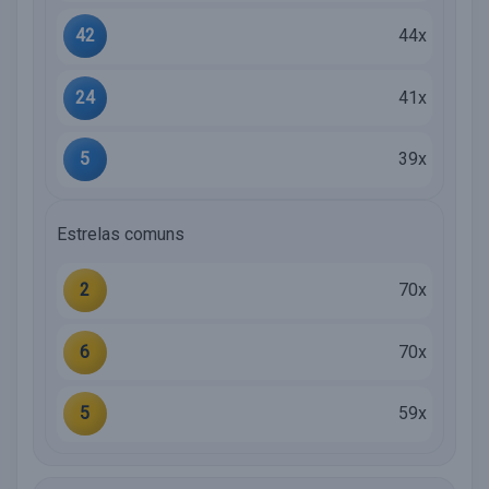
42
44x
24
41x
5
39x
Estrelas comuns
2
70x
6
70x
5
59x