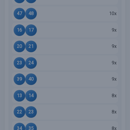
47
48
10x
16
17
9x
20
21
9x
23
24
9x
39
40
9x
13
14
8x
22
23
8x
34
35
8x