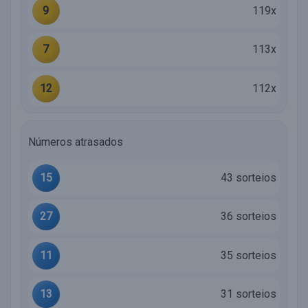
9
119x
7
113x
12
112x
Números atrasados
15
43 sorteios
27
36 sorteios
11
35 sorteios
13
31 sorteios