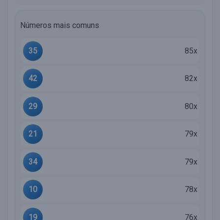
Números mais comuns
35
85x
42
82x
29
80x
21
79x
34
79x
10
78x
19
76x