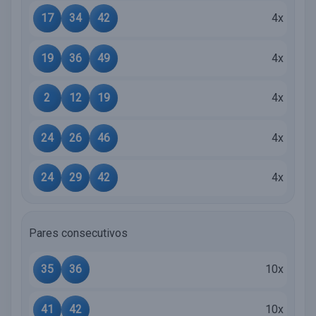
17
34
42
4x
19
36
49
4x
2
12
19
4x
24
26
46
4x
24
29
42
4x
Pares consecutivos
35
36
10x
41
42
10x