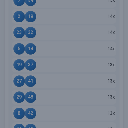
7
34
15x
2
19
14x
23
32
14x
5
14
14x
19
37
13x
27
41
13x
29
48
13x
8
42
13x