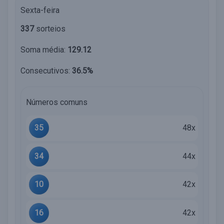
Sexta-feira
337
sorteios
Soma média:
129.12
Consecutivos:
36.5%
Números comuns
35
48x
34
44x
10
42x
16
42x