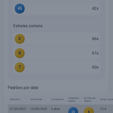
45
42x
Estrelas comuns
3
66x
9
61x
7
60x
Padrões por data
NÚMEROS
ESTRELAS
RECENTE
ANTERIOR
DISTÂNCIA
TOTAL/SCO
IGUAIS
IGUAIS
21/09/2021
15/09/2020
6 dias
13.4
20
8