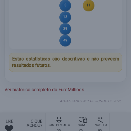
8
11
13
29
49
Estas estatísticas são descritivas e não preveem
resultados futuros.
Ver histórico completo do EuroMilhões
ATUALIZADO EM 1 DE JUNHO DE 2026.
LIKE
O QUE
ACHOU?
GOSTEI MUITO
BOM
INCERTO
0%
0%
0%