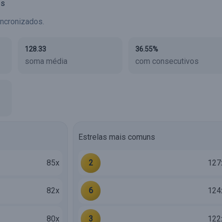
es
incronizados.
128.33
36.55%
soma média
com consecutivos
Estrelas mais comuns
85x
2
127
82x
6
124
80x
3
122