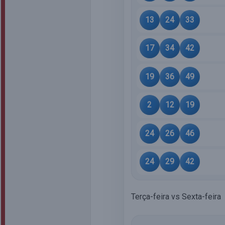
13
24
33
17
34
42
19
36
49
2
12
19
24
26
46
24
29
42
Terça-feira vs Sexta-feira