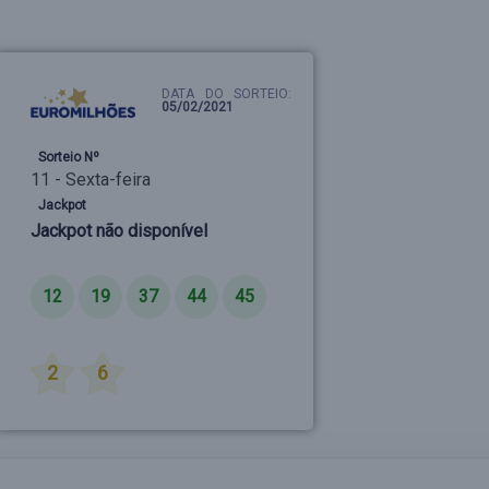
DATA DO SORTEIO:
05/02/2021
Sorteio Nº
11 - Sexta-feira
Jackpot
Jackpot não disponível
Números
12
19
37
44
45
Estrelas
2
6