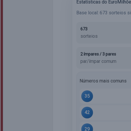
Estatísticas do EuroMilhõ
Base local: 673 sorteios s
673
sorteios
2 ímpares / 3 pares
par/ímpar comum
Números mais comuns
35
42
29