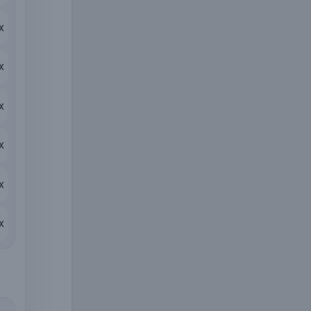
x
x
x
x
x
x