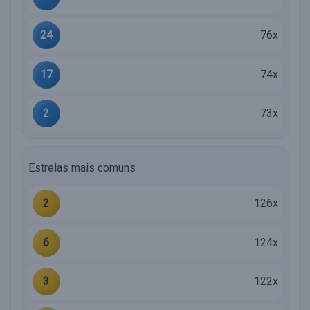
24
76x
17
74x
2
73x
Estrelas mais comuns
2
126x
6
124x
3
122x