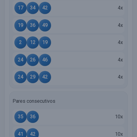
17
34
42
4x
19
36
49
4x
2
12
19
4x
24
26
46
4x
24
29
42
4x
Pares consecutivos
35
36
10x
41
42
10x