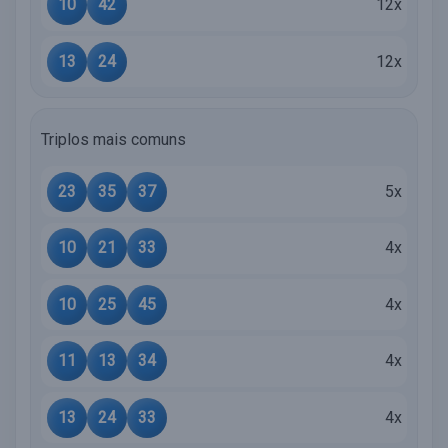
10
42
12x
13
24
12x
Triplos mais comuns
23
35
37
5x
10
21
33
4x
10
25
45
4x
11
13
34
4x
13
24
33
4x