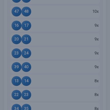
47
48
10x
16
17
9x
20
21
9x
23
24
9x
39
40
9x
13
14
8x
22
23
8x
34
35
8x