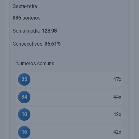
Sexta-feira
336
sorteios
Soma média:
128.98
Consecutivos:
36.61%
Números comuns
35
47x
34
44x
10
42x
16
42x