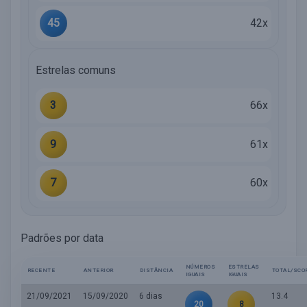
45
42x
Estrelas comuns
3
66x
9
61x
7
60x
Padrões por data
NÚMEROS
ESTRELAS
RECENTE
ANTERIOR
DISTÂNCIA
TOTAL/SCO
IGUAIS
IGUAIS
21/09/2021
15/09/2020
6 dias
13.4
20
8