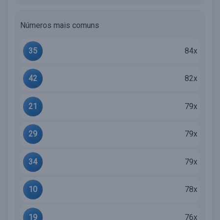
Números mais comuns
35
84x
42
82x
21
79x
29
79x
34
79x
10
78x
19
76x