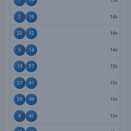
7
34
15x
2
19
14x
23
32
14x
5
14
14x
19
37
13x
27
41
13x
29
48
13x
8
42
13x