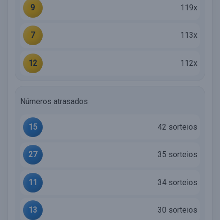
9
119x
7
113x
12
112x
Números atrasados
15
42 sorteios
27
35 sorteios
11
34 sorteios
13
30 sorteios