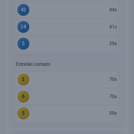
42
44x
24
41x
5
39x
Estrelas comuns
2
70x
6
70x
5
59x