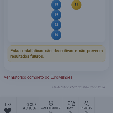
18
11
19
22
50
Estas estatísticas são descritivas e não preveem
resultados futuros.
Ver histórico completo do EuroMilhões
ATUALIZADO EM 2 DE JUNHO DE 2026.
LIKE
O QUE
ACHOU?
GOSTEI MUITO
BOM
INCERTO
0%
0%
0%