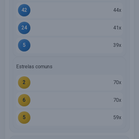
42
44x
24
41x
5
39x
Estrelas comuns
2
70x
6
70x
5
59x