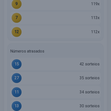
9
119x
7
113x
12
112x
Números atrasados
15
42 sorteios
27
35 sorteios
11
34 sorteios
13
30 sorteios