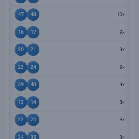
47
48
10x
16
17
9x
20
21
9x
23
24
9x
39
40
9x
13
14
8x
22
23
8x
34
35
8x