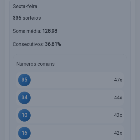
Sexta-feira
336
sorteios
Soma média:
128.98
Consecutivos:
36.61%
Números comuns
35
47x
34
44x
10
42x
16
42x