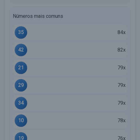
Números mais comuns
35
84x
42
82x
21
79x
29
79x
34
79x
10
78x
19
76x