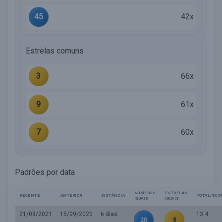
45
42x
Estrelas comuns
3
66x
9
61x
7
60x
Padrões por data
NÚMEROS
ESTRELAS
RECENTE
ANTERIOR
DISTÂNCIA
TOTAL/SCO
IGUAIS
IGUAIS
21/09/2021
15/09/2020
6 dias
13.4
20
8