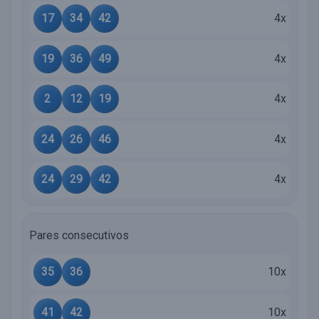
17
34
42
4x
19
36
49
4x
2
12
19
4x
24
26
46
4x
24
29
42
4x
Pares consecutivos
35
36
10x
41
42
10x