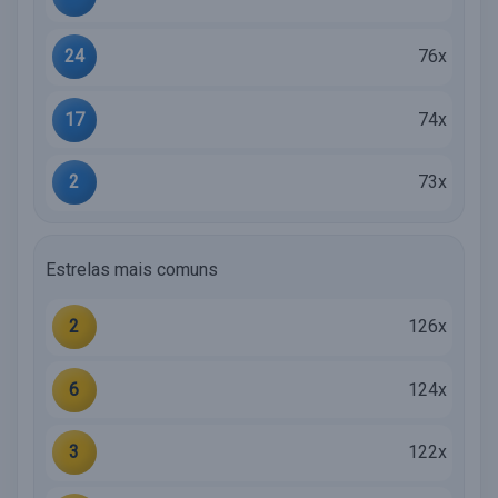
24
76x
17
74x
2
73x
Estrelas mais comuns
2
126x
6
124x
3
122x