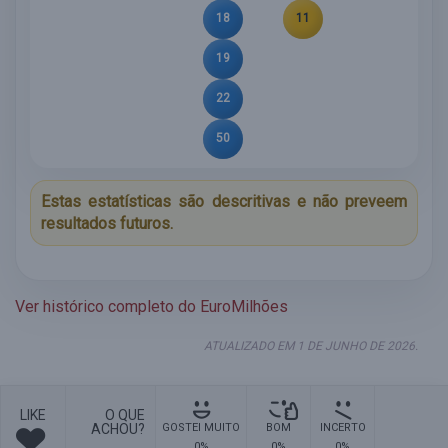
18
11
19
22
50
Estas estatísticas são descritivas e não preveem
resultados futuros.
Ver histórico completo do EuroMilhões
ATUALIZADO EM 1 DE JUNHO DE 2026.
LIKE
O QUE
ACHOU?
GOSTEI MUITO
BOM
INCERTO
0%
0%
0%