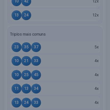
10
42
12x
13
24
12x
Triplos mais comuns
23
35
37
5x
10
21
33
4x
10
25
45
4x
11
13
34
4x
13
24
33
4x