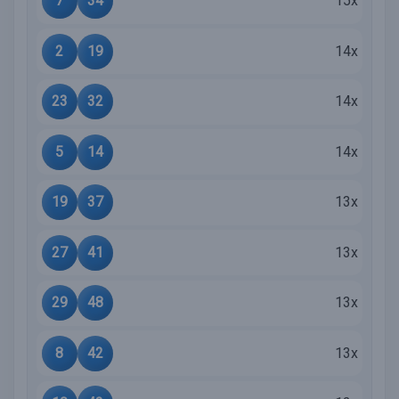
7
34
15x
2
19
14x
23
32
14x
5
14
14x
19
37
13x
27
41
13x
29
48
13x
8
42
13x