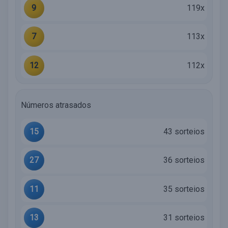
9
119x
7
113x
12
112x
Números atrasados
15
43 sorteios
27
36 sorteios
11
35 sorteios
13
31 sorteios