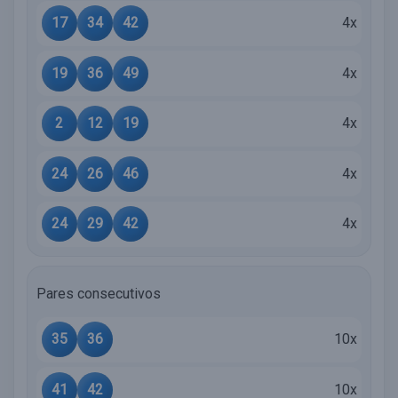
17
34
42
4x
19
36
49
4x
2
12
19
4x
24
26
46
4x
24
29
42
4x
Pares consecutivos
35
36
10x
41
42
10x