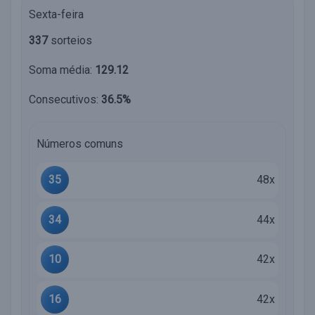
Sexta-feira
337
sorteios
Soma média:
129.12
Consecutivos:
36.5%
Números comuns
35
48x
34
44x
10
42x
16
42x