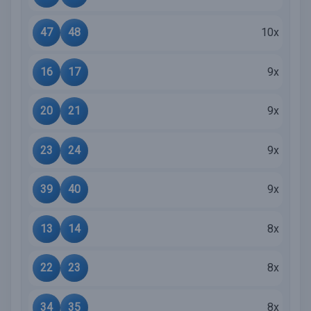
47
48
10x
16
17
9x
20
21
9x
23
24
9x
39
40
9x
13
14
8x
22
23
8x
34
35
8x