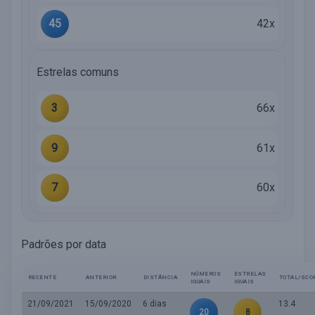
45
42x
Estrelas comuns
3
66x
9
61x
7
60x
Padrões por data
NÚMEROS
ESTRELAS
RECENTE
ANTERIOR
DISTÂNCIA
TOTAL/SCO
IGUAIS
IGUAIS
21/09/2021
15/09/2020
6 dias
13.4
20
8