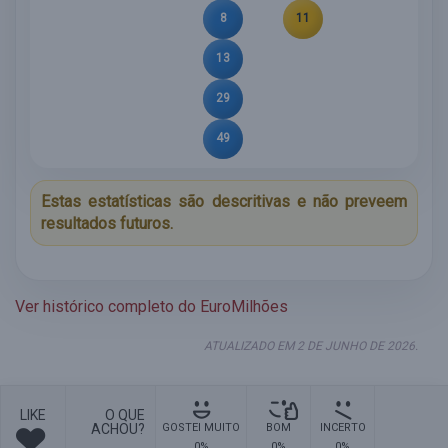
8
11
13
29
49
Estas estatísticas são descritivas e não preveem
resultados futuros.
Ver histórico completo do EuroMilhões
ATUALIZADO EM 2 DE JUNHO DE 2026.
LIKE
O QUE
ACHOU?
GOSTEI MUITO
BOM
INCERTO
0%
0%
0%