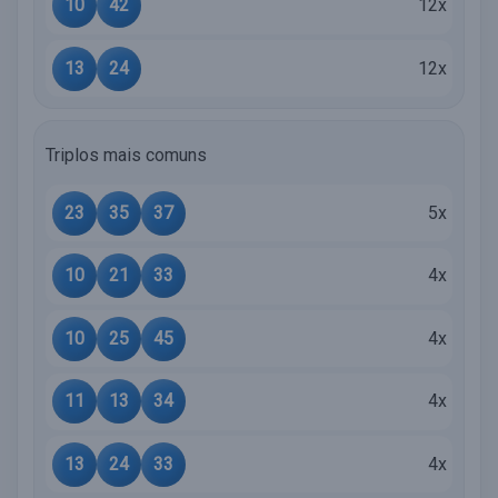
10
42
12x
13
24
12x
Triplos mais comuns
23
35
37
5x
10
21
33
4x
10
25
45
4x
11
13
34
4x
13
24
33
4x