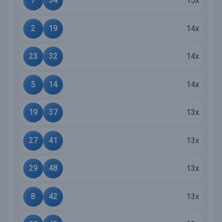
7
34
15x
2
19
14x
23
32
14x
5
14
14x
19
37
13x
27
41
13x
29
48
13x
8
42
13x