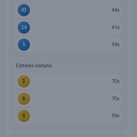
42
44x
24
41x
5
39x
Estrelas comuns
2
70x
6
70x
5
59x