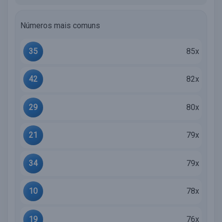
Números mais comuns
35
85x
42
82x
29
80x
21
79x
34
79x
10
78x
19
76x