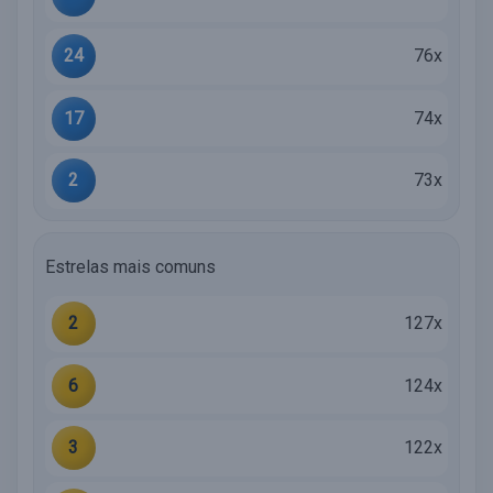
24
76x
17
74x
2
73x
Estrelas mais comuns
2
127x
6
124x
3
122x