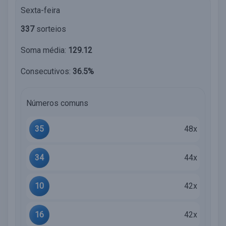
Sexta-feira
337
sorteios
Soma média:
129.12
Consecutivos:
36.5%
Números comuns
35
48x
34
44x
10
42x
16
42x