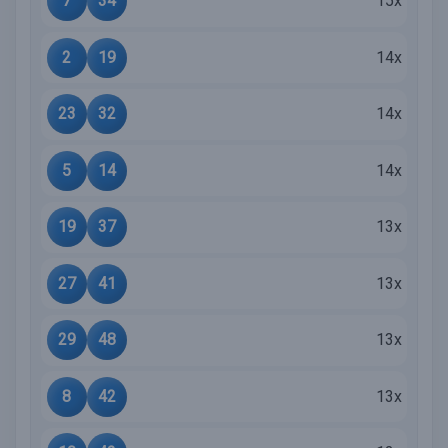
7
34
15x
2
19
14x
23
32
14x
5
14
14x
19
37
13x
27
41
13x
29
48
13x
8
42
13x