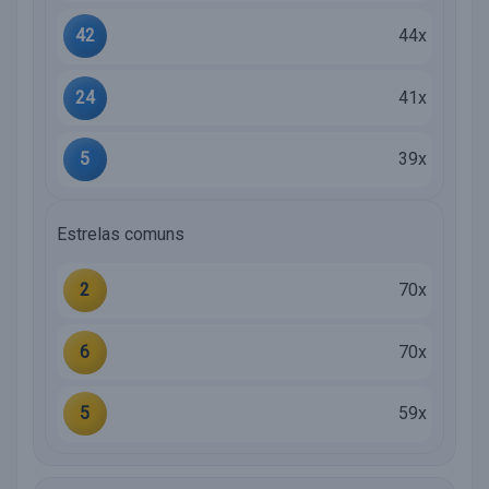
42
44x
24
41x
5
39x
Estrelas comuns
2
70x
6
70x
5
59x