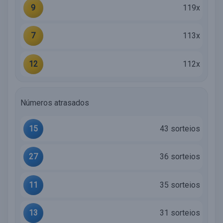
9
119x
7
113x
12
112x
Números atrasados
15
43 sorteios
27
36 sorteios
11
35 sorteios
13
31 sorteios