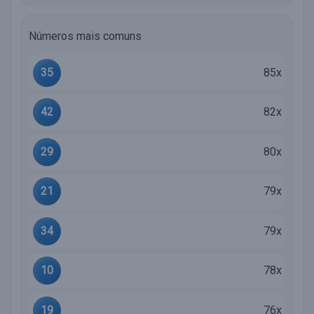
Números mais comuns
35
85x
42
82x
29
80x
21
79x
34
79x
10
78x
19
76x