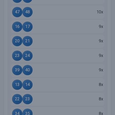
47
48
10x
16
17
9x
20
21
9x
23
24
9x
39
40
9x
13
14
8x
22
23
8x
34
35
8x