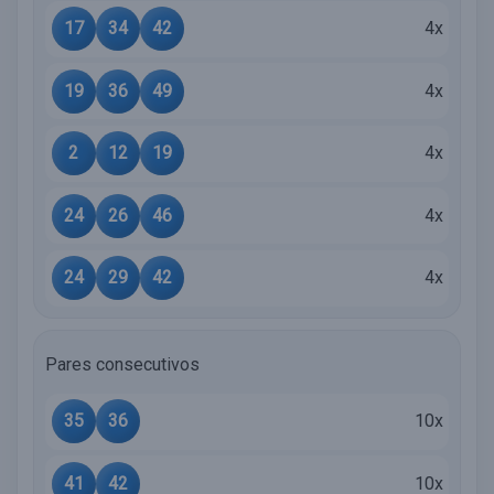
17
34
42
4x
19
36
49
4x
2
12
19
4x
24
26
46
4x
24
29
42
4x
Pares consecutivos
35
36
10x
41
42
10x