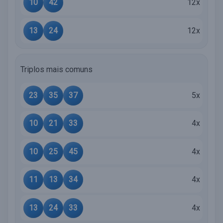
10
42
12x
13
24
12x
Triplos mais comuns
23
35
37
5x
10
21
33
4x
10
25
45
4x
11
13
34
4x
13
24
33
4x