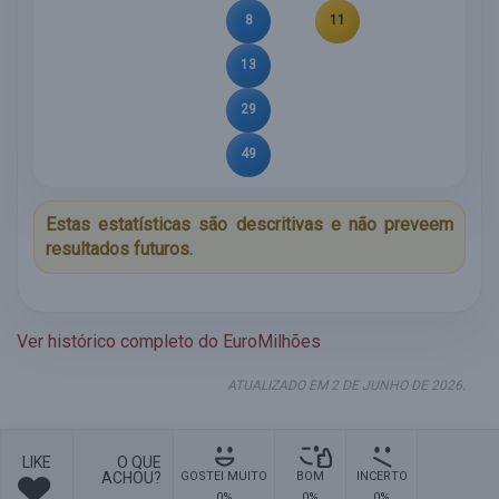
8
11
13
29
49
Estas estatísticas são descritivas e não preveem
resultados futuros.
Ver histórico completo do EuroMilhões
ATUALIZADO EM 2 DE JUNHO DE 2026.
LIKE
O QUE
ACHOU?
GOSTEI MUITO
BOM
INCERTO
0%
0%
0%