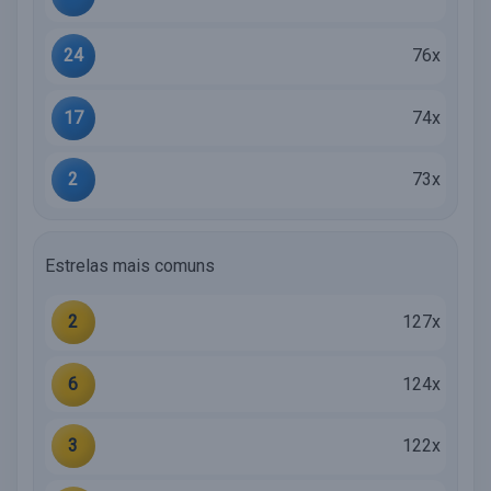
24
76x
17
74x
2
73x
Estrelas mais comuns
2
127x
6
124x
3
122x