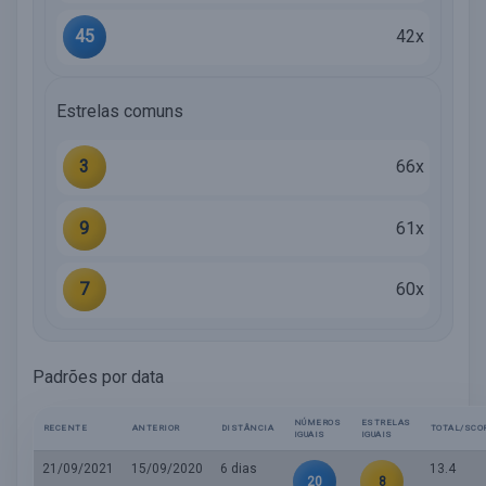
45
42x
Estrelas comuns
3
66x
9
61x
7
60x
Padrões por data
NÚMEROS
ESTRELAS
RECENTE
ANTERIOR
DISTÂNCIA
TOTAL/SCO
IGUAIS
IGUAIS
21/09/2021
15/09/2020
6 dias
13.4
20
8