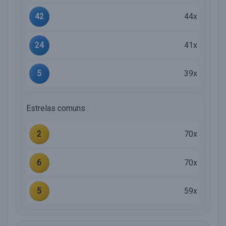
42
44x
24
41x
5
39x
Estrelas comuns
2
70x
6
70x
5
59x