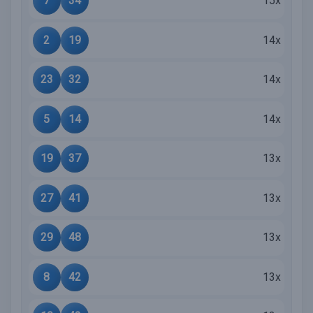
7
34
15x
2
19
14x
23
32
14x
5
14
14x
19
37
13x
27
41
13x
29
48
13x
8
42
13x