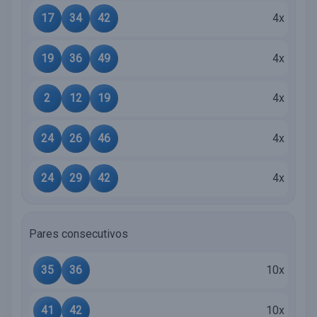
17
34
42
4x
19
36
49
4x
2
12
19
4x
24
26
46
4x
24
29
42
4x
Pares consecutivos
35
36
10x
41
42
10x