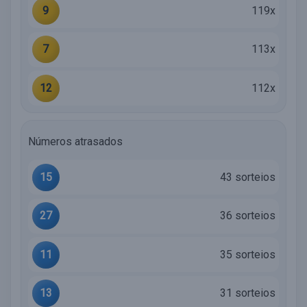
9
119x
7
113x
12
112x
Números atrasados
15
43 sorteios
27
36 sorteios
11
35 sorteios
13
31 sorteios