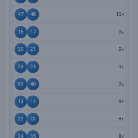
47
48
10x
16
17
9x
20
21
9x
23
24
9x
39
40
9x
13
14
8x
22
23
8x
34
35
8x