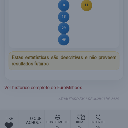
8
11
13
29
49
Estas estatísticas são descritivas e não preveem
resultados futuros.
Ver histórico completo do EuroMilhões
ATUALIZADO EM 1 DE JUNHO DE 2026.
LIKE
O QUE
ACHOU?
GOSTEI MUITO
BOM
INCERTO
0%
0%
0%