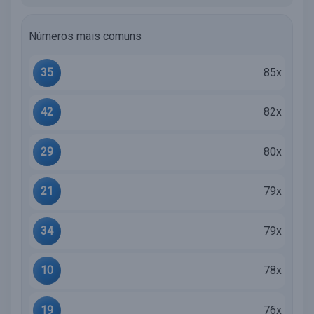
Números mais comuns
35
85x
42
82x
29
80x
21
79x
34
79x
10
78x
19
76x