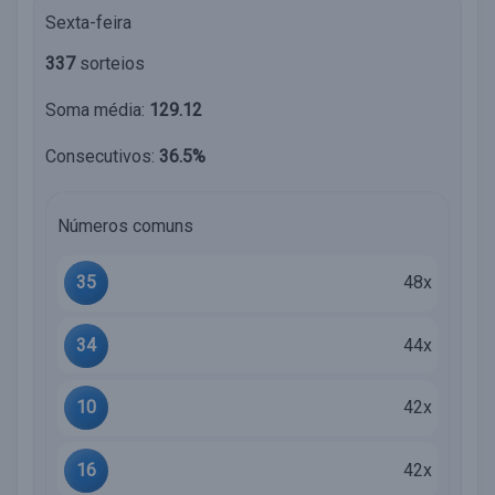
Sexta-feira
337
sorteios
Soma média:
129.12
Consecutivos:
36.5%
Números comuns
35
48x
34
44x
10
42x
16
42x