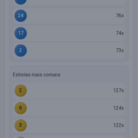
24
76x
17
74x
2
73x
Estrelas mais comuns
2
127x
6
124x
3
122x