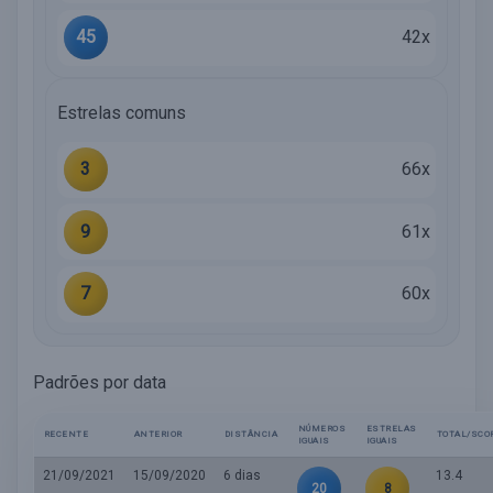
45
42x
Estrelas comuns
3
66x
9
61x
7
60x
Padrões por data
NÚMEROS
ESTRELAS
RECENTE
ANTERIOR
DISTÂNCIA
TOTAL/SCO
IGUAIS
IGUAIS
21/09/2021
15/09/2020
6 dias
13.4
20
8