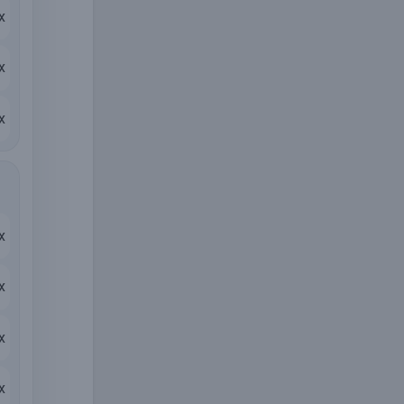
x
x
x
x
x
x
x