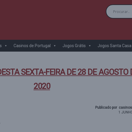
s
Casinos de Portugal
Jogos Grátis
Jogos Santa Casa
ESTA SEXTA-FEIRA DE 28 DE AGOSTO 
2020
Publicado por casinos
1 JUNHO
W