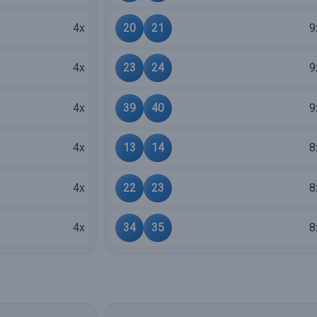
4x
20
21
9
4x
23
24
9
4x
39
40
9
4x
13
14
8
4x
22
23
8
4x
34
35
8