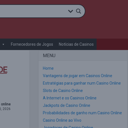
Fornecedores de Jogos
Notícias de Casinos
MENU
DE
Home
Vantagens de jogar em Casinos Online
Estratégias para ganhar num Casino Online
Slots de Casino Online
A Internet e os Casinos Online
 online
Jackpots de Casino Online
, 2026
Probabilidades de ganho num Casino Online
Casino Online ao Vivo
Jogadores de Casino Online