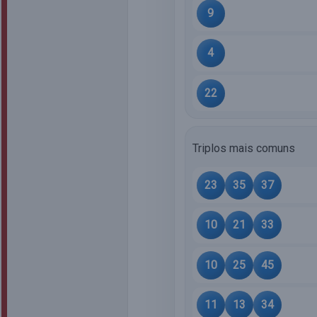
9
4
22
Triplos mais comuns
23
35
37
10
21
33
10
25
45
11
13
34