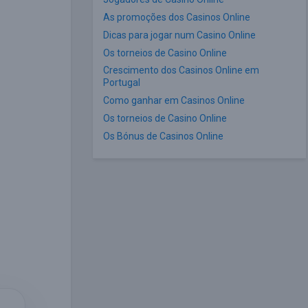
As promoções dos Casinos Online
Dicas para jogar num Casino Online
Os torneios de Casino Online
Crescimento dos Casinos Online em
Portugal
Como ganhar em Casinos Online
Os torneios de Casino Online
Os Bónus de Casinos Online