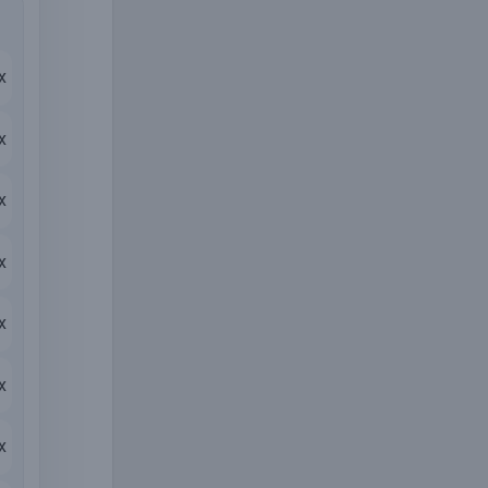
x
x
x
x
x
x
x