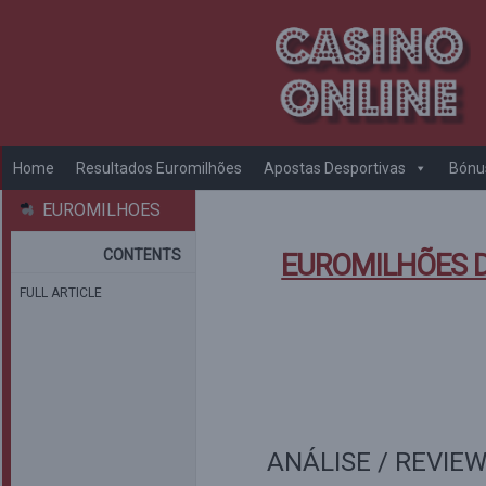
Home
Resultados Euromilhões
Apostas Desportivas
Bónu
EUROMILHOES
CONTENTS
EUROMILHÕES D
FULL ARTICLE
ANÁLISE / REVIE