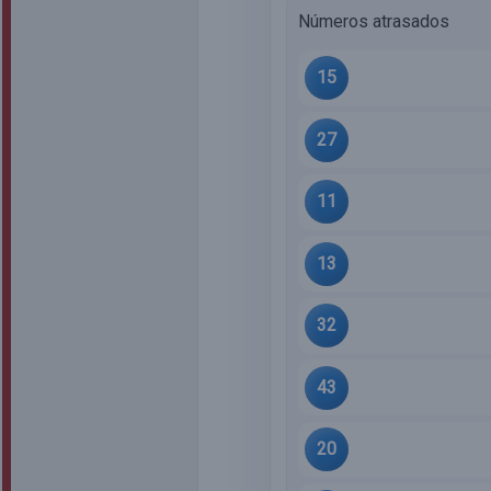
Números atrasados
15
27
11
13
32
43
20