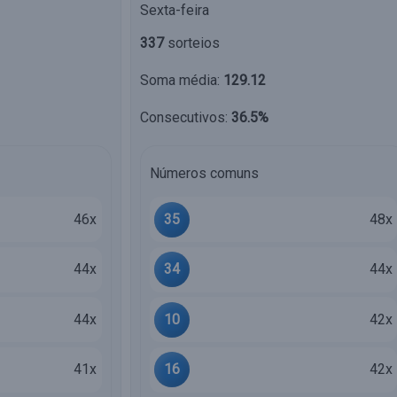
Sexta-feira
337
sorteios
Soma média:
129.12
Consecutivos:
36.5%
Números comuns
46x
35
48x
44x
34
44x
44x
10
42x
41x
16
42x