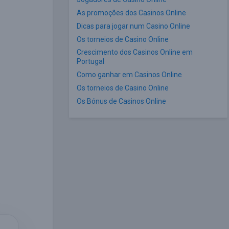
As promoções dos Casinos Online
Dicas para jogar num Casino Online
Os torneios de Casino Online
Crescimento dos Casinos Online em
Portugal
Como ganhar em Casinos Online
Os torneios de Casino Online
Os Bónus de Casinos Online