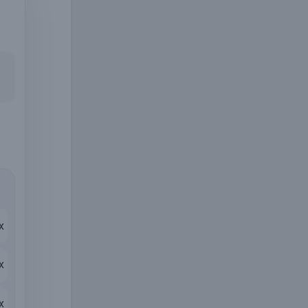
x
x
x