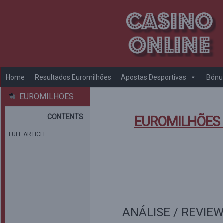
Home
Resultados Euromilhões
Apostas Desportivas
Bónu
EUROMILHOES
CONTENTS
EUROMILHÕES D
FULL ARTICLE
ANÁLISE / REVIE