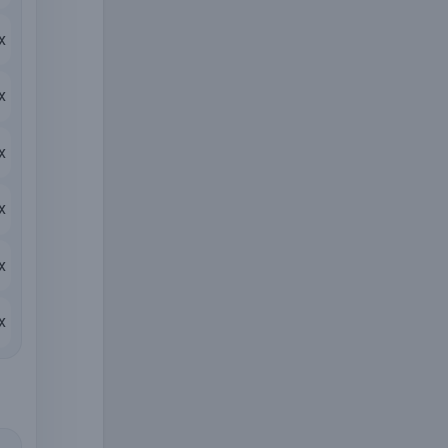
x
x
x
x
x
x