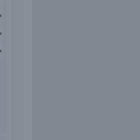
x
x
x