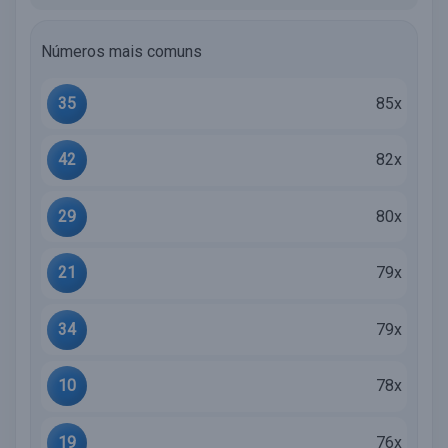
Números mais comuns
35
85x
42
82x
29
80x
21
79x
34
79x
10
78x
19
76x