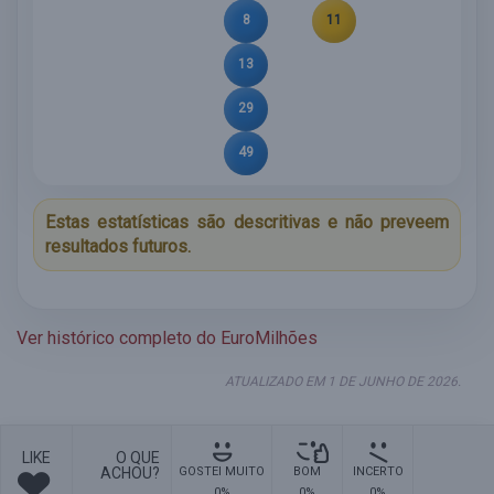
8
11
13
29
49
Estas estatísticas são descritivas e não preveem
resultados futuros.
Ver histórico completo do EuroMilhões
ATUALIZADO EM 1 DE JUNHO DE 2026.
LIKE
O QUE
ACHOU?
GOSTEI MUITO
BOM
INCERTO
0%
0%
0%