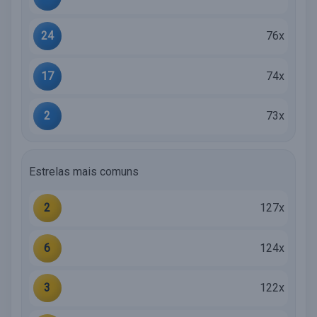
24
76x
17
74x
2
73x
Estrelas mais comuns
2
127x
6
124x
3
122x