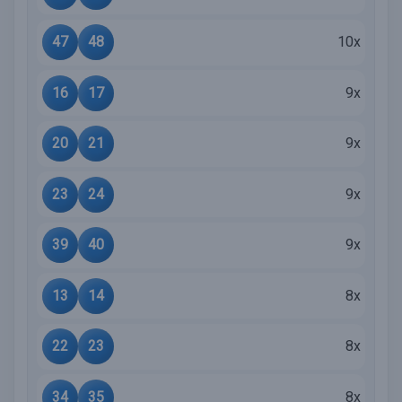
47
48
10x
16
17
9x
20
21
9x
23
24
9x
39
40
9x
13
14
8x
22
23
8x
34
35
8x