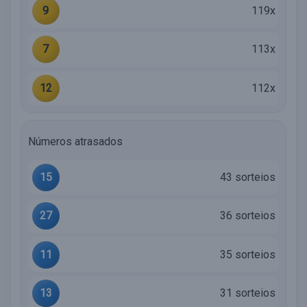
9
119x
7
113x
12
112x
Números atrasados
15
43 sorteios
27
36 sorteios
11
35 sorteios
13
31 sorteios