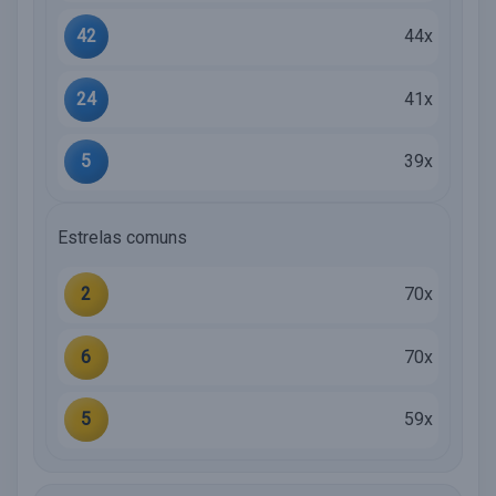
42
44x
24
41x
5
39x
Estrelas comuns
2
70x
6
70x
5
59x