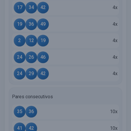
17
34
42
4x
19
36
49
4x
2
12
19
4x
24
26
46
4x
24
29
42
4x
Pares consecutivos
35
36
10x
41
42
10x