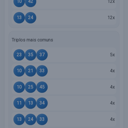
10
42
12x
13
24
12x
Triplos mais comuns
23
35
37
5x
10
21
33
4x
10
25
45
4x
11
13
34
4x
13
24
33
4x