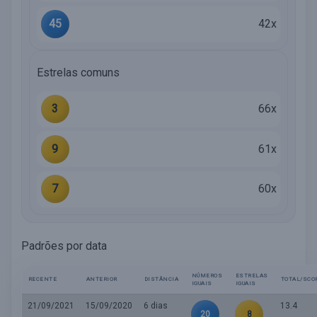
45
42x
Estrelas comuns
3
66x
9
61x
7
60x
Padrões por data
NÚMEROS
ESTRELAS
RECENTE
ANTERIOR
DISTÂNCIA
TOTAL/SCO
IGUAIS
IGUAIS
21/09/2021
15/09/2020
6 dias
13.4
20
8