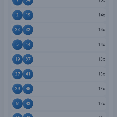
7
34
15x
2
19
14x
23
32
14x
5
14
14x
19
37
13x
27
41
13x
29
48
13x
8
42
13x