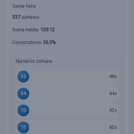
Sexta-feira
337
sorteios
Soma média:
129.12
Consecutivos:
36.5%
Números comuns
35
48x
34
44x
10
42x
16
42x