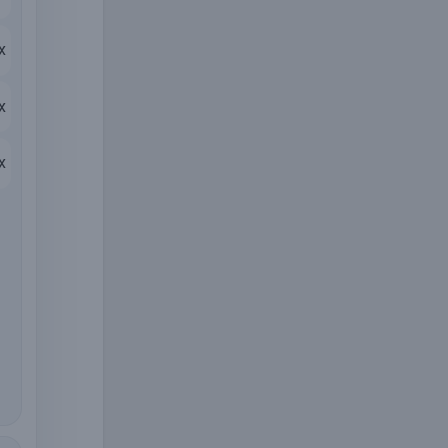
x
x
x