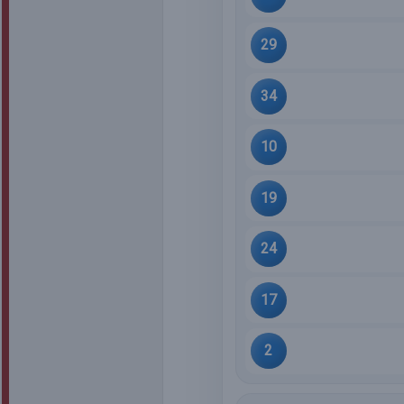
29
34
10
19
24
17
2