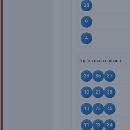
38
9
4
Triplos mais comuns
23
35
37
10
21
33
10
25
45
11
13
34