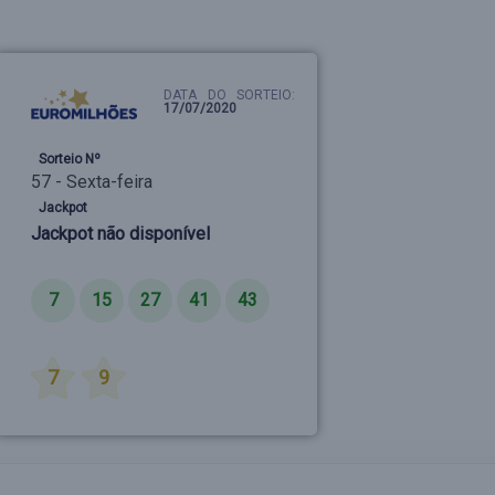
DATA DO SORTEIO:
17/07/2020
Sorteio Nº
57 - Sexta-feira
Jackpot
Jackpot não disponível
Números
7
15
27
41
43
Estrelas
7
9