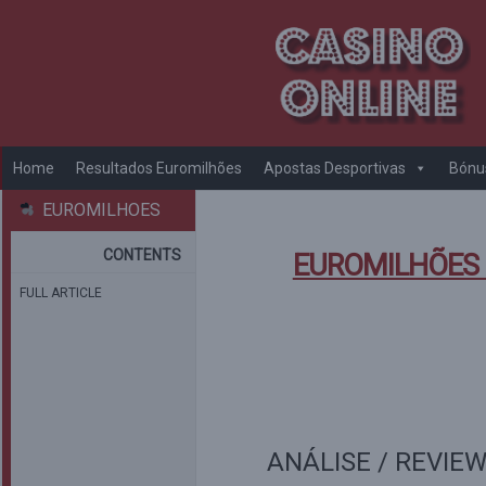
Home
Resultados Euromilhões
Apostas Desportivas
Bónu
EUROMILHOES
CONTENTS
EUROMILHÕES D
FULL ARTICLE
ANÁLISE / REVIE