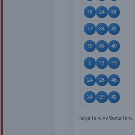
13
24
33
17
34
42
19
36
49
2
12
19
24
26
46
24
29
42
Terça-feira vs Sexta-feira