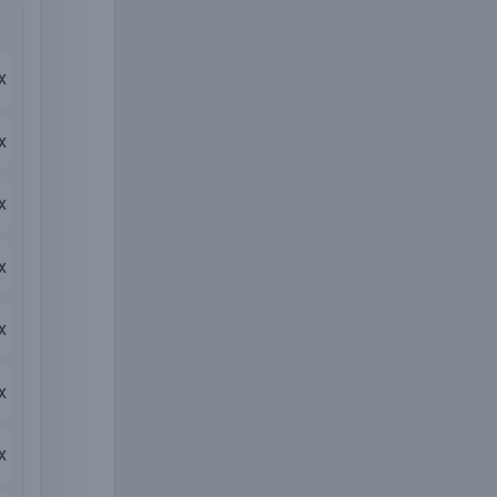
x
x
x
x
x
x
x