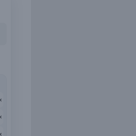
x
x
x