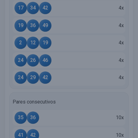
17
34
42
4x
19
36
49
4x
2
12
19
4x
24
26
46
4x
24
29
42
4x
Pares consecutivos
35
36
10x
41
42
10x