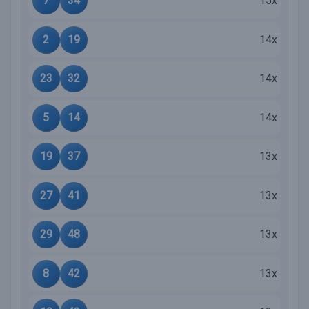
7
34
15x
2
19
14x
23
32
14x
5
14
14x
19
37
13x
27
41
13x
29
48
13x
8
42
13x