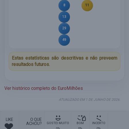
8
11
13
29
49
Estas estatísticas são descritivas e não preveem
resultados futuros.
Ver histórico completo do EuroMilhões
ATUALIZADO EM 1 DE JUNHO DE 2026.
LIKE
O QUE
ACHOU?
GOSTEI MUITO
BOM
INCERTO
0%
0%
0%