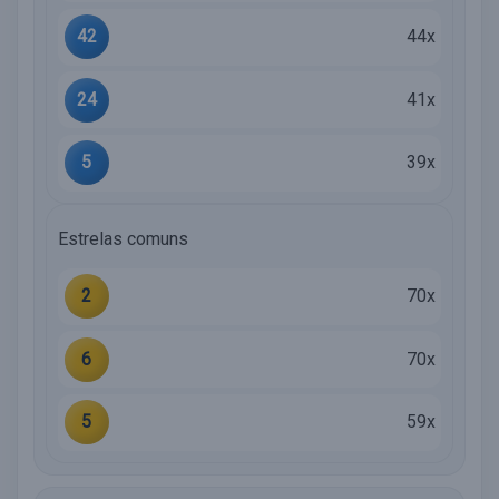
42
44x
24
41x
5
39x
Estrelas comuns
2
70x
6
70x
5
59x