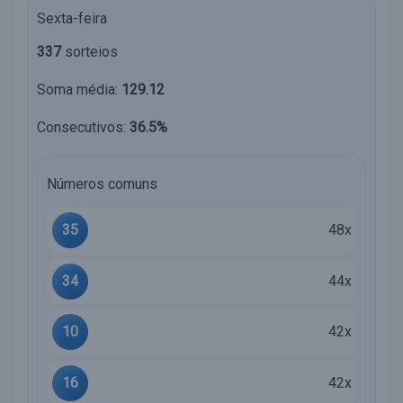
Sexta-feira
337
sorteios
Soma média:
129.12
Consecutivos:
36.5%
Números comuns
35
48x
34
44x
10
42x
16
42x