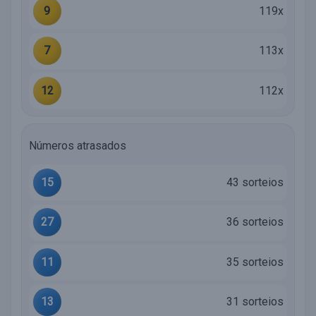
9
119x
7
113x
12
112x
Números atrasados
15
43 sorteios
27
36 sorteios
11
35 sorteios
13
31 sorteios