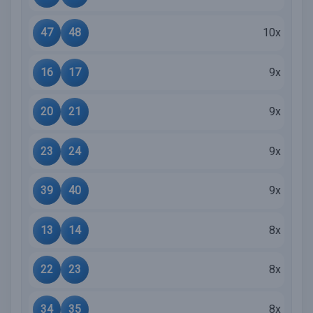
47
48
10x
16
17
9x
20
21
9x
23
24
9x
39
40
9x
13
14
8x
22
23
8x
34
35
8x