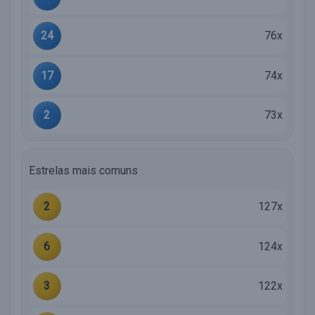
24
76x
17
74x
2
73x
Estrelas mais comuns
2
127x
6
124x
3
122x