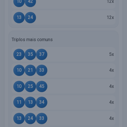
10
42
12x
13
24
12x
Triplos mais comuns
23
35
37
5x
10
21
33
4x
10
25
45
4x
11
13
34
4x
13
24
33
4x