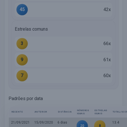
45
42x
Estrelas comuns
3
66x
9
61x
7
60x
Padrões por data
NÚMEROS
ESTRELAS
RECENTE
ANTERIOR
DISTÂNCIA
TOTAL/SCO
IGUAIS
IGUAIS
21/09/2021
15/09/2020
6 dias
13.4
20
8