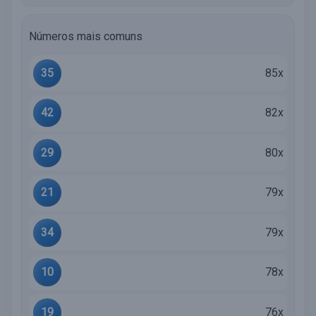
Números mais comuns
35
85x
42
82x
29
80x
21
79x
34
79x
10
78x
19
76x