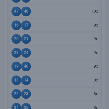
47
48
10x
16
17
9x
20
21
9x
23
24
9x
39
40
9x
13
14
8x
22
23
8x
34
35
8x