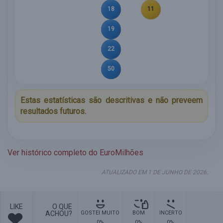
18
11
19
22
50
Estas estatísticas são descritivas e não preveem
resultados futuros.
Ver histórico completo do EuroMilhões
ATUALIZADO EM 1 DE JUNHO DE 2026.
LIKE
O QUE
ACHOU?
GOSTEI MUITO
BOM
INCERTO
0%
0%
0%