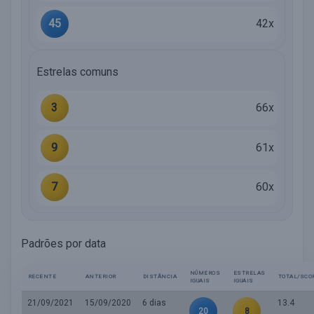
45
42x
Estrelas comuns
3
66x
9
61x
7
60x
Padrões por data
NÚMEROS
ESTRELAS
RECENTE
ANTERIOR
DISTÂNCIA
TOTAL/SCO
IGUAIS
IGUAIS
21/09/2021
15/09/2020
6 dias
13.4
20
8