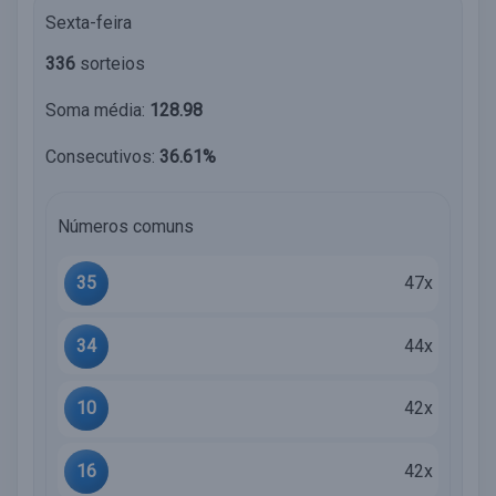
Sexta-feira
336
sorteios
Soma média:
128.98
Consecutivos:
36.61%
Números comuns
35
47x
34
44x
10
42x
16
42x