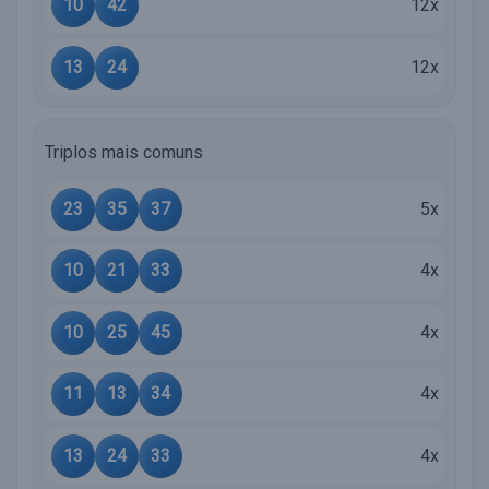
10
42
12x
13
24
12x
Triplos mais comuns
23
35
37
5x
10
21
33
4x
10
25
45
4x
11
13
34
4x
13
24
33
4x