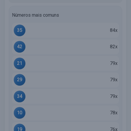
Números mais comuns
35
84x
42
82x
21
79x
29
79x
34
79x
10
78x
19
76x