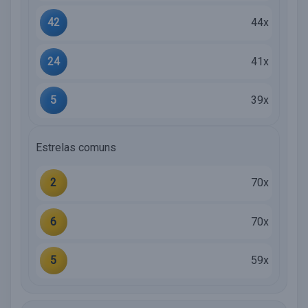
42
44x
24
41x
5
39x
Estrelas comuns
2
70x
6
70x
5
59x