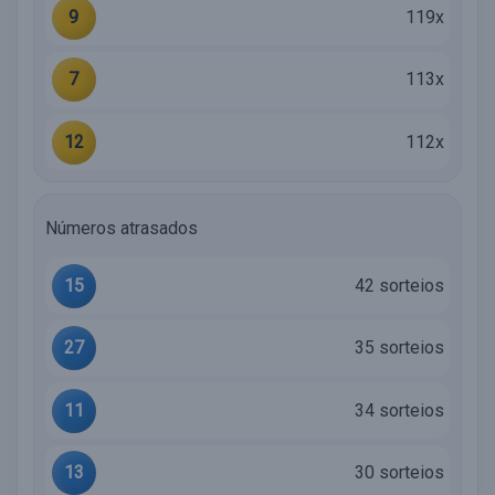
9
119x
7
113x
12
112x
Números atrasados
15
42 sorteios
27
35 sorteios
11
34 sorteios
13
30 sorteios