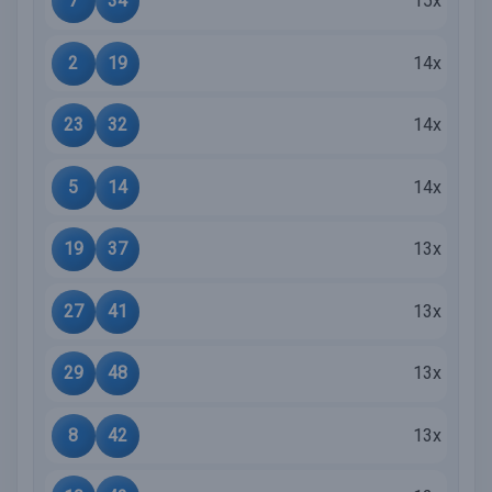
7
34
15x
2
19
14x
23
32
14x
5
14
14x
19
37
13x
27
41
13x
29
48
13x
8
42
13x