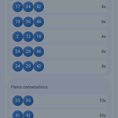
17
34
42
4x
19
36
49
4x
2
12
19
4x
24
26
46
4x
24
29
42
4x
Pares consecutivos
35
36
10x
41
42
10x