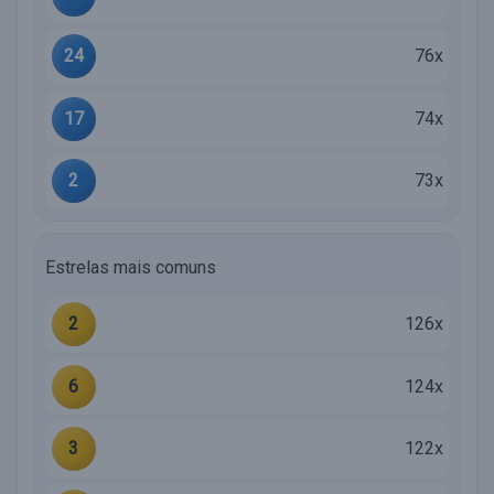
24
76x
17
74x
2
73x
Estrelas mais comuns
2
126x
6
124x
3
122x