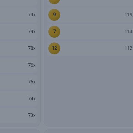
79x
9
119
79x
7
113
78x
12
112
76x
76x
74x
73x