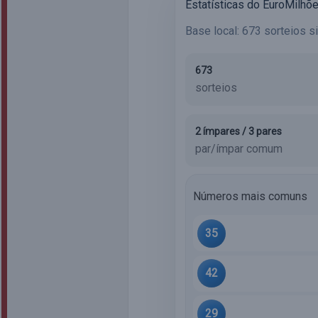
Estatísticas do EuroMilhõ
Base local: 673 sorteios s
673
sorteios
2 ímpares / 3 pares
par/ímpar comum
Números mais comuns
35
42
29