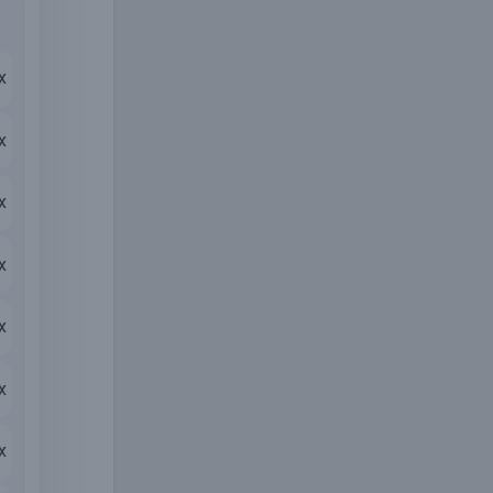
x
x
x
x
x
x
x