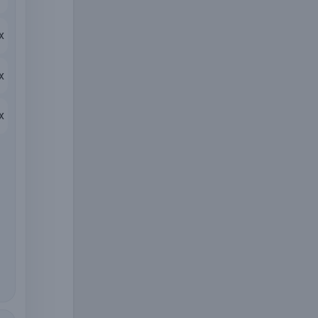
x
x
x