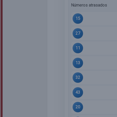
Números atrasados
15
27
11
13
32
43
20