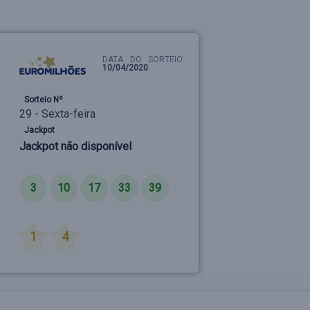
DATA DO SORTEIO:
10/04/2020
Sorteio Nº
29 - Sexta-feira
Jackpot
Jackpot não disponível
Números
3
10
17
33
39
Estrelas
1
4