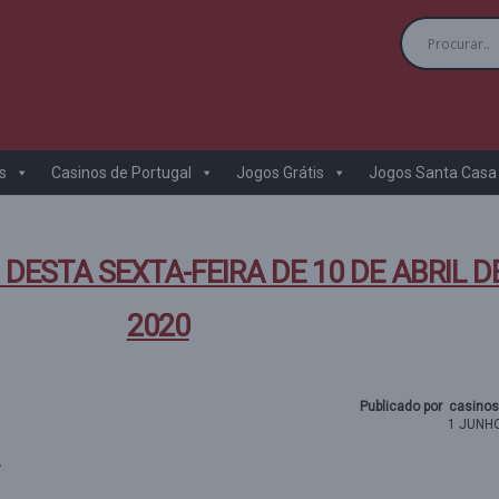
s
Casinos de Portugal
Jogos Grátis
Jogos Santa Casa
DESTA SEXTA-FEIRA DE 10 DE ABRIL D
2020
Publicado por casinos
1 JUNHO
W