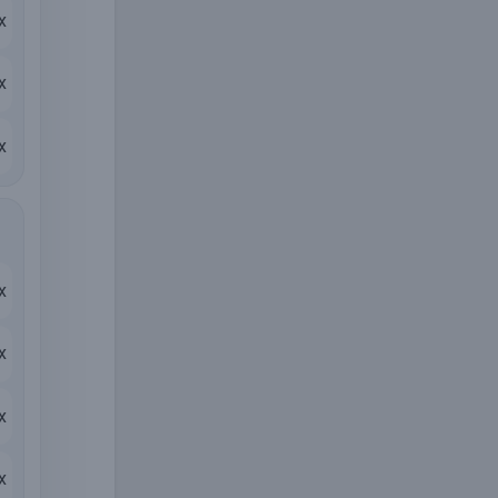
x
x
x
x
x
x
x