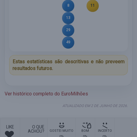
8
11
13
29
49
Estas estatísticas são descritivas e não preveem
resultados futuros.
Ver histórico completo do EuroMilhões
ATUALIZADO EM 2 DE JUNHO DE 2026.
LIKE
O QUE
ACHOU?
GOSTEI MUITO
BOM
INCERTO
0%
0%
0%