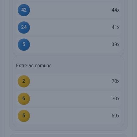
42
44x
24
41x
5
39x
Estrelas comuns
2
70x
6
70x
5
59x