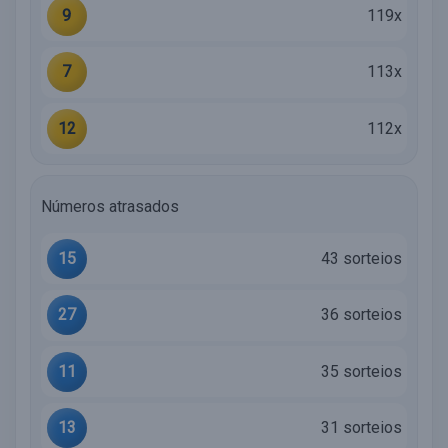
9
119x
7
113x
12
112x
Números atrasados
15
43 sorteios
27
36 sorteios
11
35 sorteios
13
31 sorteios