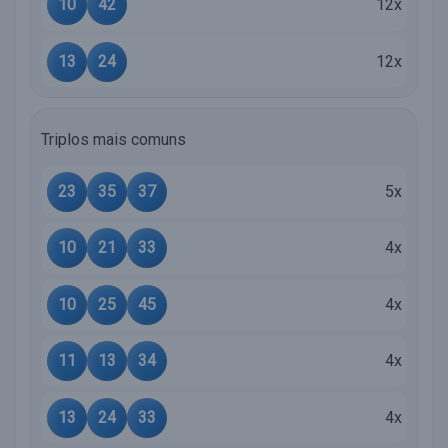
10
42
12x
13
24
12x
Triplos mais comuns
23
35
37
5x
10
21
33
4x
10
25
45
4x
11
13
34
4x
13
24
33
4x