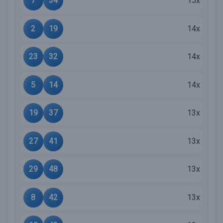
7
34
15x
2
19
14x
23
32
14x
5
14
14x
19
37
13x
27
41
13x
29
48
13x
8
42
13x