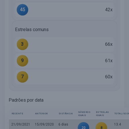
45
42x
Estrelas comuns
3
66x
9
61x
7
60x
Padrões por data
NÚMEROS
ESTRELAS
RECENTE
ANTERIOR
DISTÂNCIA
TOTAL/SCO
IGUAIS
IGUAIS
21/09/2021
15/09/2020
6 dias
13.4
20
8