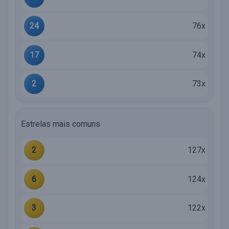
24
76x
17
74x
2
73x
Estrelas mais comuns
2
127x
6
124x
3
122x