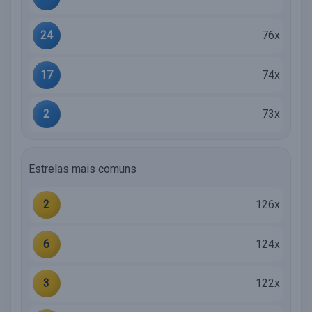
24
76x
17
74x
2
73x
Estrelas mais comuns
2
126x
6
124x
3
122x