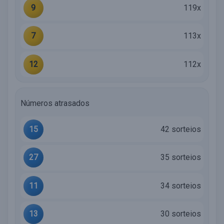
9
119x
7
113x
12
112x
Números atrasados
15
42 sorteios
27
35 sorteios
11
34 sorteios
13
30 sorteios