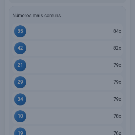
Números mais comuns
35
84x
42
82x
21
79x
29
79x
34
79x
10
78x
19
76x