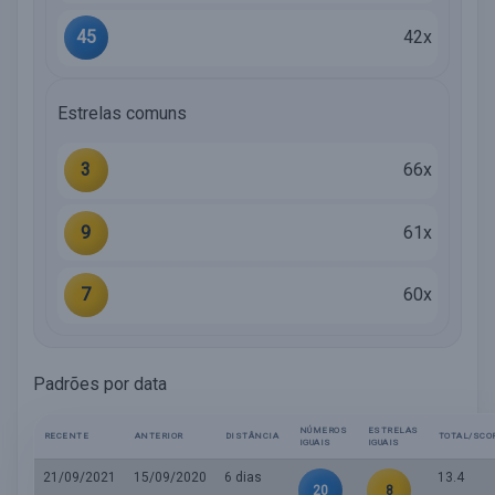
45
42x
Estrelas comuns
3
66x
9
61x
7
60x
Padrões por data
NÚMEROS
ESTRELAS
RECENTE
ANTERIOR
DISTÂNCIA
TOTAL/SCO
IGUAIS
IGUAIS
21/09/2021
15/09/2020
6 dias
13.4
20
8