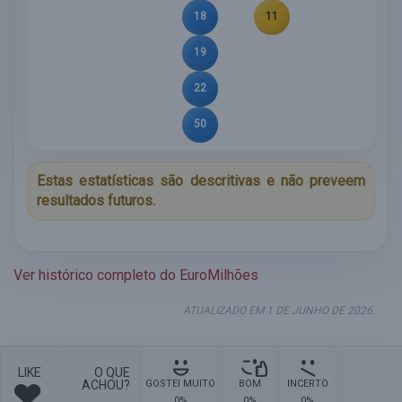
18
11
19
22
50
Estas estatísticas são descritivas e não preveem
resultados futuros.
Ver histórico completo do EuroMilhões
ATUALIZADO EM 1 DE JUNHO DE 2026.
LIKE
O QUE
ACHOU?
GOSTEI MUITO
BOM
INCERTO
0%
0%
0%