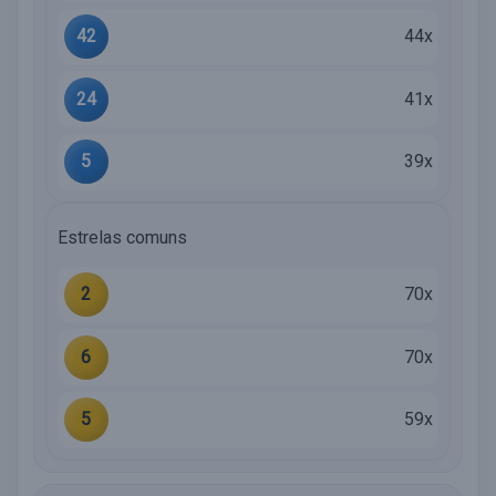
42
44x
24
41x
5
39x
Estrelas comuns
2
70x
6
70x
5
59x