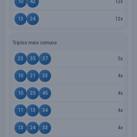
10
42
12x
13
24
12x
Triplos mais comuns
23
35
37
5x
10
21
33
4x
10
25
45
4x
11
13
34
4x
13
24
33
4x