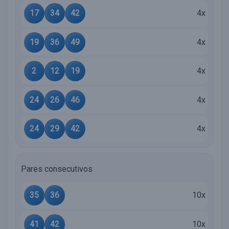
17
34
42
4x
19
36
49
4x
2
12
19
4x
24
26
46
4x
24
29
42
4x
Pares consecutivos
35
36
10x
41
42
10x