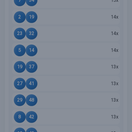
7
34
15x
2
19
14x
23
32
14x
5
14
14x
19
37
13x
27
41
13x
29
48
13x
8
42
13x