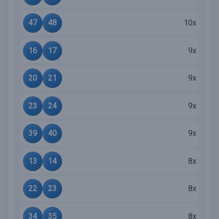
47
48
10x
16
17
9x
20
21
9x
23
24
9x
39
40
9x
13
14
8x
22
23
8x
34
35
8x