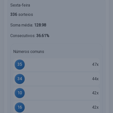
Sexta-feira
336
sorteios
Soma média:
128.98
Consecutivos:
36.61%
Números comuns
35
47x
34
44x
10
42x
16
42x