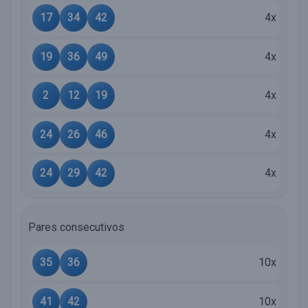
17
34
42
4x
19
36
49
4x
2
12
19
4x
24
26
46
4x
24
29
42
4x
Pares consecutivos
35
36
10x
41
42
10x