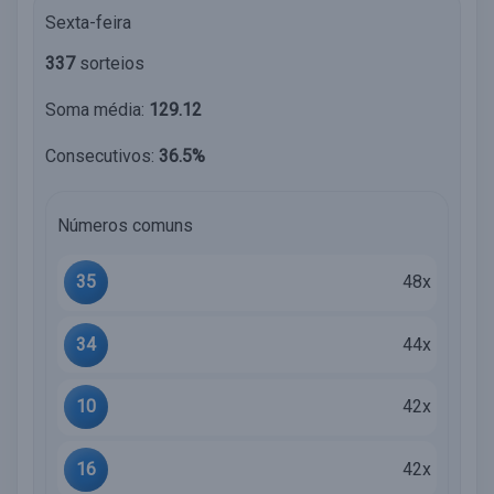
Sexta-feira
337
sorteios
Soma média:
129.12
Consecutivos:
36.5%
Números comuns
35
48x
34
44x
10
42x
16
42x