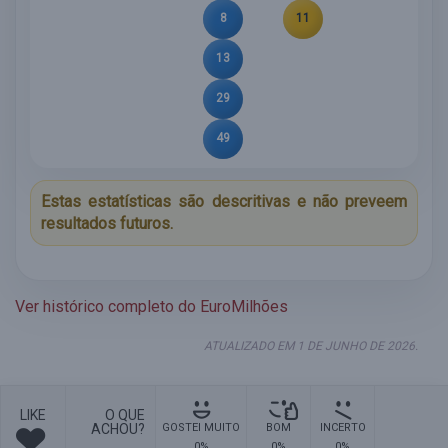
8
11
13
29
49
Estas estatísticas são descritivas e não preveem
resultados futuros.
Ver histórico completo do EuroMilhões
ATUALIZADO EM 1 DE JUNHO DE 2026.
LIKE
O QUE
ACHOU?
GOSTEI MUITO
BOM
INCERTO
0%
0%
0%