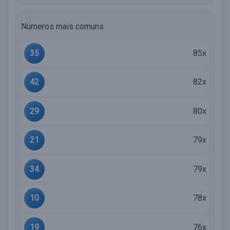
Números mais comuns
35
85x
42
82x
29
80x
21
79x
34
79x
10
78x
19
76x