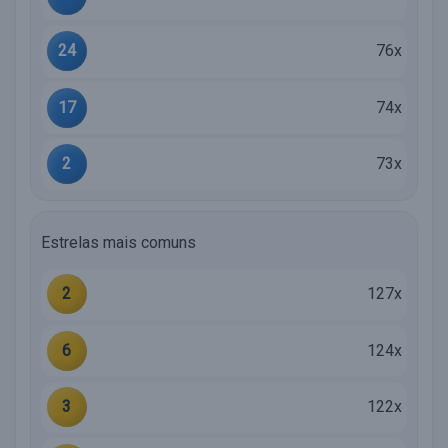
24
76x
17
74x
2
73x
Estrelas mais comuns
2
127x
6
124x
3
122x