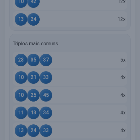
10
42
12x
13
24
12x
Triplos mais comuns
23
35
37
5x
10
21
33
4x
10
25
45
4x
11
13
34
4x
13
24
33
4x