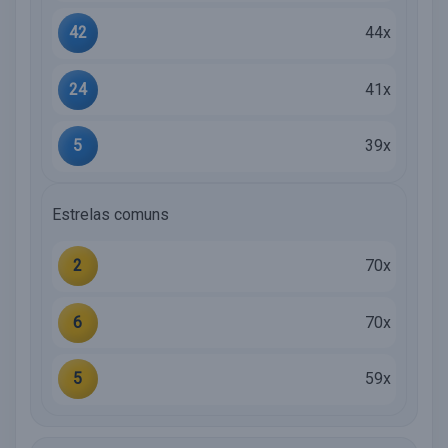
42
44x
24
41x
5
39x
Estrelas comuns
2
70x
6
70x
5
59x