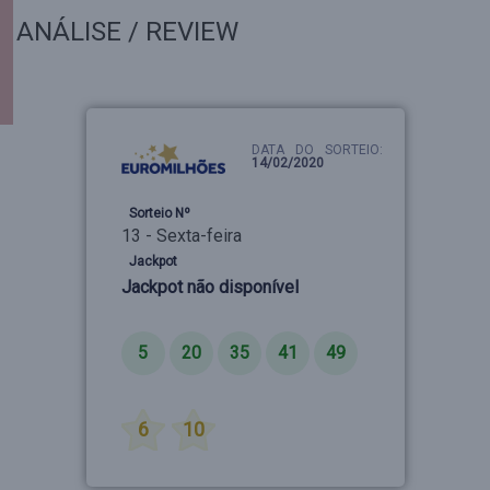
ANÁLISE / REVIEW
DATA DO SORTEIO:
14/02/2020
Sorteio Nº
13 - Sexta-feira
Jackpot
Jackpot não disponível
Números
5
20
35
41
49
Estrelas
6
10