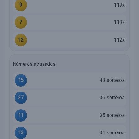
9
119x
7
113x
12
112x
Números atrasados
15
43 sorteios
27
36 sorteios
11
35 sorteios
13
31 sorteios