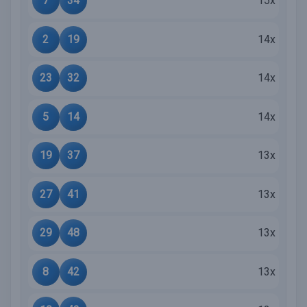
7
34
15x
2
19
14x
23
32
14x
5
14
14x
19
37
13x
27
41
13x
29
48
13x
8
42
13x