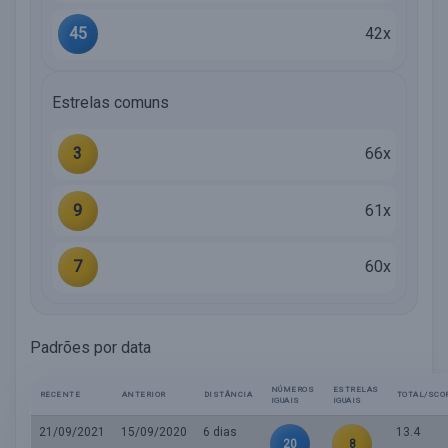
45
42x
Estrelas comuns
3
66x
9
61x
7
60x
Padrões por data
NÚMEROS
ESTRELAS
RECENTE
ANTERIOR
DISTÂNCIA
TOTAL/SCO
IGUAIS
IGUAIS
21/09/2021
15/09/2020
6 dias
13.4
20
8