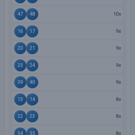
47
48
10x
16
17
9x
20
21
9x
23
24
9x
39
40
9x
13
14
8x
22
23
8x
34
35
8x