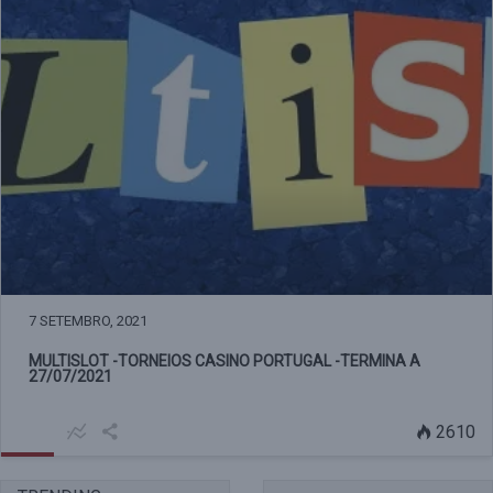
7 SETEMBRO, 2021
MULTISLOT -TORNEIOS CASINO PORTUGAL -TERMINA A
27/07/2021
2610