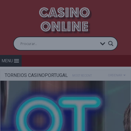
MENU
TORNEIOS CASINOPORTUGAL
ORDENAR
MOST RECENT