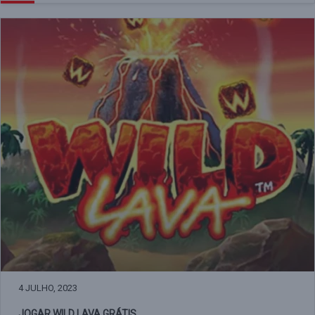
4 JULHO, 2023
JOGAR WILD LAVA GRÁTIS