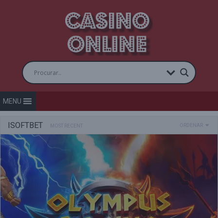
MENU
ISOFTBET
ORDENAR
MOST RECENT