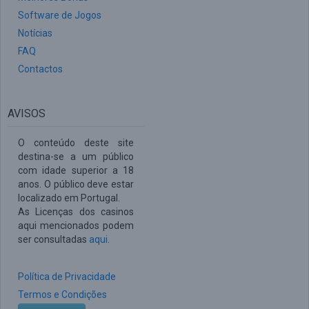
Software de Jogos
Notícias
FAQ
Contactos
AVISOS
O conteúdo deste site
destina-se a um público
com idade superior a 18
anos. O público deve estar
localizado em Portugal.
As Licenças dos casinos
aqui mencionados podem
ser consultadas
aqui
.
Política de Privacidade
Termos e Condições