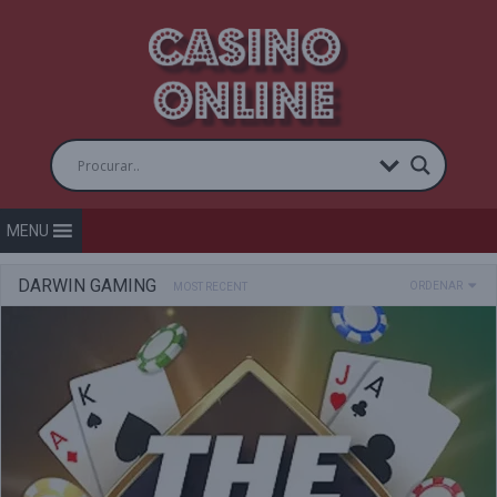
MENU
DARWIN GAMING
ORDENAR
MOST RECENT