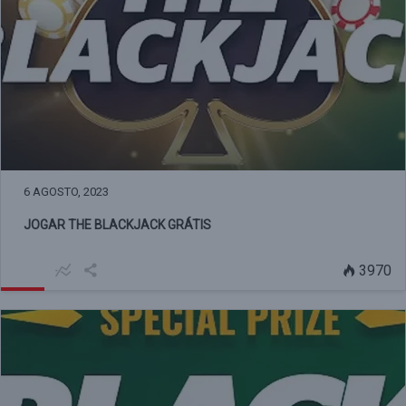
6 AGOSTO, 2023
JOGAR THE BLACKJACK GRÁTIS
3970