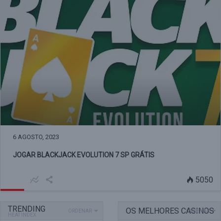
6 AGOSTO, 2023
JOGAR BLACKJACK EVOLUTION 7 SP GRÁTIS
5050
TRENDING
OS MELHORES CASINOS
ORDENAR
ORDENAR
HEAT INDEX